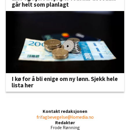
går helt som planlagt
I kø for å bli enige om ny lønn. Sjekk hele
lista her
Kontakt redaksjonen
frifagbevegelse@lomedia.no
Redaktør
Frode Rønning