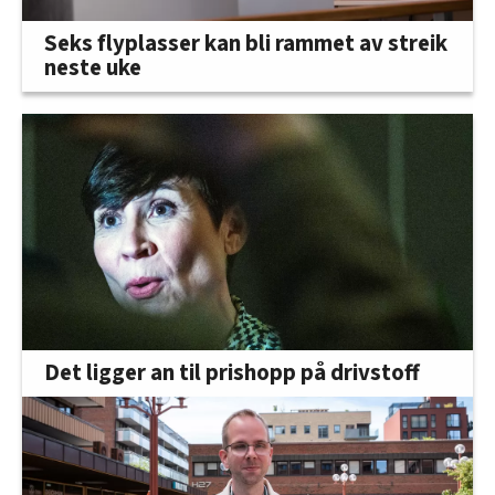
Seks flyplasser kan bli rammet av streik
neste uke
Det ligger an til prishopp på drivstoff