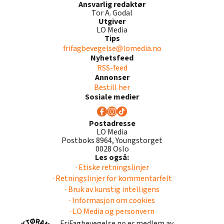
Ansvarlig redaktør
Tor A. Godal
Utgiver
LO Media
Tips
frifagbevegelse@lomedia.no
Nyhetsfeed
RSS-feed
Annonser
Bestill her
Sosiale medier
Postadresse
LO Media
Postboks 8964, Youngstorget
0028 Oslo
Les også:
· Etiske retningslinjer
· Retningslinjer for kommentarfelt
· Bruk av kunstig intelligens
· Informasjon om cookies
· LO Media og personvern
FriFagbevegelse.no er medlem av