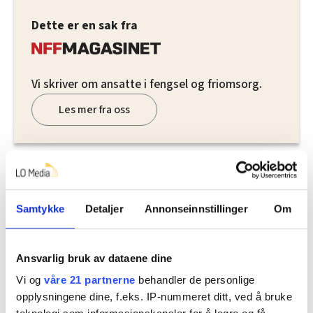
Dette er en sak fra
Vi skriver om ansatte i fengsel og friomsorg.
Les mer fra oss
Del artikkel
Samtykke
Detaljer
Annonseinnstillinger
Om
Ansvarlig bruk av dataene dine
Nå:
4
stillingsannonser
Vi og
våre 21 partnerne
behandler de personlige
opplysningene dine, f.eks. IP-nummeret ditt, ved å bruke