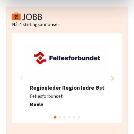
statistikk.
Vi deler bare informasjon om hvordan du bruker
nettstedet med LO Medias egne samarbeidspartnere
Nå:
4
stillingsannonser
innenfor analyse og annonsering. Disse er angitt i
oversikten lengre ned på denne siden.
Regionleder Region Indre Øst
Fellesforbundet
Moelv