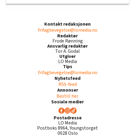
Kontakt redaksjonen
frifagbevegelse@lomedia.no
Redaktør
Frode Rønning
Ansvarlig redaktør
Tor A. Godal
Utgiver
LO Media
Tips
frifagbevegelse@lomedia.no
Nyhetsfeed
RSS-feed
Annonser
Bestill her
Sosiale medier
Postadresse
LO Media
Postboks 8964, Youngstorget
0028 Oslo