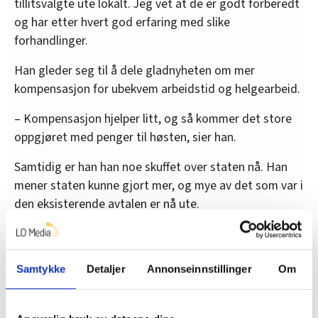
tillitsvalgte ute lokalt. Jeg vet at de er godt forberedt
og har etter hvert god erfaring med slike
forhandlinger.
Han gleder seg til å dele gladnyheten om mer
kompensasjon for ubekvem arbeidstid og helgearbeid.
– Kompensasjon hjelper litt, og så kommer det store
oppgjøret med penger til høsten, sier han.
Samtidig er han han noe skuffet over staten nå. Han
mener staten kunne gjort mer, og mye av det som var i
den eksisterende avtalen er nå ute.
– Likevel har hensynet til medlemmene veid tyngst –
behovet for å sitte samlet rundt bordet, sikre åpenhet
og kunne følge lønnsutviklingen. Alt i alt er jeg glad for
Samtykke
Detaljer
Annonseinnstillinger
Om
at vi kom til enighet i dag, sier Asle Aase i NFF.