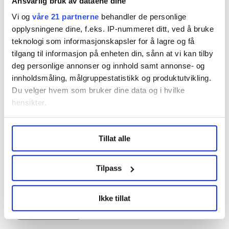
Ansvarlig bruk av dataene dine
Vi og
våre 21 partnerne
behandler de personlige
Nyheter
Lønnsoppgjøret
Kriminalomsorg
opplysningene dine, f.eks. IP-nummeret ditt, ved å bruke
teknologi som informasjonskapsler for å lagre og få
tilgang til informasjon på enheten din, sånn at vi kan tilby
deg personlige annonser og innhold samt annonse- og
innholdsmåling, målgruppestatistikk og produktutvikling.
Dette er en sak fra
Du velger hvem som bruker dine data og i hvilke
hensikter.
Under
mer info
kan du lese om hvordan dine personlige
Vi skriver om ansatte i fengsel og friomsorg.
Tillat alle
data behandles og hvordan du kan velge hvordan de skal
brukes. Du kan hele tiden endre eller trekke tilbake ditt
Les mer fra oss
samtykke fra erklæringen om informasjonskapsler.
Tilpass
LO Medias publikasjoner frifagbevegelse.no, hk-nytt.no
Ikke tillat
og fontene.no bruker informasjonskapsler (cookies) for å
Del artikkel
lære hvordan våre nettsider blir brukt slik at vi tilby
relevant innhold, tilpassede annonser og utarbeide