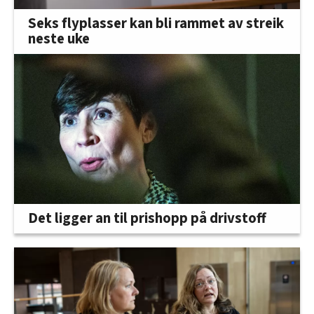
Seks flyplasser kan bli rammet av streik
neste uke
Det ligger an til prishopp på drivstoff