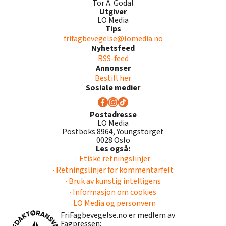
Tor A. Godal
Utgiver
LO Media
Tips
frifagbevegelse@lomedia.no
Nyhetsfeed
RSS-feed
Annonser
Bestill her
Sosiale medier
Postadresse
LO Media
Postboks 8964, Youngstorget
0028 Oslo
Les også:
· Etiske retningslinjer
· Retningslinjer for kommentarfelt
· Bruk av kunstig intelligens
· Informasjon om cookies
· LO Media og personvern
FriFagbevegelse.no er medlem av
Fagpressen: