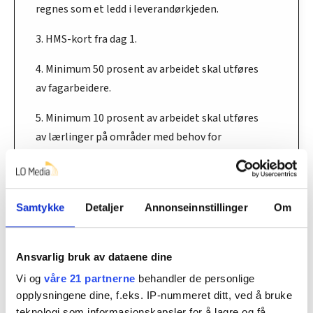
regnes som et ledd i leverandørkjeden.
3. HMS-kort fra dag 1.
4. Minimum 50 prosent av arbeidet skal utføres
av fagarbeidere.
5. Minimum 10 prosent av arbeidet skal utføres
av lærlinger på områder med behov for
lærlinger.
6. Det tillates kun ett ledd av underleverandører
i vertikal kjede.
Samtykke
Detaljer
Annonseinnstillinger
Om
7. Utbetaling av lønn til konto i bank. Forbud
mot kontant betaling.
Ansvarlig bruk av dataene dine
Vi og
våre 21 partnerne
behandler de personlige
8. Nøkkelpersoner skal gjøre seg forstått på og
opplysningene dine, f.eks. IP-nummeret ditt, ved å bruke
forstå norsk.
teknologi som informasjonskapsler for å lagre og få