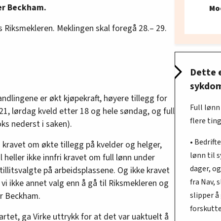
ier Beckham.
Mo
Riksmekleren. Meklingen skal foregå 28.– 29.
Dette e
sykdo
andlingene er økt kjøpekraft, høyere tillegg for
Full løn
21, lørdag kveld etter 18 og hele søndag, og full
flere ting
ks nederst i saken).
• Bedrift
 kravet om økte tillegg på kvelder og helger,
lønn til 
l heller ikke innfri kravet om full lønn under
dager, og
 tillitsvalgte på arbeidsplassene. Og ikke kravet
fra Nav, 
vi ikke annet valg enn å gå til Riksmekleren og
er Beckham.
slipper å
forskutt
rtet, ga Virke uttrykk for at det var uaktuelt å