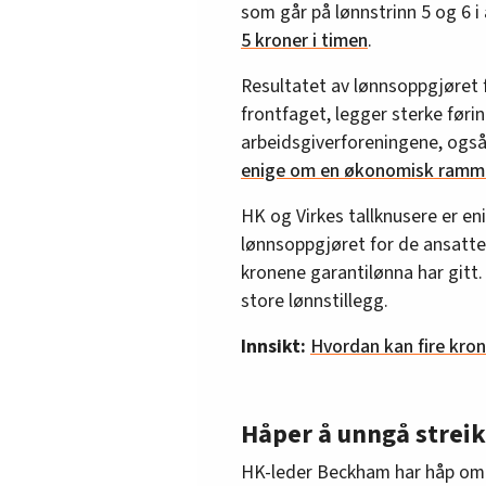
som går på lønnstrinn 5 og 6 i
5 kroner i timen
.
Resultatet av lønnsoppgjøret f
frontfaget, legger sterke føri
arbeidsgiverforeningene, også
enige om en økonomisk ramme 
HK og Virkes tallknusere er eni
lønnsoppgjøret for de ansatte
kronene garantilønna har gitt.
store lønnstillegg.
Innsikt:
Hvordan kan fire krone
Håper å unngå streik
HK-leder Beckham har håp om at