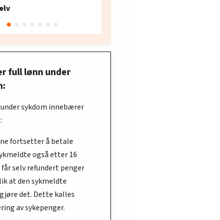
Fellesforbundet avdeling
elv
10
Oslo
r full lønn under
m:
n under sykdom innebærer
:
ene fortsetter å betale
sykmeldte også etter 16
 får selv refundert penger
slik at den sykmeldte
 gjøre det. Dette kalles
ering av sykepenger.