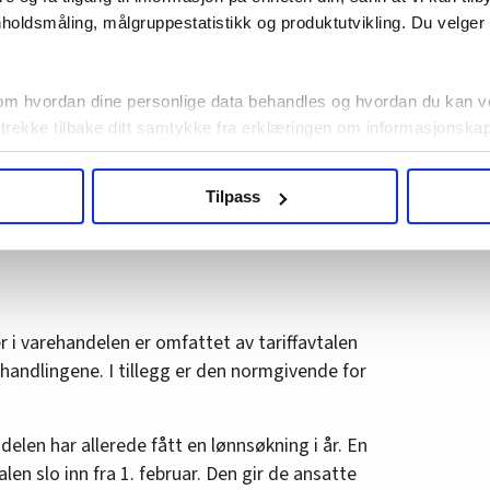
holdsmåling, målgruppestatistikk og produktutvikling. Du velge
 til HK. Beckham mener at Virke heller ikke her
om hvordan dine personlige data behandles og hvordan du kan v
s oppgjør skal gjennomføres i tråd med rammene
 trekke tilbake ditt samtykke fra erklæringen om informasjonskap
 ansatte en årslønnsvekst på 3,7 prosent, sier
agbevegelse.no, hk-nytt.no og fontene.no bruker informasjonskaps
Tilpass
ukt slik at vi tilby relevant innhold, tilpassede annonser og utarbe
 til enighet ved hjelp av Riksmekleren.
m hvordan du bruker nettstedet med LO Medias egne samarbeidsp
 i oversikten lengre ned på denne siden.
 varehandelen er omfattet av tariffavtalen
handlingene. I tillegg er den normgivende for
elen har allerede fått en lønnsøkning i år. En
alen slo inn fra 1. februar. Den gir de ansatte