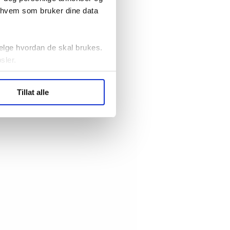
r hvem som bruker dine data
elge hvordan de skal brukes.
sler.
ler (cookies) for å lære
Tillat alle
ide statistikk.
artnere innenfor analyse og