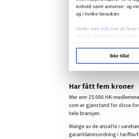
innhold samt annonse- og inn
Økt kjøpekraft er et av kravene
og i hvilke hensikter.
innfrir. Kroken er uenig.
Under
mer info
kan du lese 
– Virke har presisert at året
Du kan hele tiden endre eller
for frontfaget, noe som gir de
forhandlingslederen.
LO Medias publikasjoner frif
Ikke tillat
hvordan våre nettsider blir br
Kroken håper partene vil komme
Vi deler bare informasjon o
annonsering. Disse er angitt
Har fått fem kroner
Mer enn 25.000 HK-medlemmer i
som er gjenstand for disse for
hele bransjen.
Mange av de ansatte i varehand
garantilønnsordning i tariffavt