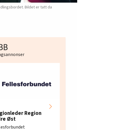
lingsbordet. Bildet er tatt da
ingsannonser
Hotell- og
restaurantarbeidern
gionleder Region
e i Oslo og Akershus
dre Øst
søker ny kontorlede
lesforbundet