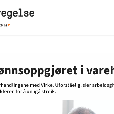
t
Mer
 lønnsoppgjøret i var
rhandlingene med Virke. Uforståelig, sier arbeidsg
leren for å unngå streik.