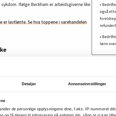
er sykdom. Ifølge Beckham er arbeidsgiverne like
• Bedrift
også ett
foreldrep
 er lavtlønte. Se hva toppene i varehandelen
refundert
• Bedrift
lønn over
rke
lingsleder, er ikke veldig overrasket over at HK
 Han er mer forundret over at HK igjen reiser
dom.
20, uten resultat.
Detaljer
Annonseinnstillinger
e vil, men det er uforståelig at de drar opp
rt tema i frontfaget. Dette er en stolpe i
ine
oe man håndterer enkelt i et lønnsoppgjør
,
ndler de personlige opplysningene dine, f.eks. IP-nummeret ditt
re og få tilgang til informasjon på enheten din, sånn at vi kan ti