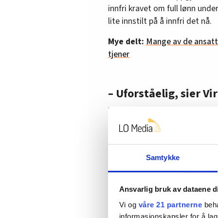
innfri kravet om full lønn und
lite innstilt på å innfri det nå.
Mye delt:
Mange av de ansatte
tjener
– Uforståelig, sier Vi
Torgeir Kroken, Virkes forhand
valgte å bryte forhandlingene.
kravet om full lønn under syk
Det samme kravet ble reist i 20
Samtykke
– HK kan stille de kravene d
dette igjen. Det har ikke væ
Ansvarlig bruk av dataene d
norsk arbeidsliv, og ikke n
Vi og
våre 21 partnerne
beha
sier han til HK-Nytt.
informasjonskapsler for å lag