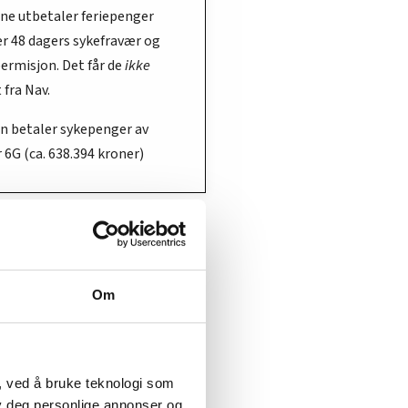
ene utbetaler feriepenger
er 48 dagers sykefravær og
ikke
ermisjon. Det får de
 fra Nav.
en betaler sykepenger av
 6G (ca. 638.394 kroner)
Om
, ved å bruke teknologi som
lby deg personlige annonser og