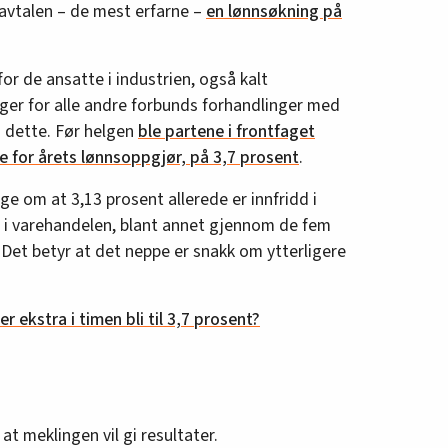
 avtalen – de mest erfarne –
en lønnsøkning på
or de ansatte i industrien, også kalt
nger for alle andre forbunds forhandlinger med
 dette. Før helgen
ble partene i frontfaget
for årets lønnsoppgjør, på 3,7 prosent
.
ge om at 3,13 prosent allerede er innfridd i
 i varehandelen, blant annet gjennom de fem
 Det betyr at det neppe er snakk om ytterligere
r ekstra i timen bli til 3,7 prosent?
 meklingen vil gi resultater.