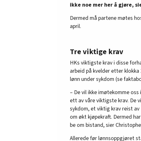
ikke noe mer her å gjøre, s
Dermed må partene møtes hos 
april.
Tre viktige krav
HKs viktigste krav i disse forh
arbeid på kvelder etter klokka 
lønn under sykdom (se faktabo
– De vil ikke imøtekomme oss i
ett av våre viktigste krav. De vi
sykdom, et viktig krav reist av
om økt kjøpekraft. Dermed har 
be om bistand, sier Christoph
Allerede før lønnsoppgjøret sta