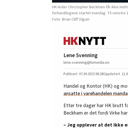
HK-leder Christopher Beckham får ikke innfri
forhandlingene startet mandag. Til venstre 1
Brian Cliff Olguin
Lene Svenning
lene.svenning@lomedia.no
07.04.2022
08:28
11.0
Handel og Kontor (HK) og mo
ansatte i varehandelen mandag
Etter tre dager har HK brutt f
Beckham er det fordi Virke har 
– Jeg opplever at det ikke e