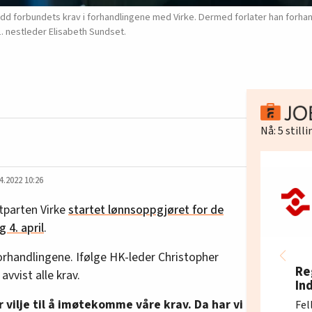
dd forbundets krav i forhandlingene med Virke. Dermed forlater han forhand
. nestleder Elisabeth Sundset.
Nå:
5
still
4.2022 10:26
tparten Virke
startet lønnsoppgjøret for de
 4. april
.
orhandlingene. Ifølge HK-leder Christopher
Re
avvist alle krav.
In
r vilje til å imøtekomme våre krav. Da har vi
Fel