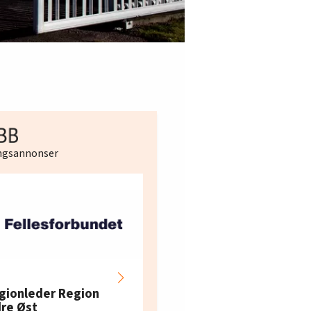
ingsannonser
Hotell- og
restaurantarbeidern
gionleder Region
e i Oslo og Akershus
dre Øst