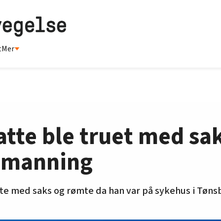
t
Mer
tte ble truet med sa
bemanning
tte med saks og rømte da han var på sykehus i Tøns