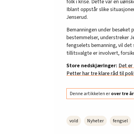
folk i krise. Dette var en uøns
Iblant oppstår slike situasjone
Jenserud.
Bemanningen under besøket på
bestemmelser, understreker Jen
fengselets bemanning, vil det 
tillitsvalgte er involvert, fors
Store nedskjæringer:
Det er 
Petter har tre klare råd til pol
Denne artikkelen er
over tre 
vold
Nyheter
fengsel