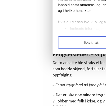
vanskeligste, vil vi antakelig 
innhold samt annonse- og inn
sikre på at vi har nok folk på jo
og i hvilke hensikter.
Tveiten skal snart møte fengs
Hvis du gir oss lov, vil vi ogs
Mye lest:
Blant Norges farligs
Innhente informasjon 
Identifisere enheten d
dritstolt av yrket mitt
Under
mer info
kan du lese 
Ikke tillat
Du kan hele tiden endre eller
Fengselsleder: – Vi j
LO Medias publikasjoner frif
De to ansatte ble straks etter
hvordan våre nettsider blir br
som hadde skjedd, forteller fe
Vi deler bare informasjon o
oppfølging.
annonsering. Disse er angitt
– Er det trygt å gå på jobb på 
– Det er ikke noe mindre trygt 
Vi jobber med folk i krise, og 