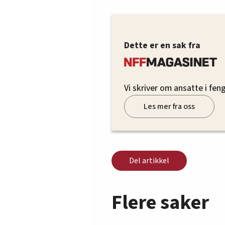
Dette er en sak fra
Vi skriver om ansatte i fen
Les mer fra oss
Del artikkel
Flere saker