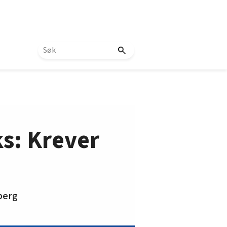
ks: Krever
berg