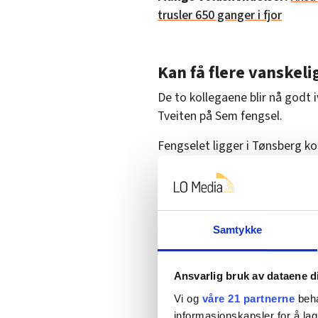
trusler 650 ganger i fjor
Kan få flere vanskeli
De to kollegaene blir nå godt i
Tveiten på Sem fengsel.
Fengselet ligger i Tønsberg k
høyt sikkerhetsnivå, mange av
Når mannsfengselet i Skien avv
måtte ta imot flere innsatte m
Samtykke
– Vi klarer oss fint vi som jo
tida, med mulig reduksjon i nat
Ansvarlig bruk av dataene d
Tveiten.
Vi og
våre 21 partnerne
beha
– Folk er engstelige, nå som de
informasjonskapsler for å lag