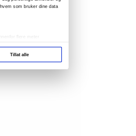
r hvem som bruker dine data
nenfor flere meter
vtrykk)
elge hvordan de skal brukes.
Tillat alle
sler.
ler (cookies) for å lære
ide statistikk.
artnere innenfor analyse og