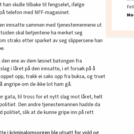
han skulle tilbake til fengselet, ifølge
Fel
 på telefon med NFF-magasinet.
Mo
den innsatte sammen med tjenestemennene ut
utsiden skal betjentene ha merket seg
som straks etter sparket av seg slippersene han
pe.
, den ene av dem løsnet batongen fra
lag i låret på den innsatte, i et forsøk på å
toppet opp, trakk ei saks opp fra buksa, og truet
 angripe om de ikke lot ham gå.
 gata, til tross for et nytt slag mot låret, helt
v politiet. Den andre tjenestemannen hadde da
 politiet, slik at de kunne gripe inn på rett
te i kriminalomsorgen ble utsatt for vold og