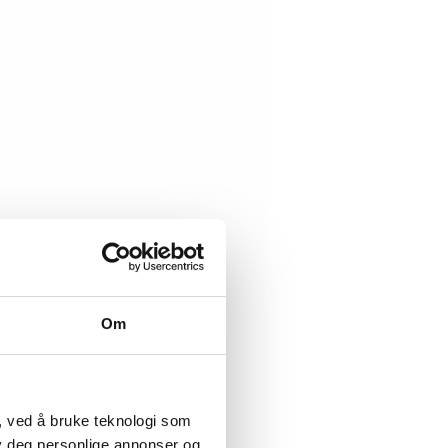
Om
, ved å bruke teknologi som
lby deg personlige annonser og