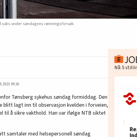
ed saks under søndagens rømningsforsøk.
Nå:
5
still
5.2023 09:26
enfor Tønsberg sykehus søndag formiddag. Den
blitt lagt inn til observasjon kvelden i forveien,
 til å sikre vakthold. Han var ifølge NTB siktet
Re
att samtaler med helsepersonell søndag
In