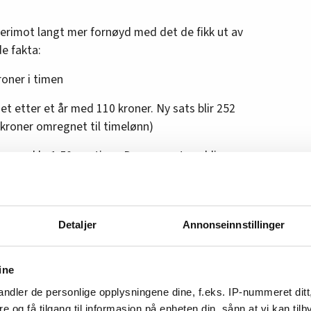
erimot langt mer fornøyd med det de fikk ut av
de fakta:
kroner i timen
et etter et år med 110 kroner. Ny sats blir 252
3 kroner omregnet til timelønn)
gg med kr 1,50 per time. Den nye satsen blir
mai. Begge de to siste tilleggene har såkalt
at man skal få kronetillegget uansett om man har
Detaljer
Annonseinnstillinger
 enn satsene i overenskomsten.
ine
ndler de personlige opplysningene dine, f.eks. IP-nummeret ditt
re og få tilgang til informasjon på enheten din, sånn at vi kan ti