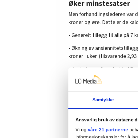
Øker minstesatser
Men forhandlingslederen var d
kroner og øre. Dette er de kal
• Generelt tillegg til alle på 7 
• Økning av ansiennitetstillegg
kroner i uken (tilsvarende 2,9
• Justering av fagarbeidertille
dermed 15,50 kroner timen.
Alle tilleggene gjelder fra 1. 
«utgående effekt», det vil si 
Samtykke
en lokal avtale som er høyere
Ansvarlig bruk av dataene d
Tilpasset arbeidstøy
Vi og
våre 21 partnerne
beha
informasjonskapsler for å lag