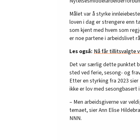
Nytelsesmiddelarbeiderforbun
Målet var å styrke innleiebes
loven i dag er strengere enn t
som kjent med hvem som regjer
er noe partene i arbeidslivet rå
Les også:
Nå får tillitsvalgte
Det var særlig dette punktet br
sted ved ferie, sesong- og fr
Etter en styrking fra 2023 sie
ikke er lov med sesongbasert i
– Men arbeidsgiverne var veldig
temaet, sier Ann Elise Hildebr
NNN.