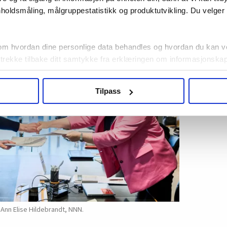
k man inn ett viktig ord: «Tilpasset». Dermed
holdsmåling, målgruppestatistikk og produktutvikling. Du velge
nskomsten denne: «Bedriften holder sine
vendig tilpasset verneutstyr.»
om hvordan dine personlige data behandles og hvordan du kan v
 trekke tilbake ditt samtykke fra erklæringen om informasjonskap
agbevegelse.no, hk-nytt.no og fontene.no bruker informasjonskaps
Tilpass
ukt slik at vi tilby relevant innhold, tilpassede annonser og utarbe
m hvordan du bruker nettstedet med LO Medias egne samarbeidsp
 i oversikten lengre ned på denne siden.
Ann Elise Hildebrandt, NNN.