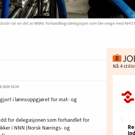
sbotn var en del av NNNs forhandlingsdelegasjon som ble enige med NHO Ma
Nå:
4
still
4.2024 10:34
gjort i lønnsoppgjøret for mat- og
ridd for delegasjonen som forhandlet for
Re
ikker i NNN (Norsk Nærings- og
In