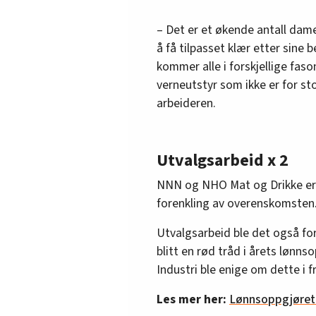
– Det er et økende antall dame
å få tilpasset klær etter sine b
kommer alle i forskjellige fason
verneutstyr som ikke er for stor
arbeideren.
Utvalgsarbeid x 2
NNN og NHO Mat og Drikke er 
forenkling av overenskomsten
Utvalgsarbeid ble det også fo
blitt en rød tråd i årets lønn
Industri ble enige om dette i f
Les mer her:
Lønnsoppgjøret 2