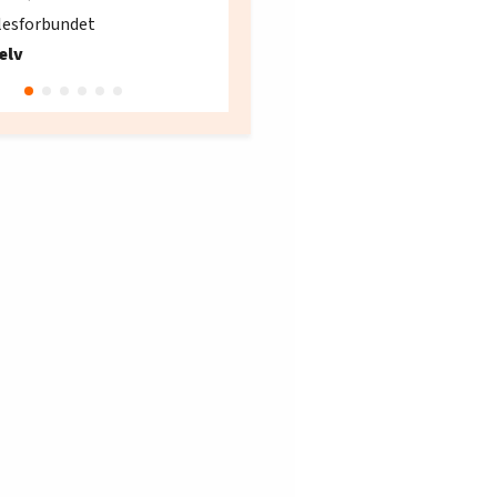
søker ny kontorlede
lesforbundet
Fellesforbundet avdeling
elv
10
Oslo