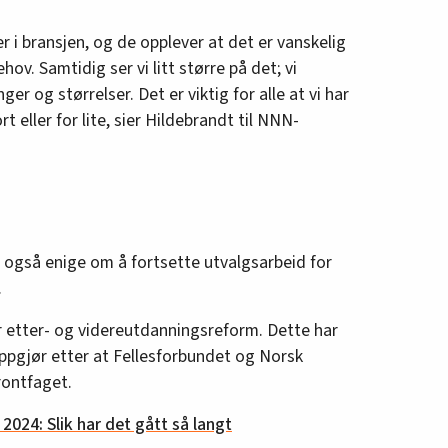
r i bransjen, og de opplever at det er vanskelig
ehov. Samtidig ser vi litt større på det; vi
ger og størrelser. Det er viktig for alle at vi har
t eller for lite, sier Hildebrandt til NNN-
også enige om å fortsette utvalgsarbeid for
.
r etter- og videreutdanningsreform. Dette har
soppgjør etter at Fellesforbundet og Norsk
rontfaget.
024: Slik har det gått så langt