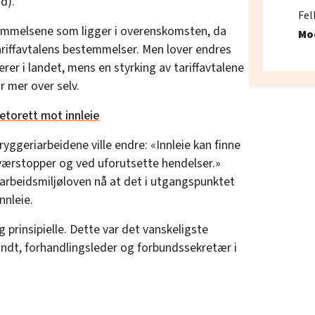
d).
Fel
temmelsene som ligger i overenskomsten, da
Mo
ariffavtalens bestemmelser. Men lover endres
er i landet, mens en styrking av tariffavtalene
r mer over selv.
 vetorett mot innleie
yggeriarbeidene ville endre: «Innleie kan finne
aværstopper og ved uforutsette hendelser.»
r arbeidsmiljøloven nå at det i utgangspunktet
nnleie.
 prinsipielle. Dette var det vanskeligste
andt, forhandlingsleder og forbundssekretær i