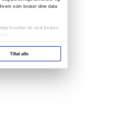
r hvem som bruker dine data
elge hvordan de skal brukes.
sler.
ler (cookies) for å lære
Tillat alle
ide statistikk.
artnere innenfor analyse og