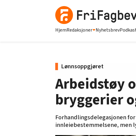
Hjem
Redaksjoner
Nyhetsbrev
Podkas
Lønnsoppgjøret
Arbeidstøy o
bryggerier 
Forhandlingsdelegasjonen for 
innleiebestemmelsene, men ly