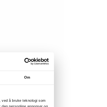
Om
, ved å bruke teknologi som
lby deg personlige annonser og