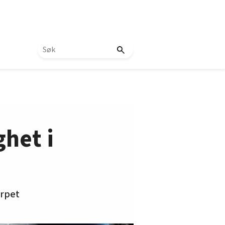
ghet i
erpet