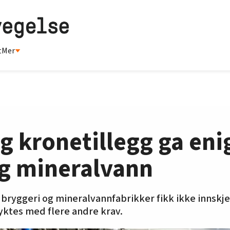
t
Mer
g kronetillegg ga eni
og mineralvann
bryggeri og mineralvannfabrikker fikk ikke innskj
ktes med flere andre krav.