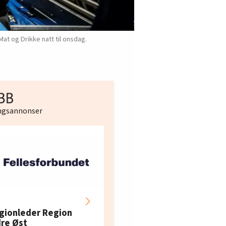
t og Drikke natt til onsdag.
ingsannonser
Hotell- og
restaurantarbeidern
gionleder Region
e i Oslo og Akershus
dre Øst