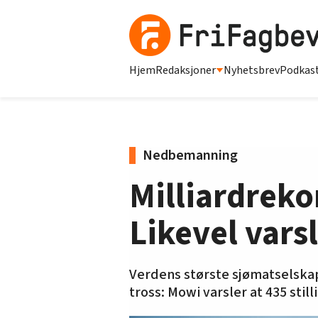
Hjem
Redaksjoner
Nyhetsbrev
Podkas
Nedbemanning
Milliardreko
Likevel vars
Verdens største sjømatselskap 
tross: Mowi varsler at 435 still