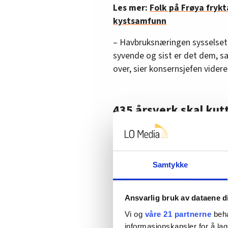
Les mer:
Folk på Frøya frykt
kystsamfunn
– Havbruksnæringen sysselsett
syvende og sist er det dem, sa
over, sier konsernsjefen videre
435 årsverk skal kut
Til tross for at milliardene re
sjømatselskap, så skal det kut
program for kostnadskutt med 
Samtykke
tilsvarende 260 millioner krone
Arbeidet med effektivisering 
Ansvarlig bruk av dataene d
arbeidskrevende operasjoner.
kuttes.
Vi og
våre 21 partnerne
beha
informasjonskapsler for å lag