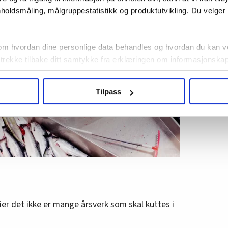
holdsmåling, målgruppestatistikk og produktutvikling. Du velge
om hvordan dine personlige data behandles og hvordan du kan v
 trekke tilbake ditt samtykke fra erklæringen om informasjonskap
agbevegelse.no, hk-nytt.no og fontene.no bruker informasjonskaps
Tilpass
ukt slik at vi tilby relevant innhold, tilpassede annonser og utarbe
m hvordan du bruker nettstedet med LO Medias egne samarbeidsp
 i oversikten lengre ned på denne siden.
ier det ikke er mange årsverk som skal kuttes i