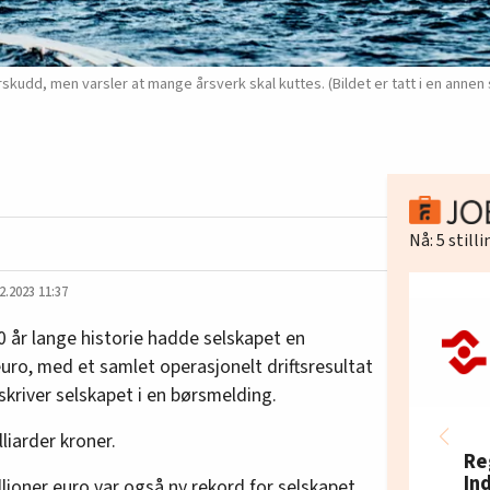
kudd, men varsler at mange årsverk skal kuttes. (Bildet er tatt i en anne
Nå:
5
still
2.2023 11:37
0 år lange historie hadde selskapet en
euro, med et samlet operasjonelt driftsresultat
 skriver selskapet i en børsmelding.
liarder kroner.
Re
In
lioner euro var også ny rekord for selskapet.