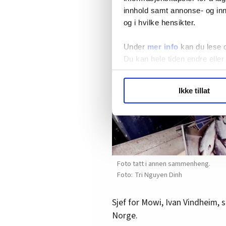
innhold samt annonse- og inn
og i hvilke hensikter.
Under
mer info
kan du lese 
Du kan hele tiden endre eller
LO Medias publikasjoner frif
Ikke tillat
hvordan våre nettsider blir br
Vi deler bare informasjon o
annonsering. Disse er angitt
Foto tatt i annen sammenheng.
Tri Nguyen Dinh
Sjef for Mowi, Ivan Vindheim, s
Norge.