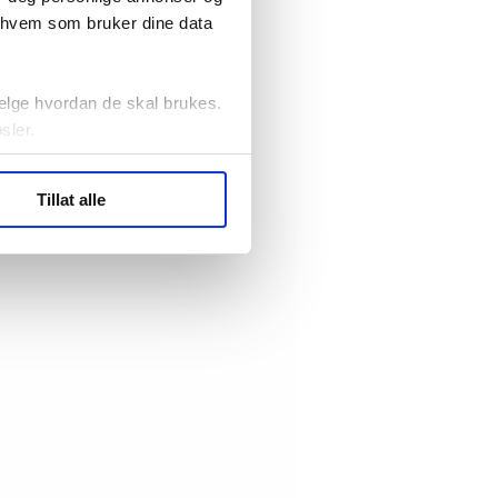
r hvem som bruker dine data
elge hvordan de skal brukes.
sler.
ler (cookies) for å lære
Tillat alle
ide statistikk.
artnere innenfor analyse og