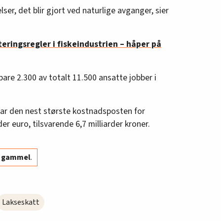
ser, det blir gjort ved naturlige avganger, sier
eringsregler i fiskeindustrien – håper på
 bare 2.300 av totalt 11.500 ansatte jobber i
 var den nest største kostnadsposten for
der euro, tilsvarende 6,7 milliarder kroner.
år gammel
.
Lakseskatt