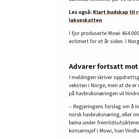
Les også:
Klart budskap til r
lakseskatten
I fjor produserte Mowi 464.000
estimert for et år siden. I No
Advarer fortsatt mot
I meldingen skriver oppdretts
veksten i Norge, men at de er
på havbruksnæringen vil hindr
– Regjeringens forslag om å i
norsk havbruksnæring, eller o
beina under fremtidsutsiktene 
konsernsjef i Mowi, Ivan Vindh