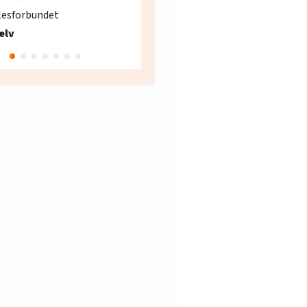
søker ny kontorlede
lesforbundet
Fellesforbundet avdeling
elv
10
Oslo