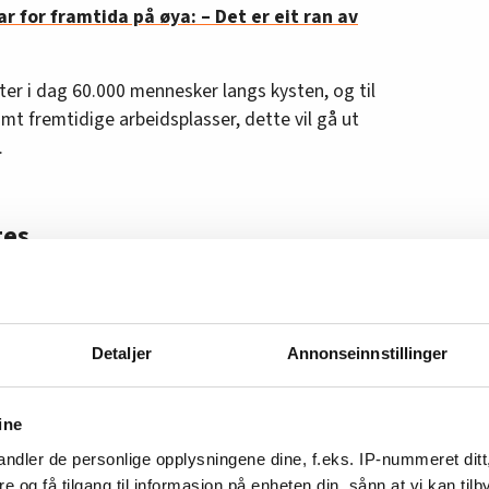
ar for framtida på øya: – Det er eit ran av
er i dag 60.000 mennesker langs kysten, og til
mt fremtidige arbeidsplasser, dette vil gå ut
.
tes
nner inn i det som er verdens største
tes i arbeidsstokken. Selskapet lanserer et nytt
mål om å spre inn 25 millioner euro i 2023,
Detaljer
Annonseinnstillinger
r, skriver E24.
gjelder blant annet automatisering og mindre
ine
Dette betyr blant annet at 435 årsverk skal
ndler de personlige opplysningene dine, f.eks. IP-nummeret ditt
re og få tilgang til informasjon på enheten din, sånn at vi kan ti