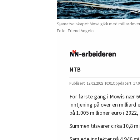
Sjømatselskapet Mowi gikk med milliardovers
Erlend Angelo
NTB
17.02.2023
10:01
17.0
For første gang i Mowis nær 6
inntjening på over en milliard 
på 1.005 millioner euro i 2022,
Summen tilsvarer cirka 10,8 mil
Samlede inntekter på 4.946 mil