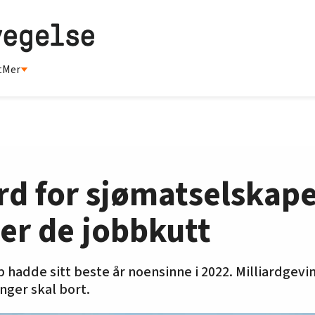
t
Mer
rd for sjømatselskap
ler de jobbkutt
hadde sitt beste år noensinne i 2022. Milliardgevin
inger skal bort.