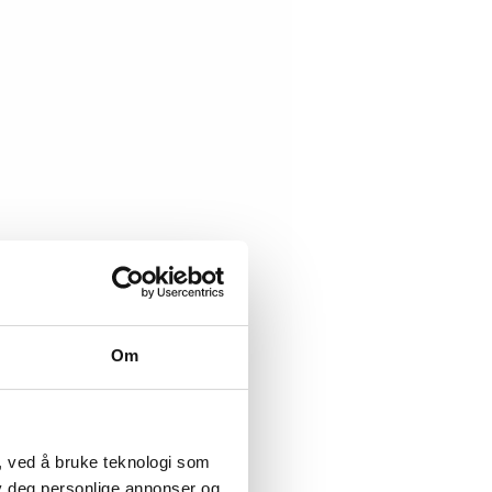
Om
, ved å bruke teknologi som
lby deg personlige annonser og