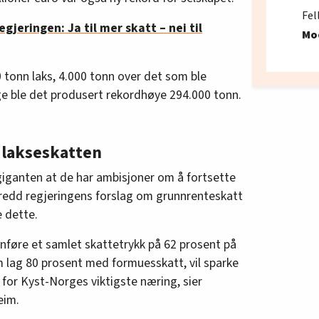
Fel
egjeringen: Ja til mer skatt – nei til
Mo
 tonn laks, 4.000 tonn over det som ble
rge ble det produsert rekordhøye 294.000 tonn.
 lakseskatten
giganten at de har ambisjoner om å fortsette
 redd regjeringens forslag om grunnrenteskatt
e dette.
nnføre et samlet skattetrykk på 62 prosent på
m lag 80 prosent med formuesskatt, vil sparke
for Kyst-Norges viktigste næring, sier
eim.