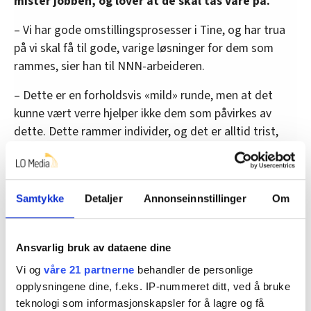
mister jobben, og lover at de skal tas vare på.
– Vi har gode omstillingsprosesser i Tine, og har trua
på vi skal få til gode, varige løsninger for dem som
rammes, sier han til NNN-arbeideren.
– Dette er en forholdsvis «mild» runde, men at det
kunne vært verre hjelper ikke dem som påvirkes av
dette. Dette rammer individer, og det er alltid trist,
sier Johansen.
Samtykke
Detaljer
Annonseinnstillinger
Om
Trump kan påvirke
Tine-konsernet er ikke ukjent med nedleggelser. Flere
anlegg og mange årsverk har blitt rammet bare de
Ansvarlig bruk av dataene dine
siste fem årene.
Vi og
våre 21 partnerne
behandler de personlige
opplysningene dine, f.eks. IP-nummeret ditt, ved å bruke
Les også:
Tine legger ned to meierier og 100
teknologi som informasjonskapsler for å lagre og få