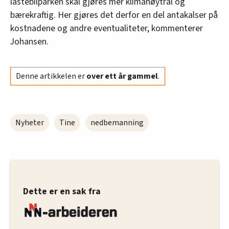
lastebilparken skal gjøres mer klimanøytral og
oversikten lengre ned på denne siden.
bærekraftig. Her gjøres det derfor en del antakalser på
kostnadene og andre eventualiteter, kommenterer
Johansen.
Denne artikkelen er
over ett år gammel
.
Nyheter
Tine
nedbemanning
Dette er en sak fra