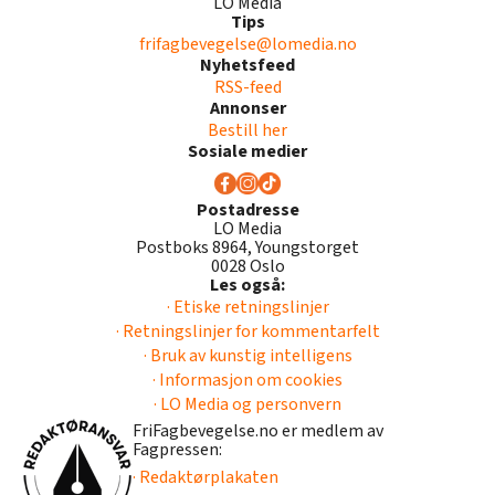
LO Media
Tips
frifagbevegelse@lomedia.no
Nyhetsfeed
RSS-feed
Annonser
Bestill her
Sosiale medier
Postadresse
LO Media
Postboks 8964, Youngstorget
0028 Oslo
Les også:
· Etiske retningslinjer
· Retningslinjer for kommentarfelt
· Bruk av kunstig intelligens
· Informasjon om cookies
· LO Media og personvern
FriFagbevegelse.no er medlem av
Fagpressen:
· Redaktørplakaten