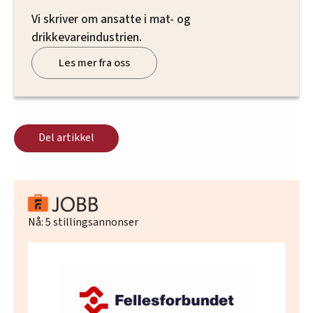
Vi skriver om ansatte i mat- og
drikkevareindustrien.
Les mer fra oss
Del artikkel
Nå:
5
stillingsannonser