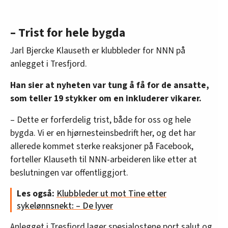
– Trist for hele bygda
Jarl Bjercke Klauseth er klubbleder for NNN på
anlegget i Tresfjord.
Han sier at nyheten var tung å få for de ansatte,
som teller 19 stykker om en inkluderer vikarer.
– Dette er forferdelig trist, både for oss og hele
bygda. Vi er en hjørnesteinsbedrift her, og det har
allerede kommet sterke reaksjoner på Facebook,
forteller Klauseth til NNN-arbeideren like etter at
beslutningen var offentliggjort.
Les også:
Klubbleder ut mot Tine etter
sykelønnsnekt: – De lyver
Anlegget i Tresfjord lager spesialostene port salut og