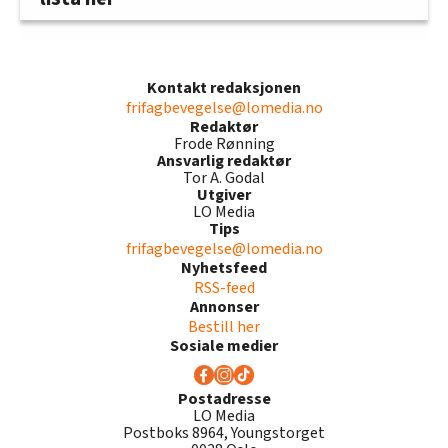
Kontakt redaksjonen
frifagbevegelse@lomedia.no
Redaktør
Frode Rønning
Ansvarlig redaktør
Tor A. Godal
Utgiver
LO Media
Tips
frifagbevegelse@lomedia.no
Nyhetsfeed
RSS-feed
Annonser
Bestill her
Sosiale medier
Postadresse
LO Media
Postboks 8964, Youngstorget