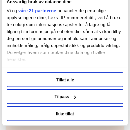
Ansvarlig bruk av dataene dine
Vi og
våre 21 partnerne
behandler de personlige
opplysningene dine, f.eks. IP-nummeret ditt, ved å bruke
teknologi som informasjonskapsler for å lagre og få
Nå:
4
stillingsannonser
tilgang til informasjon på enheten din, sånn at vi kan tilby
deg personlige annonser og innhold samt annonse- og
innholdsmåling, målgruppestatistikk og produktutvikling.
Du velger hvem som bruker dine data og i hvilke
hensikter.
Under
mer info
kan du lese om hvordan dine personlige
Tillat alle
data behandles og hvordan du kan velge hvordan de skal
Regionleder Region Indre Øst
brukes. Du kan hele tiden endre eller trekke tilbake ditt
samtykke fra erklæringen om informasjonskapsler.
Fellesforbundet
Tilpass
Moelv
LO Medias publikasjoner frifagbevegelse.no, hk-nytt.no
Ikke tillat
og fontene.no bruker informasjonskapsler (cookies) for å
lære hvordan våre nettsider blir brukt slik at vi tilby
relevant innhold, tilpassede annonser og utarbeide