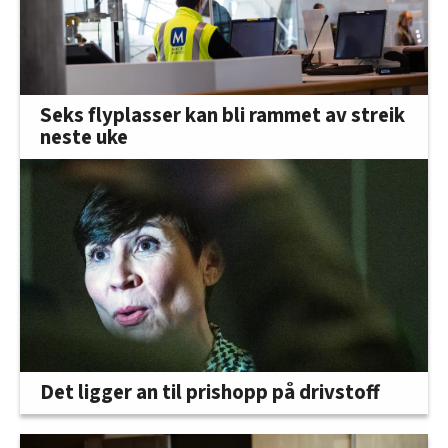
Seks flyplasser kan bli rammet av streik
neste uke
Det ligger an til prishopp på drivstoff