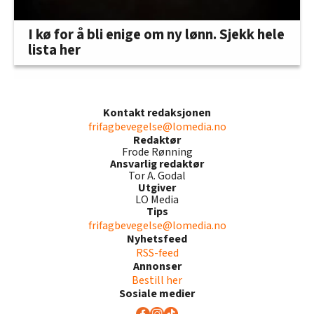
I kø for å bli enige om ny lønn. Sjekk hele
lista her
Kontakt redaksjonen
frifagbevegelse@lomedia.no
Redaktør
Frode Rønning
Ansvarlig redaktør
Tor A. Godal
Utgiver
LO Media
Tips
frifagbevegelse@lomedia.no
Nyhetsfeed
RSS-feed
Annonser
Bestill her
Sosiale medier