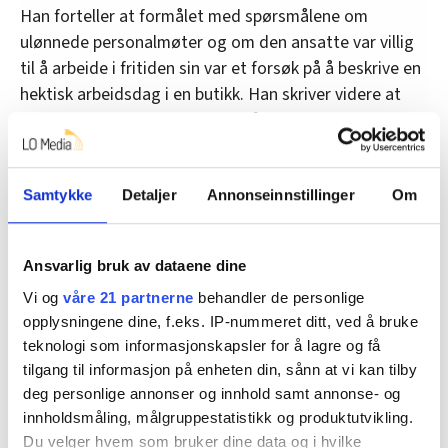
Han forteller at formålet med spørsmålene om
ulønnede personalmøter og om den ansatte var villig
til å arbeide i fritiden sin var et forsøk på å beskrive en
hektisk arbeidsdag i en butikk. Han skriver videre at
Rema 1000 ser at disse spørsmålene var irrelevante.
– Vi skjønner godt at det er et uheldig spørsmål å ha
med, derfor er det allerede bestemt at spørsmålet
Samtykke
Detaljer
Annonseinnstillinger
Om
fjernes i den nye testen vi lanserer snart, skriver Nohr
Fjørtoft til Byas.
Ansvarlig bruk av dataene dine
Vi og
våre 21 partnerne
behandler de personlige
Denne artikkelen er
over fem år gammel
.
opplysningene dine, f.eks. IP-nummeret ditt, ved å bruke
teknologi som informasjonskapsler for å lagre og få
tilgang til informasjon på enheten din, sånn at vi kan tilby
deg personlige annonser og innhold samt annonse- og
lønn
Nyheter
arbeidskriminalitet
innholdsmåling, målgruppestatistikk og produktutvikling.
Du velger hvem som bruker dine data og i hvilke