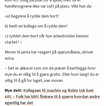
kom litt tidlig på jobb for å spise, men så at
handlevognene ikke var satt på plass. Ville hun da:
«a) begynne å rydde dem bort?
b) bedt en kollega om å rydde dem?
c) ryddet dem bort når hun arbeidstiden hennes
startet? »
Moren til jenta har reagert på spørsmålene, skriver
avisa.
– Det er akkurat som om de prøver å kartlegge hvor
mye du er villig til å gjøre gratis. Eller hvor langt du er
villig til å gå for laget, sier moren.
Mye delt:
Kollegaen til Joachim og Robin tok livet
sitt: – Folk har blitt flinkere til å spørre hvordan andre
egentlig har det