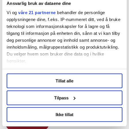
– Vi vet at det er mange som heier på oss og lover at vi
Ansvarlig bruk av dataene dine
vil kjempe videre for at vi får beholde Flytoget – også i
Vi og
våre 21 partnerne
behandler de personlige
fremtiden. Det er jo faktisk ingen som ønsker å kvitte
opplysningene dine, f.eks. IP-nummeret ditt, ved å bruke
seg med Flytoget, så nå gjelder det å prate sammen
teknologi som informasjonskapsler for å lagre og få
og finne de beste løsningene for fellesskapet, sier
tilgang til informasjon på enheten din, sånn at vi kan tilby
Fottland.
deg personlige annonser og innhold samt annonse- og
innholdsmåling, målgruppestatistikk og produktutvikling.
Du velger hvem som bruker dine data og i hvilke
Denne artikkelen er
over tre år gammel
.
hensikter.
Under
mer info
kan du lese om hvordan dine personlige
Tillat alle
data behandles og hvordan du kan velge hvordan de skal
Nyheter
jernbane
stortinget
togansatte
brukes. Du kan hele tiden endre eller trekke tilbake ditt
samtykke fra erklæringen om informasjonskapsler.
Vy
Flytoget
Tilpass
LO Medias publikasjoner frifagbevegelse.no, hk-nytt.no
Ikke tillat
og fontene.no bruker informasjonskapsler (cookies) for å
lære hvordan våre nettsider blir brukt slik at vi tilby
Del artikkel