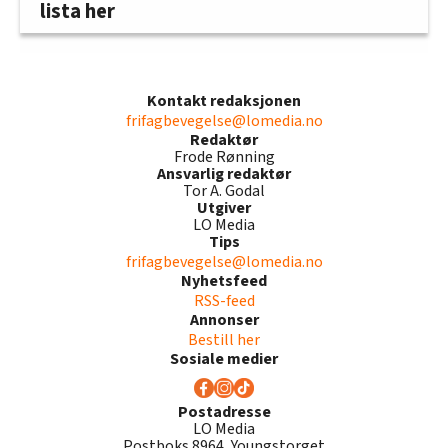
lista her
Kontakt redaksjonen
frifagbevegelse@lomedia.no
Redaktør
Frode Rønning
Ansvarlig redaktør
Tor A. Godal
Utgiver
LO Media
Tips
frifagbevegelse@lomedia.no
Nyhetsfeed
RSS-feed
Annonser
Bestill her
Sosiale medier
Postadresse
LO Media
Postboks 8964, Youngstorget