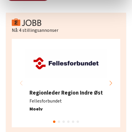
relevant innhold, tilpassede annonser og utarbeide
statistikk.
Vi deler bare informasjon om hvordan du bruker
nettstedet med LO Medias egne samarbeidspartnere
innenfor analyse og annonsering. Disse er angitt i
Nå:
4
stillingsannonser
oversikten lengre ned på denne siden.
Regionleder Region Indre Øst
Fellesforbundet
Moelv