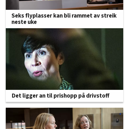
Seks flyplasser kan bli rammet av streik
neste uke
Det ligger an til prishopp på drivstoff