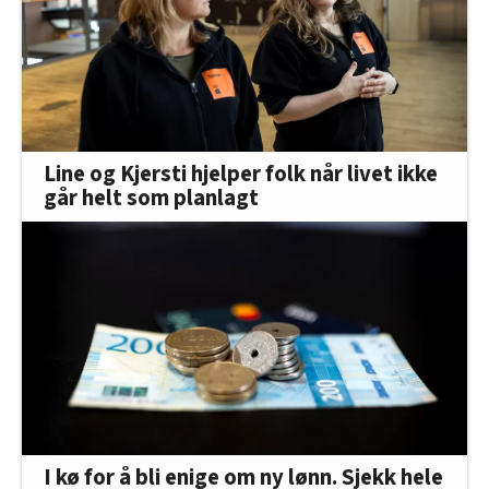
Line og Kjersti hjelper folk når livet ikke
går helt som planlagt
I kø for å bli enige om ny lønn. Sjekk hele