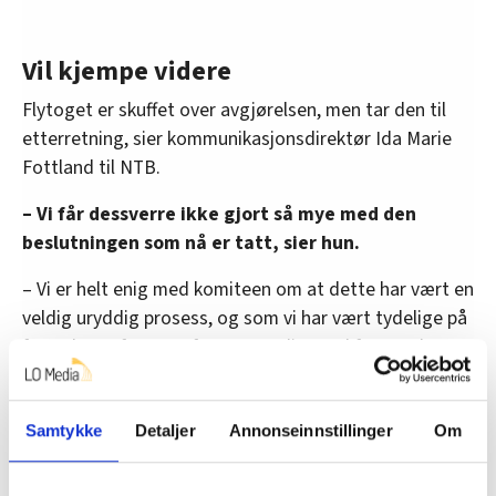
Vil kjempe videre
Flytoget er skuffet over avgjørelsen, men tar den til
etterretning, sier kommunikasjonsdirektør Ida Marie
Fottland til NTB.
– Vi får dessverre ikke gjort så mye med den
beslutningen som nå er tatt, sier hun.
– Vi er helt enig med komiteen om at dette har vært en
veldig uryddig prosess, og som vi har vært tydelige på
før – det er først og fremst utrolig synd for norske
togkunder, føyer hun til.
Samtidig sier hun at Flytoget vil kjempe videre for
Samtykke
Detaljer
Annonseinnstillinger
Om
sin eksistens.