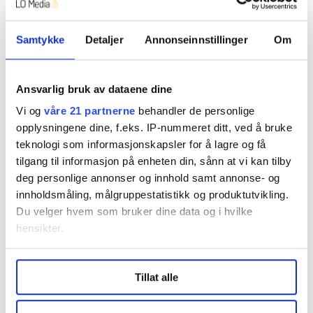
Saken ble ikke anket, og
dommen
er dermed
rettskraftig. 18. mars slo imidlertid Containerweb
Samtykke
Detaljer
Annonseinnstillinger
Om
seg selv konkurs. Det betyr at Furuberg kanskje
aldri vil se noe til erstatningen på 435.000 kroner.
Ansvarlig bruk av dataene dine
HK får trolig heller ikke dekket sine saksomkostninger.
Vi og
våre 21 partnerne
behandler de personlige
Ifølge bobestyrer Bjørn Åge Hamre er det få midler i
opplysningene dine, f.eks. IP-nummeret ditt, ved å bruke
boet, og kravet omfattes heller ikke av
teknologi som informasjonskapsler for å lagre og få
lønnsgarantiordningen, etter det bobestyrer kan se.
tilgang til informasjon på enheten din, sånn at vi kan tilby
deg personlige annonser og innhold samt annonse- og
Containerweb AS var også konkurs i 2014. 29. januar i
innholdsmåling, målgruppestatistikk og produktutvikling.
år har samme eier startet et nytt firma, Ubeco
Du velger hvem som bruker dine data og i hvilke
Consulting AS.
hensikter.
Under
mer info
kan du lese om hvordan dine personlige
Hevet hode
Tillat alle
data behandles og hvordan du kan velge hvordan de skal
brukes. Du kan hele tiden endre eller trekke tilbake ditt
Monica Furuberg er likevel glad for at hun vant fram i
samtykke fra erklæringen om informasjonskapsler.