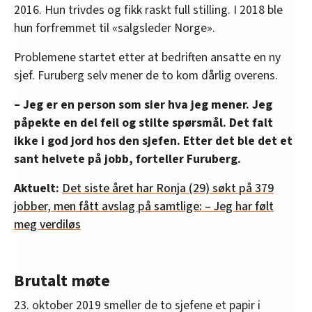
2016. Hun trivdes og fikk raskt full stilling. I 2018 ble
hun forfremmet til «salgsleder Norge».
Problemene startet etter at bedriften ansatte en ny
sjef. Furuberg selv mener de to kom dårlig overens.
– Jeg er en person som sier hva jeg mener. Jeg
påpekte en del feil og stilte spørsmål. Det falt
ikke i god jord hos den sjefen. Etter det ble det et
sant helvete på jobb, forteller Furuberg.
Aktuelt:
Det siste året har Ronja (29) søkt på 379
jobber, men fått avslag på samtlige: – Jeg har følt
meg verdiløs
Brutalt møte
23. oktober 2019 smeller de to sjefene et papir i