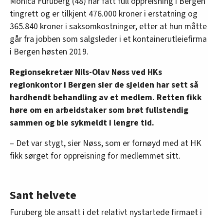
Monica Furuberg (48) har fått full oppreisning i Bergen
tingrett og er tilkjent 476.000 kroner i erstatning og
365.840 kroner i saksomkostninger, etter at hun måtte
går fra jobben som salgsleder i et kontainerutleiefirma
i Bergen høsten 2019.
Regionsekretær Nils-Olav Nøss ved HKs
regionkontor i Bergen sier de sjelden har sett så
hardhendt behandling av et medlem. Retten fikk
høre om en arbeidstaker som brøt fullstendig
sammen og ble sykmeldt i lengre tid.
– Det var stygt, sier Nøss, som er fornøyd med at HK
fikk sørget for oppreisning for medlemmet sitt.
Sant helvete
Furuberg ble ansatt i det relativt nystartede firmaet i