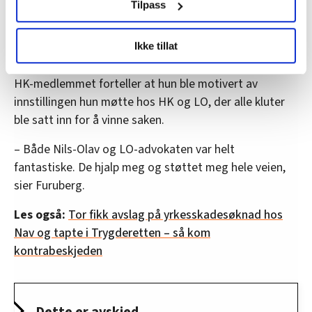
retten.
Tilpass
LO Medias publikasjoner frifagbevegelse.no, hk-nytt.no
– Jeg føler at jeg har tatt integriteten min tilbake
Ikke tillat
og fontene.no bruker informasjonskapsler (cookies) for å
og kan gå med hevet hode, sier hun.
lære hvordan våre nettsider blir brukt slik at vi tilby
HK-medlemmet forteller at hun ble motivert av
relevant innhold, tilpassede annonser og utarbeide
innstillingen hun møtte hos HK og LO, der alle kluter
statistikk.
Vi deler bare informasjon om hvordan du bruker
ble satt inn for å vinne saken.
nettstedet med LO Medias egne samarbeidspartnere
– Både Nils-Olav og LO-advokaten var helt
innenfor analyse og annonsering. Disse er angitt i
fantastiske. De hjalp meg og støttet meg hele veien,
oversikten lengre ned på denne siden.
sier Furuberg.
Les også:
Tor fikk avslag på yrkesskadesøknad hos
Nav og tapte i Trygderetten – så kom
kontrabeskjeden