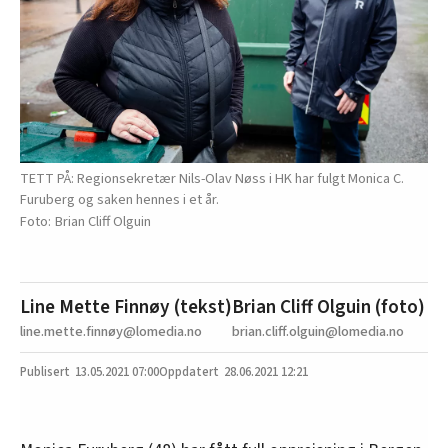
TETT PÅ: Regionsekretær Nils-Olav Nøss i HK har fulgt Monica C.
Furuberg og saken hennes i et år.
Brian Cliff Olguin
Line Mette Finnøy (tekst)
Brian Cliff Olguin (foto)
line.mette.finnøy@lomedia.no
brian.cliff.olguin@lomedia.no
13.05.2021
07:00
28.06.2021 12:21