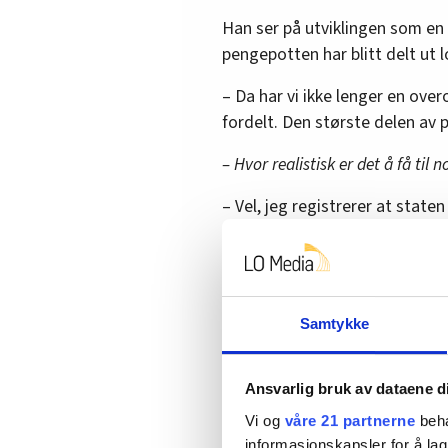
Han ser på utviklingen som en 
pengepotten har blitt delt ut l
– Da har vi ikke lenger en ove
fordelt. Den største delen av
– Hvor realistisk er det å få til
– Vel, jeg registrerer at staten v
utgangspunktet er ikke det be
og Unio står knallhardt på krav
Aas mener at den eneste måten å
generelt tillegg på sentralt n
Samtykke
de siste to årene.
Ansvarlig bruk av dataene d
– Mange har ikke fått noe som
reallønnsnedgang fordi de stor
Vi og
våre 21 partnerne
beha
informasjonskapsler for å lag