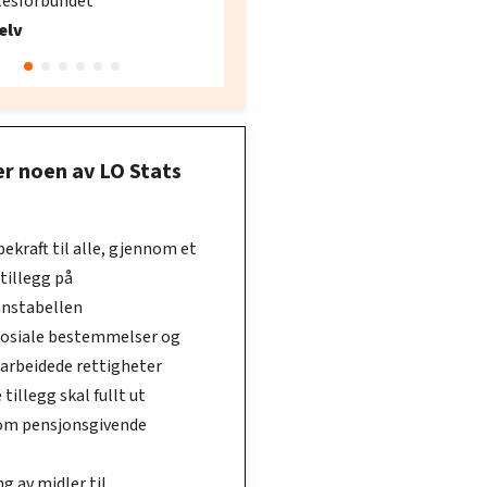
lesforbundet
Fellesforbundet avdeling
elv
10
Oslo
er noen av LO Stats
pekraft til alle, gjennom et
tillegg på
nstabellen
 sosiale bestemmelser og
parbeidede rettigheter
 tillegg skal fullt ut
om pensjonsgivende
ng av midler til