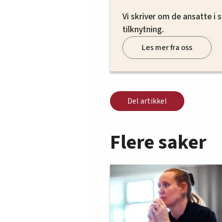
Vi skriver om de ansatte i
tilknytning.
Les mer fra oss
Del artikkel
Flere saker