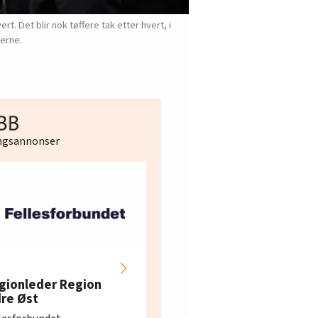
. Det blir nok tøffere tak etter hvert, i
erne.
ingsannonser
Hotell- og
restaurantarbeidern
gionleder Region
e i Oslo og Akershus
dre Øst
søker ny kontorlede