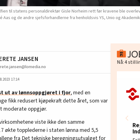
n til statens personaldirektør Gisle Norheim rett før kravene ble overlevert
ré Aas og de andre sjefsforhandlerne fra henholdsvis YS, Unio og Akademik
ERETE JANSEN
Nå:
4
still
rete.jansen@lomedia.no
8.2023 17:14
t ut av lønnsoppgjøret i fjor
, med en
ge fikk redusert kjøpekraft dette året, som var
ært moderate oppgjør.
 virksomhetene viste ikke den samme
Re
17 økte topplederne i staten lønna med 5,5
In
 tallene fra Det tekniske beregningsutvalget for