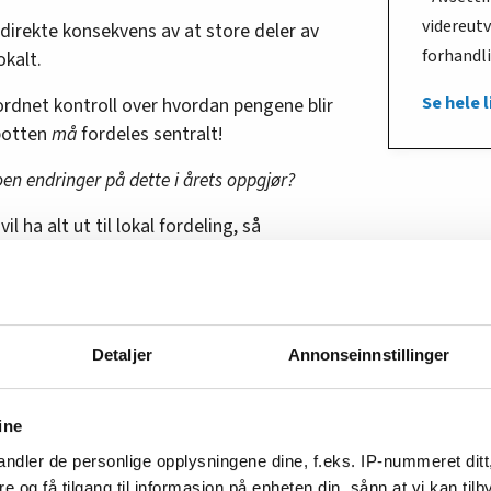
videreutv
direkte konsekvens av at store deler av
forhandl
okalt.
Se hele 
rordnet kontroll over hvordan pengene blir
 potten
må
fordeles sentralt!
 noen endringer på dette i årets oppgjør?
il ha alt ut til lokal fordeling, så
ste. Men det er også et faktum at både LO, YS
et om et stort, sentralt tillegg.
 sikre økt kjøpekraft for alle på, er stort
ivå for å kompensere for mindrelønnsutviklingen
Detaljer
Annonseinnstillinger
ine
 helst. De har altså endt opp med en
e pottene er kjørt ut lokalt.
ndler de personlige opplysningene dine, f.eks. IP-nummeret ditt
re og få tilgang til informasjon på enheten din, sånn at vi kan ti