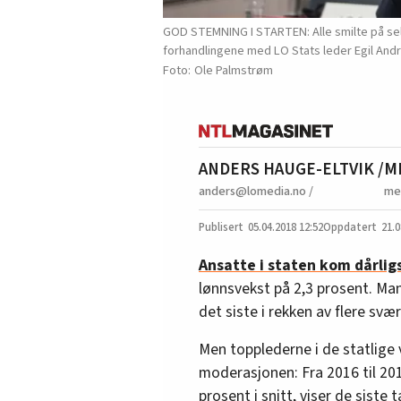
GOD STEMNING I STARTEN: Alle smilte på selfie
forhandlingene med LO Stats leder Egil And
Ole Palmstrøm
ANDERS HAUGE-ELTVIK /
M
anders@lomedia.no /
me
05.04.2018
12:52
21.0
Ansatte i staten kom dårligs
lønnsvekst på 2,3 prosent. Man
det siste i rekken av flere sv
Men topplederne i de statlige
moderasjonen: Fra 2016 til 20
prosent i snitt, viser de siste