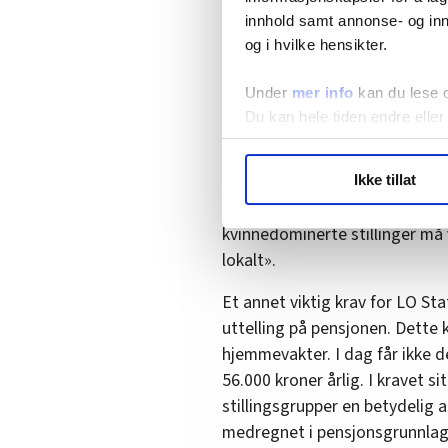
•
NFF krever bedre uttelling
innhold samt annonse- og inn
og i hvilke hensikter.
Likelønn og variable 
Under
mer info
kan du lese 
Du kan hele tiden endre eller
Likelønnsutviklingen i staten 
mellom kvinner og menns lønn o
LO Medias publikasjoner frif
prosentpoeng. I sitt første kra
Ikke tillat
hvordan våre nettsider blir br
skal lønnes likt og at «arbeide
Vi deler bare informasjon o
kvinnedominerte stillinger må
annonsering. Disse er angitt
lokalt».
Et annet viktig krav for LO Stat
uttelling på pensjonen. Dette 
hjemmevakter. I dag får ikke d
56.000 kroner årlig. I kravet si
stillingsgrupper en betydelig a
medregnet i pensjonsgrunnlage