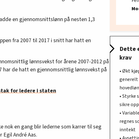
Fel
Mo
 hadde en gjennomsnittslønn på nesten 1,3
pen fra 2007 til 2017 i snitt har hatt en
Dette 
krav
nnomsnittlig lønnsvekst for årene 2007-2012 på
17 har de hatt en gjennomsnittlig lønnsvekst på
• Økt kjø
generelt 
hovedløn
stak for ledere i staten
• Styrke
sikre op
• Variable
regnes s
ke nok en gang blir lederne som karrer til seg
inntekt
r Egil André Aas.
• Avsetti