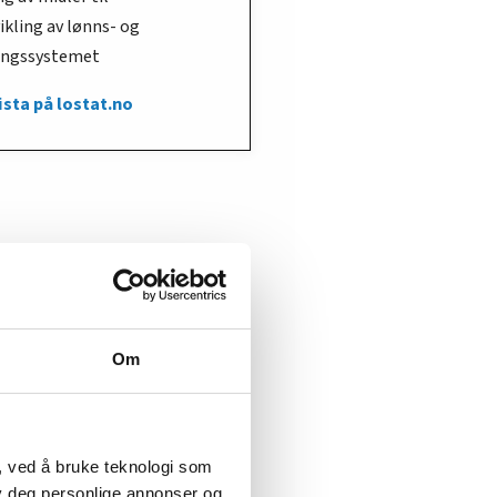
ikling av lønns- og
ingssystemet
lista på lostat.no
Om
, ved å bruke teknologi som
lby deg personlige annonser og