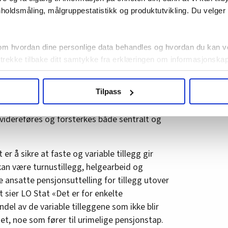
 på pensjonen for variable tillegg
holdsmåling, målgruppestatistikk og produktutvikling. Du velge
tillegg
om hvordan dine personlige data behandles og hvordan du kan v
 trekke tilbake ditt samtykke fra erklæringen om informasjonskap
bekymrer også LO Stat. Etter å ha minsket gapet
ver tid, økte forskjellen i fjor med 0,5
agbevegelse.no, hk-nytt.no og fontene.no bruker informasjonskaps
v til staten skriver LO Stat at kvinner og menn
Tilpass
ukt slik at vi tilby relevant innhold, tilpassede annonser og utarbe
t for likelønn og bedre verdsetting av
m hvordan du bruker nettstedet med LO Medias egne samarbeidsp
 videreføres og forsterkes både sentralt og
 i oversikten lengre ned på denne siden.
 er å sikre at faste og variable tillegg gir
kan være turnustillegg, helgearbeid og
e ansatte pensjonsuttelling for tillegg utover
tt sier LO Stat «Det er for enkelte
ndel av de variable tilleggene som ikke blir
t, noe som fører til urimelige pensjonstap.