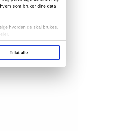
r hvem som bruker dine data
elge hvordan de skal brukes.
sler.
ler (cookies) for å lære
Tillat alle
ide statistikk.
artnere innenfor analyse og