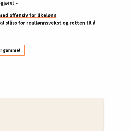
pgjøret.»
med offensiv for likelønn
l slåss for reallønnsvekst og retten til å
år gammel
.