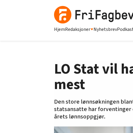
Hjem
Redaksjoner
Nyhetsbrev
Podkas
LO Stat vil h
mest
Den store lønnsøkningen blant
statsansatte har forventinger 
årets lønnsoppgjør.