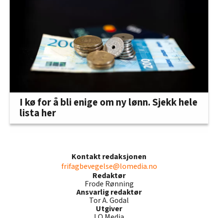
I kø for å bli enige om ny lønn. Sjekk hele
lista her
Kontakt redaksjonen
frifagbevegelse@lomedia.no
Redaktør
Frode Rønning
Ansvarlig redaktør
Tor A. Godal
Utgiver
LO Media