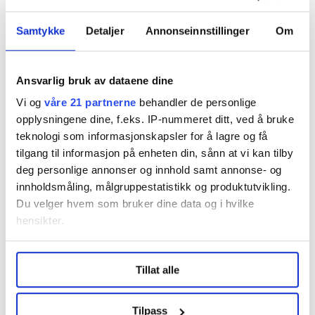
Samtykke
Detaljer
Annonseinnstillinger
Om
Ansvarlig bruk av dataene dine
Vi og
våre 21 partnerne
behandler de personlige
opplysningene dine, f.eks. IP-nummeret ditt, ved å bruke
teknologi som informasjonskapsler for å lagre og få
tilgang til informasjon på enheten din, sånn at vi kan tilby
deg personlige annonser og innhold samt annonse- og
innholdsmåling, målgruppestatistikk og produktutvikling.
Du velger hvem som bruker dine data og i hvilke
Flere saker
hensikter.
Under
mer info
kan du lese om hvordan dine personlige
Tillat alle
data behandles og hvordan du kan velge hvordan de skal
brukes. Du kan hele tiden endre eller trekke tilbake ditt
samtykke fra erklæringen om informasjonskapsler.
Tilpass