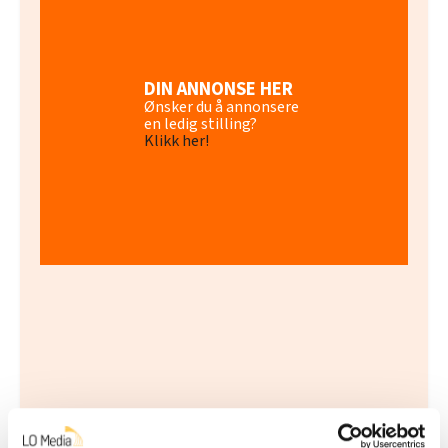
DIN ANNONSE HER
Ønsker du å annonsere
en ledig stilling?
Klikk her!
Se alle annonser