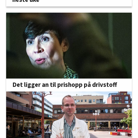
Det ligger an til prishopp på drivstoff