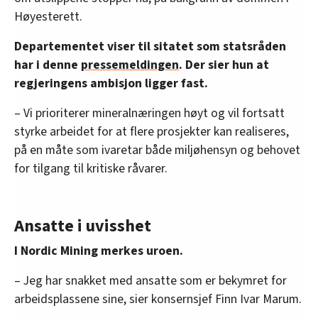
innenfor analyse og annonsering. Disse er angitt i
Høyesterett.
oversikten lengre ned på denne siden.
Departementet viser til sitatet som statsråden
har i denne
pressemeldingen
. Der sier hun at
regjeringens ambisjon ligger fast.
– Vi prioriterer mineralnæringen høyt og vil fortsatt
styrke arbeidet for at flere prosjekter kan realiseres,
på en måte som ivaretar både miljøhensyn og behovet
for tilgang til kritiske råvarer.
Ansatte i uvisshet
I Nordic Mining merkes uroen.
– Jeg har snakket med ansatte som er bekymret for
arbeidsplassene sine, sier konsernsjef Finn Ivar Marum.