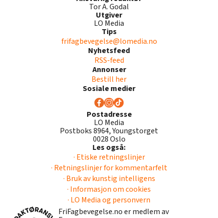
Tor A. Godal
Utgiver
LO Media
Tips
frifagbevegelse@lomedia.no
Nyhetsfeed
RSS-feed
Annonser
Bestill her
Sosiale medier
Postadresse
LO Media
Postboks 8964, Youngstorget
0028 Oslo
Les også:
· Etiske retningslinjer
· Retningslinjer for kommentarfelt
· Bruk av kunstig intelligens
· Informasjon om cookies
· LO Media og personvern
FriFagbevegelse.no er medlem av