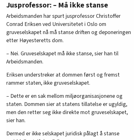
Jusprofessor: – Må ikke stanse
gikk til sak mot staten, blant annet med
henvisning til EUs vanndirektiv.
Arbeidsmanden har spurt jusprofessor Christoffer
Staten
vant i tingretten
, men
tapte i
Conrad Eriksen ved Universitetet i Oslo om
lagmannsretten
– og
anket til Høyesterett
.
gruveselskapet nå må stanse driften og deponeringen
etter Høyesteretts dom.
Høyesterett slo fast 17. juni 2026 at
tillatelsen til deponi er ugyldig
.
– Nei. Gruveselskapet må ikke stanse, sier han til
Miljøorganisasjonene mener deponering i
Arbeidsmanden.
fjorden nå må stanse umiddelbart.
Eriksen understreker at dommen først og fremst
Regjeringsadvokaten mener dommen ikke
rammer staten, ikke gruveselskapet.
betyr automatisk stans, fordi den retter seg
mot staten – ikke selskapet.
– Dette er en sak mellom miljøorganisasjonene og
Nordic Mining fortsetter derfor driften, og
staten. Dommen sier at statens tillatelse er ugyldig,
sier de har gyldige tillatelser fram til staten
men den retter seg ikke direkte mot gruveselskapet,
eventuelt trekker dem tilbake.
sier han.
Staten må gjøre en ny vurdering av saken.
Dermed er ikke selskapet juridisk pålagt å stanse
Kilde: FriFagbevegelse