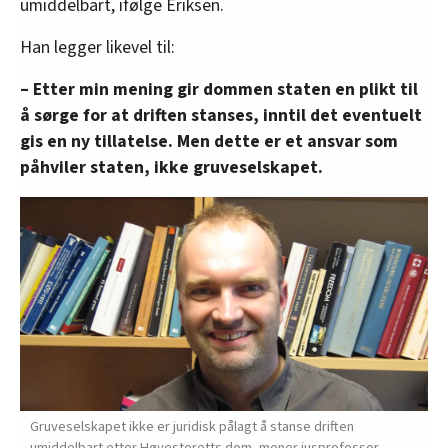
umiddelbart, ifølge Eriksen.
Han legger likevel til:
– Etter min mening gir dommen staten en plikt til
å sørge for at driften stanses, inntil det eventuelt
gis en ny tillatelse. Men dette er et ansvar som
påhviler staten, ikke gruveselskapet.
Gruveselskapet ikke er juridisk pålagt å stanse driften
umiddelbart etter Høyesteretts dom, mener jusprofessor