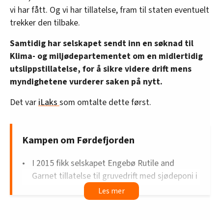
vi har fått. Og vi har tillatelse, fram til staten eventuelt
trekker den tilbake.
Samtidig har selskapet sendt inn en søknad til
Klima- og miljødepartementet om en midlertidig
utslippstillatelse, for å sikre videre drift mens
myndighetene vurderer saken på nytt.
Det var
iLaks
som omtalte dette først.
Kampen om Førdefjorden
I 2015 fikk selskapet Engebø Rutile and
Garnet tillatelse til gruvedrift med sjødeponi i
Førdefjorden etter forurensningsloven.
Driftskonsesjon kom i 2020.
Naturvernforbundet og Natur og Ungdom