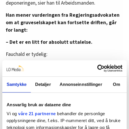
deponeringen, sier han til Arbeidsmanden.
Han mener vurderingen fra Regjeringsadvokaten
om at gruveselskapet kan fortsette driften, går
for langt:
– Det er en litt for absolutt uttalelse.
Fauchald er tydelig:
– Gruveselskapet må så snart det er operasjonelt
mulig, slutte med deponeringen.
Samtykke
Detaljer
Annonseinnstillinger
Om
Han peker likevel på at Høyesterett åpner for at staten
kan behandle spørsmålet på nytt.
– Så det er ikke sikkert at stansen i deponering blir så
Ansvarlig bruk av dataene dine
lang.
Vi og
våre 21 partnerne
behandler de personlige
opplysningene dine, f.eks. IP-nummeret ditt, ved å bruke
Fauchald understreker:
teknologi som informasjonskapsler for å lagre og få