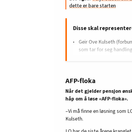
dette er bare starten
Disse skal representer
Geir Ove Kulseth (forbun
som tar for seg handli
Morten Bildøy (nestleder
Bjørn Fornes (forhandli
Monica Derbakk (leder, ut
AFP-floka
redaksjonskomiteen som 
Når det gjelder pensjon øns
Odd Helge Reppe (hoved
håp om å løse «AFP-floka».
Therese Brekke Lekven (l
en av fire sekretærer p
–Vi må finne en løsning som LO
Eystein Garberg (leder E
Kulseth.
Øivind Wallentinsen (le
LO har de siste årene kranglet