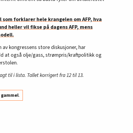
eismontørenes Fagforening)
istrikt Østfold (og klubben til Oneco
l som forklarer hele krangelen om AFP, hva
nd heller vil fikse på dagens AFP, mens
r i distrikt Nordland (og leder i
odell.
land og klubben til Bodø Energi)
 distrikt Trøndelag, leder for klubben til
en av kongressens store diskusjoner, har
d at også olje/gass, strømpris/kraftpolitikk og
Infratek, styremedlem Elektrisitetsverkets
erstolen.
t til i lista. Tallet korrigert fra 12 til 13.
så i forbundsstyret og innehar også andre
er politiske verv.)
år gammel
.
r Tonje Fagerbekk Haranes være delegat på
g hun vil delta på EL og ITs
n er klubbleder i selskapet Elektro Team.