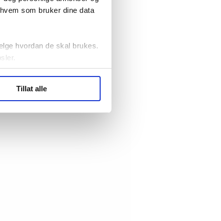
r hvem som bruker dine data
elge hvordan de skal brukes.
sler.
ler (cookies) for å lære
Tillat alle
ide statistikk.
artnere innenfor analyse og