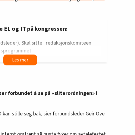
e EL og IT på kongressen:
dsleder). Skal sitte i redaksjonskomiteen
ngsprogrammet.
). Sitter i valgkomiteen.
ngsleder)
viklingsavdelingen). Sitter i
tar for seg vedtekter.
ker forbundet å se på «sliterordningen» i
kasserer)
eder i Everkenes fagforening Vestland). Er
å LO-kongressen.
 kan stille seg bak, sier forbundsleder Geir Ove
lektroarbeidernes forening i Trøndelag)
der Rogaland Elektromontørforening)
 internt omtrent så busta fyker om avtalefestet