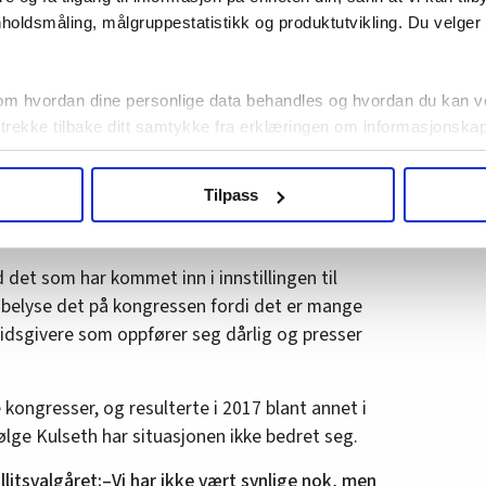
holdsmåling, målgruppestatistikk og produktutvikling. Du velge
et at
de er enige i at det er en god idé
.
om hvordan dine personlige data behandles og hvordan du kan v
ress
 trekke tilbake ditt samtykke fra erklæringen om informasjonskap
d for tillitsvalgte» handler det om hvordan
agbevegelse.no, hk-nytt.no og fontene.no bruker informasjonskaps
 tillitsvalgte.
Tilpass
ukt slik at vi tilby relevant innhold, tilpassede annonser og utarbe
itsvalgte
m hvordan du bruker nettstedet med LO Medias egne samarbeidsp
 i oversikten lengre ned på denne siden.
 det som har kommet inn i innstillingen til
belyse det på kongressen fordi det er mange
eidsgivere som oppfører seg dårlig og presser
 kongresser, og resulterte i 2017 blant annet i
følge Kulseth har situasjonen ikke bedret seg.
llitsvalgåret:–Vi har ikke vært synlige nok, men