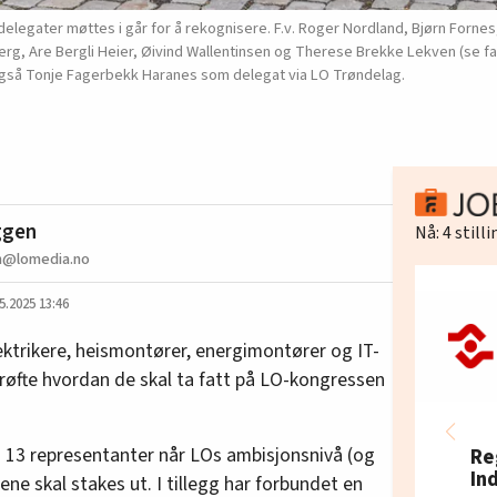
 delegater møttes i går for å rekognisere. F.v. Roger Nordland, Bjørn Forn
rg, Are Bergli Heier, Øivind Wallentinsen og Therese Brekke Lekven (se fak
r også Tonje Fagerbekk Haranes som delegat via LO Trøndelag.
ggen
Nå:
4
still
n@lomedia.no
5.2025 13:46
lektrikere, heismontører, energimontører og IT-
drøfte hvordan de skal ta fatt på LO-kongressen
d 13 representanter når LOs ambisjonsnivå (og
Re
In
rene skal stakes ut. I tillegg har forbundet en