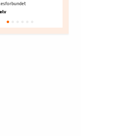
lesforbundet
Fellesforbundet avdeling
elv
10
Oslo