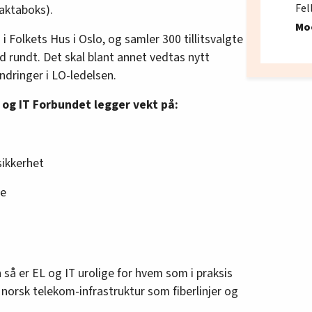
Fel
faktaboks).
Mo
i Folkets Hus i Oslo, og samler 300 tillitsvalgte
nd rundt. Det skal blant annet vedtas nytt
dringer i LO-ledelsen.
og IT Forbundet legger vekt på:
ikkerhet
te
så er EL og IT urolige for hvem som i praksis
norsk telekom-infrastruktur som fiberlinjer og