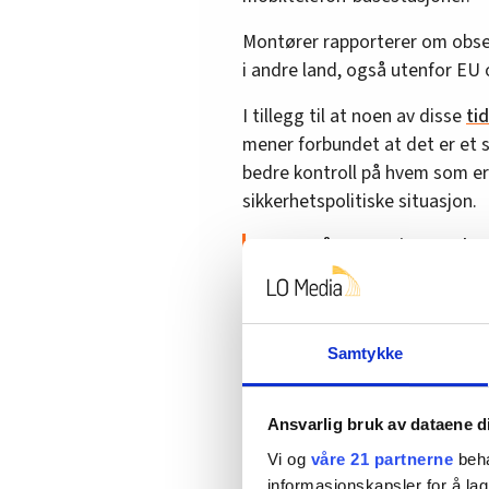
Montører rapporterer om obse
i andre land, også utenfor EU
I tillegg til at noen av disse
ti
mener forbundet at det er et 
bedre kontroll på hvem som er
sikkerhetspolitiske situasjon.
Les også:
«Utro tjenere» kan
–Vi får meldinger om at det er
ekom-nettet som er der, og vi
som jobber i ekom-nettet. Vår
Samtykke
norsk fagbrev, forklarer forbu
Elektriker er et beskyttet f
Ansvarlig bruk av dataene d
lovlig. Det samme har telek
Vi og
våre 21 partnerne
beha
faget i en årrekke.
informasjonskapsler for å lag