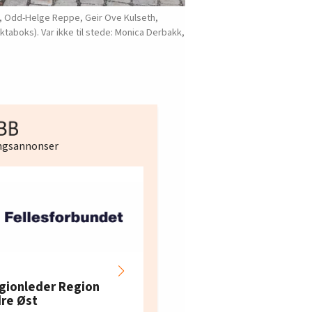
es, Odd-Helge Reppe, Geir Ove Kulseth,
taboks). Var ikke til stede: Monica Derbakk,
ingsannonser
Hotell- og
restaurantarbeidern
gionleder Region
e i Oslo og Akershus
dre Øst
søker ny kontorlede