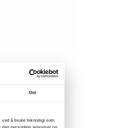
Om
, ved å bruke teknologi som
lby deg personlige annonser og