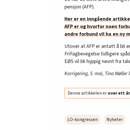
Markus Hansen (leder H
pensjon (AFP).
Are Bergli Heier (leder d
Her er en inngående artikke
Networks))
AFP er og hvorfor noen forbu
Roger Nordland (nestlede
andre forbund vil ha en ny m
Energiforeningen i Nord
May-Iren Arnøy (nestleder
Utover at AFP er antatt å bli 
Telenor Kundeservice)
FriFagbevegelse tidligere spåd
Tina Møller (klubbleder 
EØS vil bli hyppig nevnt fra tal
Fagforening)
Korrigering, 5. mai, Tina Møller lag
(Flere av de over sitter og
fagforeningsrelaterte og/ell
Denne artikkelen er
over ett 
I tillegg skal elektrike
vegne av LO Trøndelag, o
delegasjonssamlinger. Hu
LO-kongressen
Nyheter