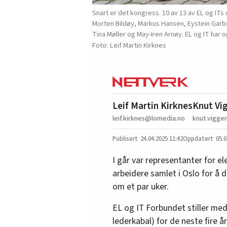
Snart er det kongress. 10 av 13 av EL og ITs
Morten Bildøy, Markus Hansen, Eystein Garbe
Tina Møller og May-Iren Arnøy. EL og IT ha
Leif Martin Kirknes
Leif Martin Kirknes
Knut Vi
leif.kirknes@lomedia.no
knut.vigge
24.04.2025
11:42
05.0
I går var representanter for e
arbeidere samlet i Oslo for å 
om et par uker.
EL og IT Forbundet stiller me
lederkabal) for de neste fire å