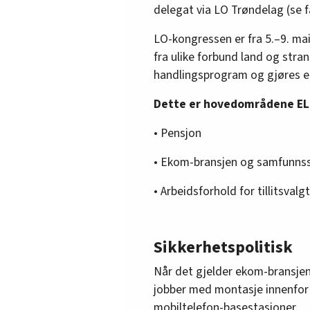
delegat via LO Trøndelag (se 
LO-kongressen er fra 5.–9. mai 
fra ulike forbund land og stra
handlingsprogram og gjøres en
Dette er hovedområdene EL 
• Pensjon
• Ekom-bransjen og samfunnss
• Arbeidsforhold for tillitsvalg
Sikkerhetspolitisk
Når det gjelder ekom-bransjen 
jobber med montasje innenfor 
mobiltelefon-basestasjoner.