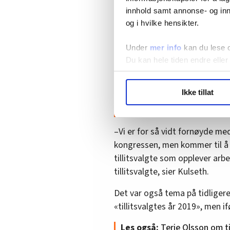
innhold samt annonse- og inn
I fjor høst vedtok LO i Innland
og i hvilke hensikter.
Under
mer info
kan du lese 
Tillitsvalgte under p
Du kan hele tiden endre eller
Når det gjelder «arbeidsforhol
LO Medias publikasjoner frif
enkelte arbeidsgivere behandler
Ikke tillat
hvordan våre nettsider blir br
Les også:
Tøffe tider for till
Vi deler bare informasjon o
annonsering. Disse er angitt
–Vi er for så vidt fornøyde med
kongressen, men kommer til å 
tillitsvalgte som opplever arb
tillitsvalgte, sier Kulseth.
Det var også tema på tidligere
«tillitsvalgtes år 2019», men i
Les også:
Terje Olsson om ti