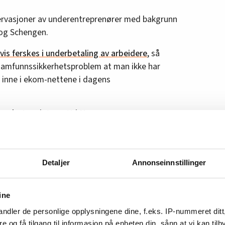
rvasjoner av underentreprenører med bakgrunn
 og Schengen.
dvis ferskes i underbetaling av arbeidere
, så
samfunnssikkerhetsproblem at man ikke har
 inne i ekom-nettene i dagens
 sabotere internett i Norge
 folk som ikke burde har vært ute og jobbet i
 må stramme opp så vi har kontroll på hvem
t svar på det er at man må ha for eksempel
Detaljer
Annonseinnstillinger
ndsleder Geir Ove Kulseth.
ag, der en må ha fagbrev for å praktisere
ine
om-miljøene i EL og IT ønsket for telekom-
ndler de personlige opplysningene dine, f.eks. IP-nummeret ditt
re og få tilgang til informasjon på enheten din, sånn at vi kan ti