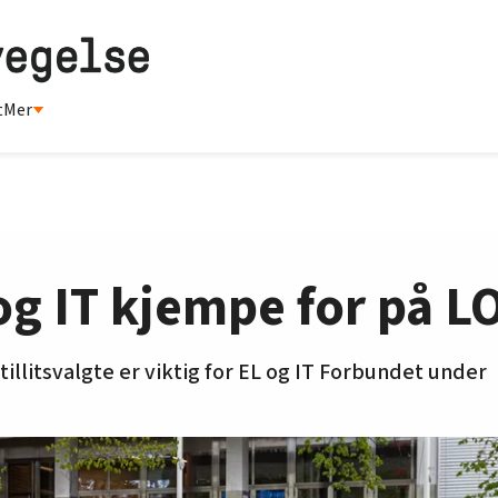
t
Mer
 og IT kjempe for på 
illitsvalgte er viktig for EL og IT Forbundet under