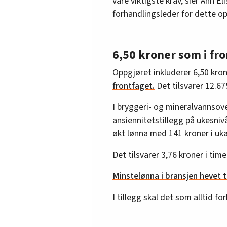
våre viktigste krav, sier Ann 
forhandlingsleder for dette o
6,50 kroner som i fr
Oppgjøret inkluderer 6,50 kron
frontfaget.
Det tilsvarer 12.675
I bryggeri- og mineralvanns
ansiennitetstillegg på ukesniv
økt lønna med 141 kroner i uka
Det tilsvarer 3,76 kroner i time
Minstelønna i bransjen hevet ti
I tillegg skal det som alltid fo