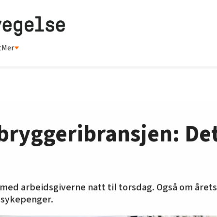
t
Mer
i bryggeribransjen: De
med arbeidsgiverne natt til torsdag. Også om året
 sykepenger.