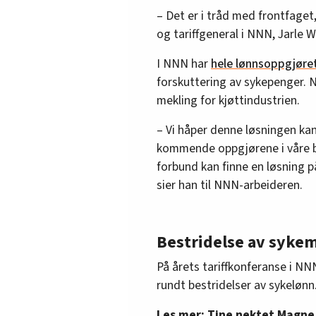
– Det er i tråd med frontfaget
og tariffgeneral i NNN, Jarle 
I NNN har
hele lønnsoppgjøret 
forskuttering av sykepenger. N
mekling for kjøttindustrien.
– Vi håper denne løsningen ka
kommende oppgjørene i våre br
forbund kan finne en løsning på
sier han til NNN-arbeideren.
Bestridelse av syke
På årets tariffkonferanse i NNN
rundt bestridelser av sykelønn
Les mer:
Tine nektet Magne