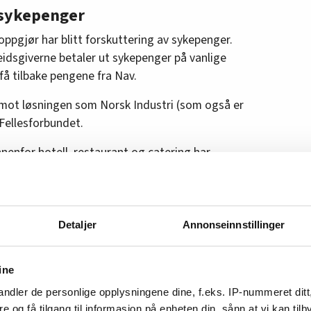
 sykepenger
oppgjør har blitt forskuttering av sykepenger.
eidsgiverne betaler ut sykepenger på vanlige
få tilbake pengene fra Nav.
imot løsningen som Norsk Industri (som også er
ellesforbundet.
enfor hotell, restaurant og catering har
rbeiderne organisert i Norsk
eik for samme krav.
Detaljer
Annonseinnstillinger
en 23.000 kan havne i streik
ine
som forventet streik også i bryggeribransjen.
 denne ordningen i denne bransjen, så
har
ndler de personlige opplysningene dine, f.eks. IP-nummeret ditt
re og få tilgang til informasjon på enheten din, sånn at vi kan ti