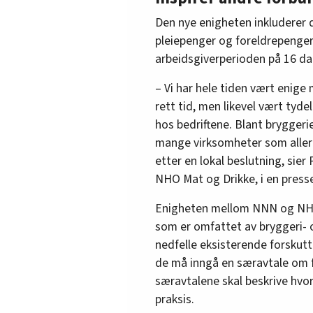
Bedrifter som ikke forskutte
inngå særavtale innen 1. ap
Den nye enigheten inkluderer 
pleiepenger og foreldrepenger 
Særavtalen skal beskrive h
arbeidsgiverperioden på 16 da
praksis, herunder rutiner 
forskutteres i fire månede
– Vi har hele tiden vært enig
rett tid, men likevel vært tyde
Bedriftene har ikke adgang 
hos bedriftene. Blant bryggeri
bedriften, hva gjelder fors
mange virksomheter som allere
foreldrepenger.
etter en lokal beslutning, sie
NHO Mat og Drikke, i en press
Les mer i
Riksmeklerens møtebok
Enigheten mellom NNN og NHO 
som er omfattet av bryggeri-
nedfelle eksisterende forskutt
de må inngå en særavtale om fo
særavtalene skal beskrive hvo
praksis.