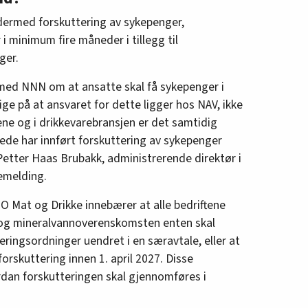
rer som nevnt ovenfor, er forpliktet til å
ril 2027.
dermed forskuttering av sykepenger,
i minimum fire måneder i tillegg til
vordan forskutteringen skal gjennomføres i
ger.
og omfang. Som et minimum skal det
r utover arbeidsgiverperioden.
e med NNN om at ansatte skal få sykepenger i
lige på at ansvaret for dette ligger hos NAV, ikke
til å forskjellsbehandle arbeidstakere i
ene og i drikkevarebransjen er det samtidig
kuttering av sykepenger, pleiepenger og
de har innført forskuttering av sykepenger
r Petter Haas Brubakk, administrerende direktør i
emelding.
Mat og Drikke innebærer at alle bedriftene
 og mineralvannoverenskomsten enten skal
eringsordninger uendret i en særavtale, eller at
rskuttering innen 1. april 2027. Disse
rdan forskutteringen skal gjennomføres i