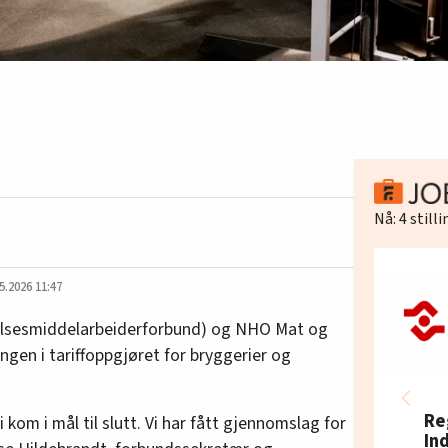
Nå:
4
still
5.2026 11:47
lsesmiddelarbeiderforbund) og NHO Mat og
lingen i tariffoppgjøret for bryggerier og
Re
 kom i mål til slutt. Vi har fått gjennomslag for
In