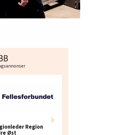
ingsannonser
Hotell- og
restaurantarbeidern
gionleder Region
e i Oslo og Akershus
dre Øst