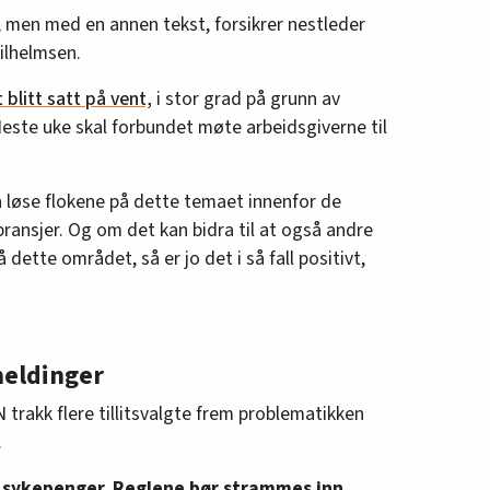
, men med en annen tekst, forsikrer nestleder
Wilhelmsen.
blitt satt på vent,
i stor grad på grunn av
este uke skal forbundet møte arbeidsgiverne til
n løse flokene på dette temaet innenfor de
ansjer. Og om det kan bidra til at også andre
 dette området, så er jo det i så fall positivt,
meldinger
 trakk flere tillitsvalgte frem problematikken
.
 sykepenger. Reglene bør strammes inn,