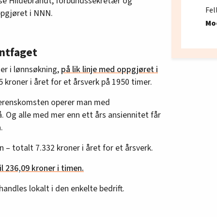
Elise Hildebrandt, forbundssekretær og
Fel
ppgjøret i NNN.
Mo
ontfaget
er i lønnsøkning,
på lik linje med oppgjøret i
 kroner i året for et årsverk på 1950 timer.
overenskomsten operer man med
å. Og alle med mer enn ett års ansiennitet får
.
n – totalt 7.332 kroner i året for et årsverk.
l 236,09 kroner i timen.
rhandles lokalt i den enkelte bedrift.