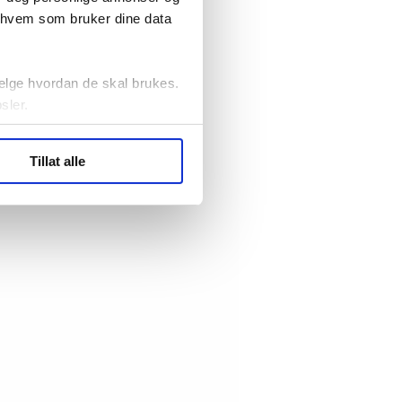
r hvem som bruker dine data
elge hvordan de skal brukes.
sler.
ler (cookies) for å lære
Tillat alle
ide statistikk.
artnere innenfor analyse og