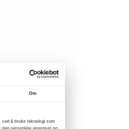
Om
, ved å bruke teknologi som
lby deg personlige annonser og