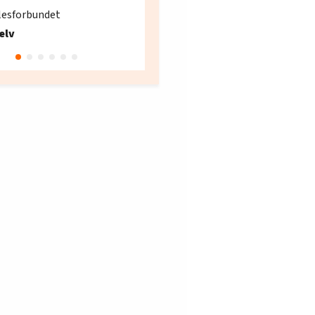
søker ny kontorlede
lesforbundet
Fellesforbundet avdeling
elv
10
Oslo