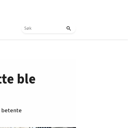
tte ble
s betente