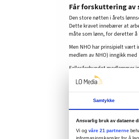
Får forskuttering av
Den store nøtten i årets lønns
Dette kravet innebærer at arb
måte som lønn, for deretter å 
Men NHO har prinsipielt vært 
medlem av NHO) inngikk med F
Fellesforbundet medlemmer inn
streiket i snart fire uker.
Tidligere i uka gikk renholdsa
Arbeidsmandsforbund
ut i str
Samtykke
Les også:
Ni nye brudd: Nest
Ansvarlig bruk av dataene d
Nettopp derfor var det mange 
Til tross for at de fleste har
Vi og
våre 21 partnerne
beha
informasjonskapsler for å lag