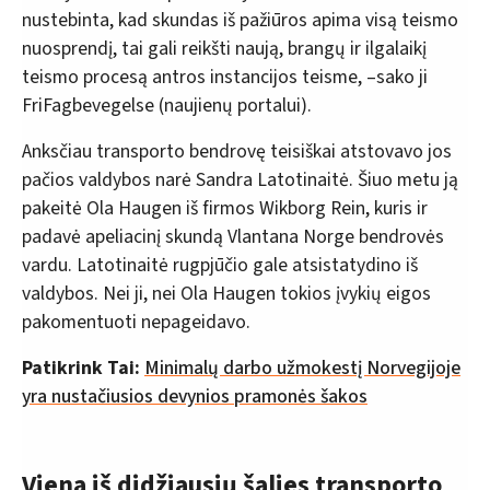
nustebinta, kad skundas iš pažiūros apima visą teismo
nuosprendį, tai gali reikšti naują, brangų ir ilgalaikį
teismo procesą antros instancijos teisme, –sako ji
FriFagbevegelse (naujienų portalui).
Anksčiau transporto bendrovę teisiškai atstovavo jos
pačios valdybos narė Sandra Latotinaitė. Šiuo metu ją
pakeitė Ola Haugen iš firmos Wikborg Rein, kuris ir
padavė apeliacinį skundą Vlantana Norge bendrovės
vardu. Latotinaitė rugpjūčio gale atsistatydino iš
valdybos. Nei ji, nei Ola Haugen tokios įvykių eigos
pakomentuoti nepageidavo.
Patikrink Tai:
Minimalų darbo užmokestį Norvegijoje
yra nustačiusios devynios pramonės šakos
Viena iš didžiausių šalies transporto