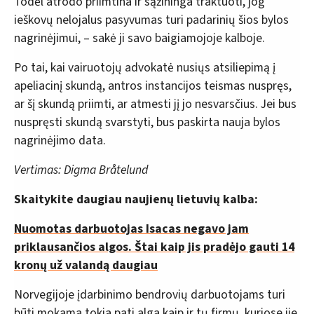
Todėl atrodo priimtina ir sąžininga traktuoti, jog
ieškovų nelojalus pasyvumas turi padarinių šios bylos
nagrinėjimui, – sakė ji savo baigiamojoje kalboje.
Po tai, kai vairuotojų advokatė nusiųs atsiliepimą į
apeliacinį skundą, antros instancijos teismas nuspręs,
ar šį skundą priimti, ar atmesti jį jo nesvarsčius. Jei bus
nuspręsti skundą svarstyti, bus paskirta nauja bylos
nagrinėjimo data.
Vertimas:
Digma Bråtelund
Skaitykite daugiau naujienų lietuvių kalba:
Nuomotas darbuotojas Isacas negavo jam
priklausančios algos. Štai kaip jis pradėjo gauti 14
kronų už valandą daugiau
Norvegijoje įdarbinimo bendrovių darbuotojams turi
būti mokama tokia pati alga kaip ir tų firmų, kuriose jie