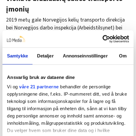
įmonių
2019 metų gale Norvegijos kelių transporto direkcija
bei Norvegijos darbo inspekcija (Arbeidstilsynet) bei
kitos kontrolės tarnybos parašė policijai pareiškimą dėl
Vlantana Norge. Tai lėmė tais pačiais metais atlikto
patikrinimo rezultatai. Tuo metu tai buvo vienas iš
Samtykke
Detaljer
Annonseinnstillinger
Om
Norvegijos didžiausių krovinių vežėjų, pas kurį dirbo
apie 250 darbuotojų ir kurio apyvarta buvo 280 milijonų
kronų. Tarp bendrovės klientų buvo garsi žuvies
Ansvarlig bruk av dataene dine
perdirbimo įmonė Mowi ir logistikos bendrovės
Vi og
våre 21 partnerne
behandler de personlige
Postnord, Asko ir Schenker.
opplysningene dine, f.eks. IP-nummeret ditt, ved å bruke
teknologi som informasjonskapsler for å lagre og få
Aktualu:
Užsienio vairuotojai, kurie vykdo kabotažą
tilgang til informasjon på enheten din, sånn at vi kan tilby
Norvegijoje turi gauti „norvegišką“ algą, bet
deg personlige annonser og innhold samt annonse- og
dažniausiai to nežino
innholdsmåling, målgruppestatistikk og produktutvikling.
Du velger hvem som bruker dine data og i hvilke