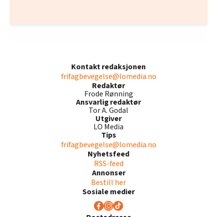
Kontakt redaksjonen
frifagbevegelse@lomedia.no
Redaktør
Frode Rønning
Ansvarlig redaktør
Tor A. Godal
Utgiver
LO Media
Tips
frifagbevegelse@lomedia.no
Nyhetsfeed
RSS-feed
Annonser
Bestill her
Sosiale medier