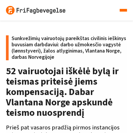
Sunkvežimių vairuotojų pareikštas civilinis ieškinys
buvusiam darbdaviui: darbo užmokesčio vagystė
(lønnstyveri), žalos atlyginimas, Vlantana Norge,
darbas Norvegijoje
52 vairuotojai iškėlė bylą ir
teismas priteisė jiems
kompensaciją. Dabar
Vlantana Norge apskundė
teismo nuosprendį
Prieš pat vasaros pradžią pirmos instancijos