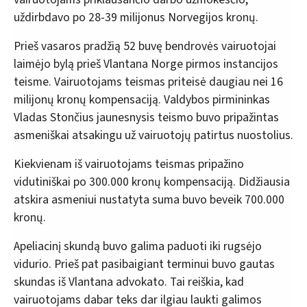
uždirbdavo po 28-39 milijonus Norvegijos kronų.
Prieš vasaros pradžią 52 buvę bendrovės vairuotojai
laimėjo bylą prieš Vlantana Norge pirmos instancijos
teisme. Vairuotojams teismas priteisė daugiau nei 16
milijonų kronų kompensaciją. Valdybos pirmininkas
Vladas Stončius jaunesnysis teismo buvo pripažintas
asmeniškai atsakingu už vairuotojų patirtus nuostolius.
Kiekvienam iš vairuotojams teismas pripažino
vidutiniškai po 300.000 kronų kompensaciją. Didžiausia
atskira asmeniui nustatyta suma buvo beveik 700.000
kronų.
Apeliacinį skundą buvo galima paduoti iki rugsėjo
vidurio. Prieš pat pasibaigiant terminui buvo gautas
skundas iš Vlantana advokato. Tai reiškia, kad
vairuotojams dabar teks dar ilgiau laukti galimos