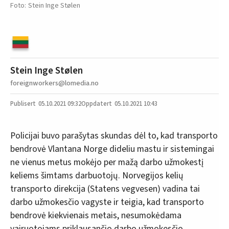
Stein Inge Stølen
Stein Inge Stølen
foreignworkers@lomedia.no
05.10.2021
09:32
05.10.2021 10:43
Policijai buvo parašytas skundas dėl to, kad transporto
bendrovė Vlantana Norge dideliu mastu ir sistemingai
ne vienus metus mokėjo per mažą darbo užmokestį
keliems šimtams darbuotojų. Norvegijos kelių
transporto direkcija (Statens vegvesen) vadina tai
darbo užmokesčio vagyste ir teigia, kad transporto
bendrovė kiekvienais metais, nesumokėdama
vairuotojams priklausančio darbo užmokesčio,