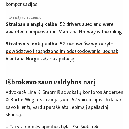
kompensacijos.
lønnstyveri litauisk
Straipsnis anglų kalba:
52 drivers sued and were
awarded compensation. Vlantana Norway is the ruling
Straipsnis lenkų kalba:
52 kierowców wytoczyło
powództwo i zasądzono im odszkodowanie. Jednak
Vlantana Norge składa apelację
Išbrokavo savo valdybos narį
Advokatė Lina K. Smorr iš advokatų kontoros Andersen
& Bache-Wiig atstovauja šiuos 52 vairuotojus. Ji dabar
savo klientų vardu parašė atsiliepimą į apeliacinį
skundą.
– Tai yra didelės apimties byla. Esu šiek tiek