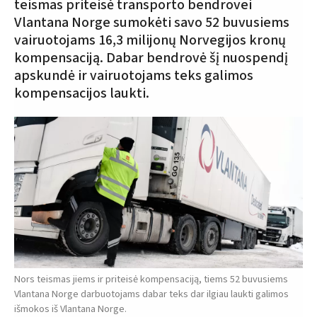
teismas priteisė transporto bendrovei
Vlantana Norge sumokėti savo 52 buvusiems
vairuotojams 16,3 milijonų Norvegijos kronų
kompensaciją. Dabar bendrovė šį nuospendį
apskundė ir vairuotojams teks galimos
kompensacijos laukti.
Nors teismas jiems ir priteisė kompensaciją, tiems 52 buvusiems
Vlantana Norge darbuotojams dabar teks dar ilgiau laukti galimos
išmokos iš Vlantana Norge.