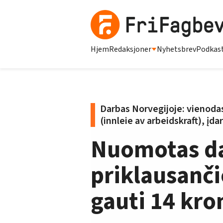
Hjem
Redaksjoner
Nyhetsbrev
Podkas
Darbas Norvegijoje: vienoda
(innleie av arbeidskraft), į
Nuomotas da
priklausančio
gauti 14 kro