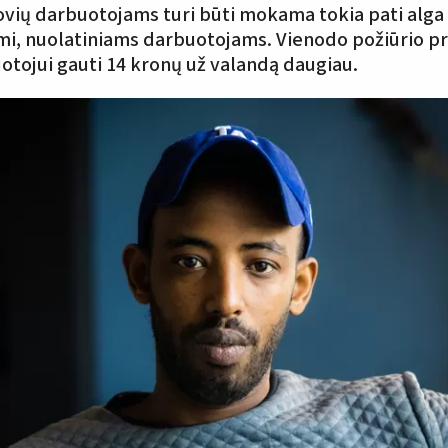
vių darbuotojams turi būti mokama tokia pati alga k
ami, nuolatiniams darbuotojams. Vienodo požiūrio pr
otojui gauti 14 kronų už valandą daugiau.