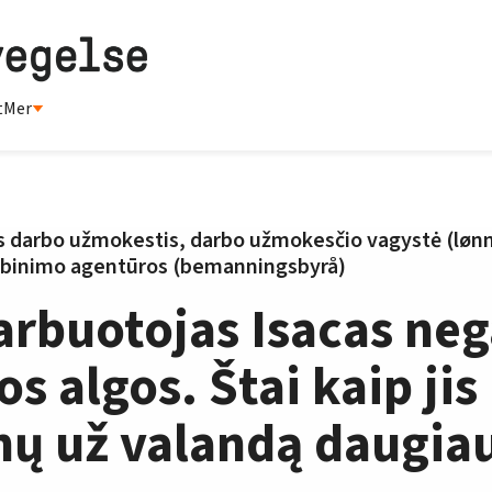
t
Mer
s darbo užmokestis, darbo užmokesčio vagystė (løn
darbinimo agentūros (bemanningsbyrå)
rbuotojas Isacas ne
s algos. Štai kaip jis
nų už valandą daugia