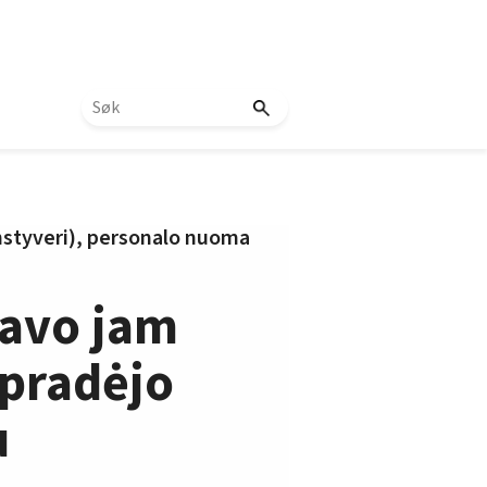
nstyveri), personalo nuoma
gavo jam
 pradėjo
u