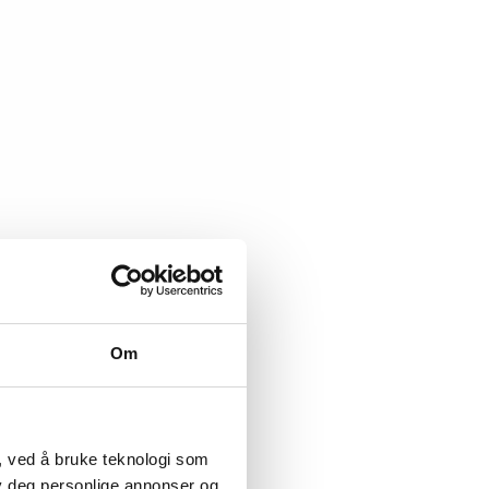
Om
, ved å bruke teknologi som
lby deg personlige annonser og