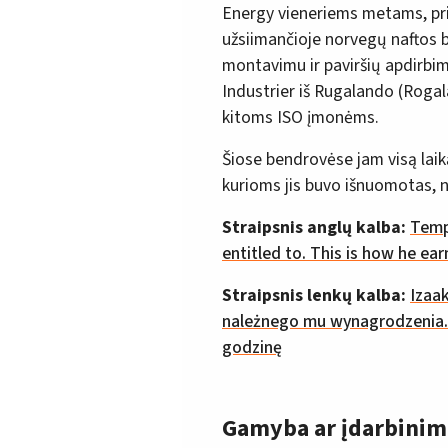
Energy vieneriems metams, pri
užsiimančioje norvegų naftos b
montavimu ir paviršių apdirbim
Industrier iš Rugalando (Roga
kitoms ISO įmonėms.
Šiose bendrovėse jam visą lai
kurioms jis buvo išnuomotas, 
Straipsnis anglų kalba:
Temp
entitled to. This is how he ea
Straipsnis lenkų kalba:
Izaa
należnego mu wynagrodzenia. 
godzinę
Gamyba ar įdarbinim