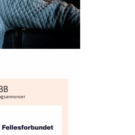
.
ingsannonser