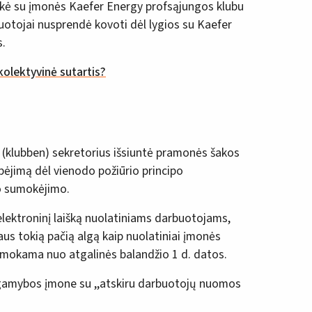
kė su įmonės Kaefer Energy profsąjungos klubu
uotojai nusprendė kovoti dėl lygios su Kaefer
s.
kolektyvinė sutartis?
o (klubben) sekretorius išsiuntė pramonės šakos
ėjimą dėl vienodo požiūrio principo
o sumokėjimo.
lektroninį laišką nuolatiniams darbuotojams,
us tokią pačią algą kaip nuolatiniai įmonės
 mokama nuo atgalinės balandžio 1 d. datos.
 gamybos įmone su ,,atskiru darbuotojų nuomos