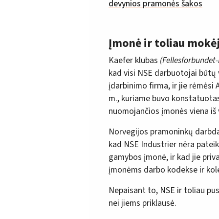
devynios pramonės šakos
Įmonė ir toliau mokė
Kaefer klubas
(Fellesforbundet
kad visi NSE darbuotojai būtų 
įdarbinimo firma, ir jie rėmės
m., kuriame buvo konstatuotas
nuomojančios įmonės viena iš 
Norvegijos pramoninkų darbdavi
kad NSE Industrier nėra pateik
gamybos įmonė, ir kad jie priva
įmonėms darbo kodekse ir kole
Nepaisant to, NSE ir toliau 
nei jiems priklausė.