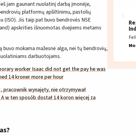
eš jam gaunant nuolatinį darbą įmonėje,
endrovių platformų apšiltinimu, pastolių
u (ISO). Jis taip pat buvo bendrovės NSE
Re
land) apskrities išnuomotas dvejiems metams
In
Fel
Mo
ką buvo mokama mažesnė alga, nei tų bendrovių,
nuolatiniams darbuotojams.
orary worker Isaac did not get the pay he was
rned 14 kroner more per hour
k, pracownik wynajęty, nie otrzymywał
A w ten sposób dostał 14 koron więcej za
as?