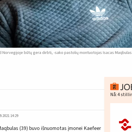
orvegijoje būtų gera dirbti, -sako pastolių montuotojas Isacas Maqbulas
Nå:
4
still
9.2021 14:29
Maqbulas (39) buvo išnuomotas įmonei Kaefeer