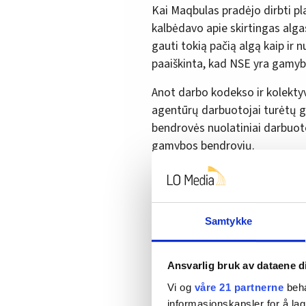
Kai Maqbulas pradėjo dirbti pl
kalbėdavo apie skirtingas alga
gauti tokią pačią algą kaip ir 
paaiškinta, kad NSE yra gamy
Anot darbo kodekso ir kolektyv
agentūrų darbuotojai turėtų ga
bendrovės nuolatiniai darbuotoj
gamybos bendrovių.
– Aš jaučiau neteisybę, kai dir
atlyginimą,- pripažįsta Maqbu
finansiniai rezultatai buvo lab
Samtykke
Nuomotiems darbuotoj
Ansvarlig bruk av dataene d
Tiek Norvegijos darbo kodekse,
Vi og
våre 21 partnerne
beha
informasjonskapsler for å lag