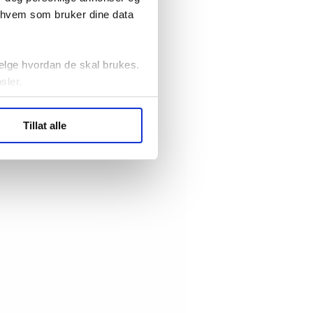
r hvem som bruker dine data
elge hvordan de skal brukes.
sler.
ler (cookies) for å lære
Tillat alle
ide statistikk.
artnere innenfor analyse og