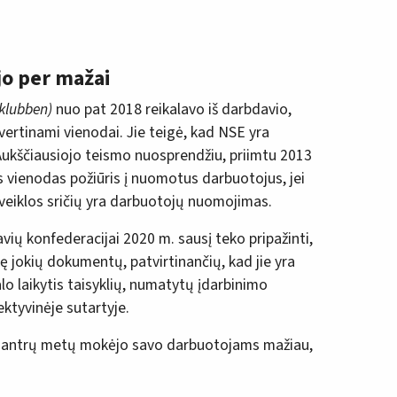
jo per mažai
-klubben)
nuo pat 2018 reikalavo iš darbdavio,
vertinami vienodai. Jie teigė, kad NSE yra
i Aukščiausiojo teismo nuosprendžiu, priimtu 2013
 vienodas požiūris į nuomotus darbuotojus, jei
veiklos sričių yra darbuotojų nuomojimas.
ų konfederacijai 2020 m. sausį teko pripažinti,
ę jokių dokumentų, patvirtinančių, kad jie yra
lo laikytis taisyklių, numatytų įdarbinimo
ktyvinėje sutartyje.
pusantrų metų mokėjo savo darbuotojams mažiau,