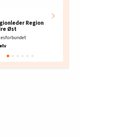
Hotell- og
restaurantarbeidern
gionleder Region
e i Oslo og Akershus
dre Øst
søker ny kontorlede
lesforbundet
Fellesforbundet avdeling
elv
10
Oslo