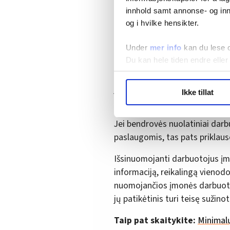
konfederacijos ir Norvegijos p
innhold samt annonse- og inn
kad vienodo požiūrio principas
og i hvilke hensikter.
bendrovių, nuomojančių darbu
Jei esate nuomojamas darbuoto
Under
mer info
kan du lese 
Du kan hele tiden endre eller
blogesnės sąlygos, tokios kaip 
poilsis, naktinis darbas, atosto
LO Medias publikasjoner frif
juos, alga ir išlaidų padengimas
Ikke tillat
hvordan våre nettsider blir br
nuolatiniams darbuotojams.
Vi deler bare informasjon o
annonsering. Disse er angitt
Jei bendrovės nuolatiniai darb
paslaugomis, tas pats priklauso
Išsinuomojanti darbuotojus įmo
informaciją, reikalingą vienodo 
nuomojančios įmonės darbuotoj
jų patikėtinis turi teisę sužinot
Taip pat skaitykite:
Minimalų