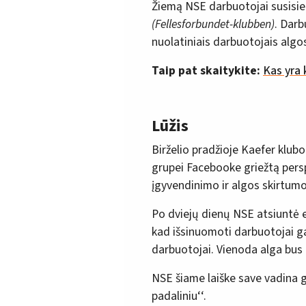
Žiemą NSE darbuotojai susisie
(Fellesforbundet-klubben)
. Darb
nuolatiniais darbuotojais algo
Taip pat skaitykite:
Kas yra 
Lūžis
Birželio pradžioje Kaefer klub
grupei Facebooke griežtą persp
įgyvendinimo ir algos skirtum
Po dviejų dienų NSE atsiuntė e
kad išsinuomoti darbuotojai ga
darbuotojai. Vienoda alga bus
NSE šiame laiške save vadina
padaliniu‘‘.