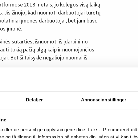
atformose 2018 metais, jo kolegos visą laiką
s. Jis žinojo, kad nuomoti darbuotojai turėtų
nuolatiniai įmonės darbuotojai, bet jam buvo
bos įmonė.
inės sutarties, išnuomoti iš įdarbinimo
uti tokią pačią algą kaip ir nuomojančios
ai. Bet ši taisyklė negaliojo nuomai iš
bdavau lygiai tą patį darbą už mažesnį
las. Tuo pat metu NSE Industrier bendrovės
ai geri. Įmonė gaudavo dešimtis milijonų pelno.
Detaljer
Annonseinnstillinger
ams galioja tos pačios sąlygos
ine
 tiek sutartyje tarp profesinių sąjungų
ndler de personlige opplysningene dine, f.eks. IP-nummeret ditt
re og få tilgang til informasjon på enheten din, sånn at vi kan ti