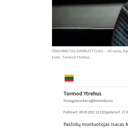
IŠNUOMOTAS DARBUOTOJAS: – Aš noriu, kad N
Tormod Ytrehus
Tormod Ytrehus
foreignworkers@lomedia.no
09.09.2021
12:12
27.0
Pastolių montuotojas Isacas 