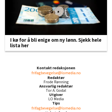
I kø for å bli enige om ny lønn. Sjekk hele
lista her
Kontakt redaksjonen
frifagbevegelse@lomedia.no
Redaktør
Frode Rønning
Ansvarlig redaktør
Tor A. Godal
Utgiver
LO Media
Tips
frifagbevegelse@lomedia.no