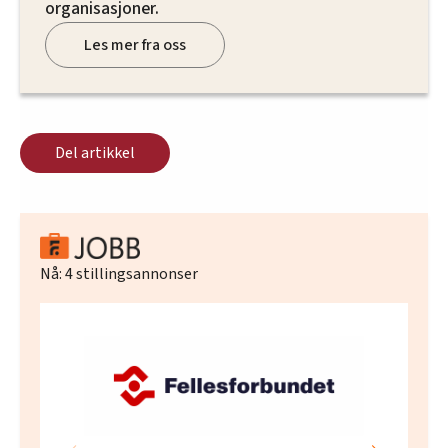
organisasjoner.
Les mer fra oss
Del artikkel
Nå:
4
stillingsannonser