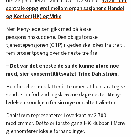
utslag på utbetalt lønn utover hva som er
avtalt i det
sentrale oppgjøret mellom organisasjonene Handel
og Kontor (HK) og Virke
.
Men Meny-ledelsen gikk med på å øke
pensjonsinnskuddene. Den obligatoriske
tjenestepensjonen (OTP) i kjeden skal økes fra tre til
fem prosentpoeng over de neste tre åra.
– Det var det eneste de sa de kunne gjøre noe
med, sier konserntillitsvalgt Trine Dahlstrøm.
Hun forteller med latter i stemmen at hun strategisk
sendte inn forhandlingskravene
dagen etter Meny-
ledelsen kom hjem fra sin mye omtalte Italia-tur
.
Dahlstrøm representerer i overkant av 2.700
medlemmer. Dette er første gang HK-klubben i Meny
gjennomfører lokale forhandlinger.