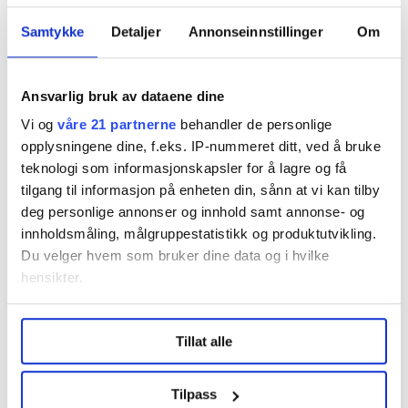
OTP vil sammen med pensjon fra folketrygden og
Avtalefestet pensjon utgjøre det du har å leve av når
Samtykke
Detaljer
Annonseinnstillinger
Om
du går ut av arbeidslivet.
LO-kongressen tidligere i år vedtok at de ønsker
Ansvarlig bruk av dataene dine
at lovens minstekrav til OTP må heves fra to
Vi og
våre 21 partnerne
behandler de personlige
prosent til fire prosent. Handel og Kontor var ett
opplysningene dine, f.eks. IP-nummeret ditt, ved å bruke
av forbundene som hadde foreslått dette.
teknologi som informasjonskapsler for å lagre og få
tilgang til informasjon på enheten din, sånn at vi kan tilby
I tillegg til OTP fra første tjente krone, er det også
deg personlige annonser og innhold samt annonse- og
nytt av året at tjenestepensjon blir obligatorisk fra og
innholdsmåling, målgruppestatistikk og produktutvikling.
med 13-åringer, og ikke 20-åringer slik det har vært til
Du velger hvem som bruker dine data og i hvilke
nå.
hensikter.
Det er også fjernet en særregel som ga mulighet for å
Under
mer info
kan du lese om hvordan dine personlige
unnta sesongarbeidere fra bestemmelsene.
Tillat alle
data behandles og hvordan du kan velge hvordan de skal
brukes. Du kan hele tiden endre eller trekke tilbake ditt
Mye lest:
I denne butikken jobber (nesten) alle heltid
samtykke fra erklæringen om informasjonskapsler.
Tilpass