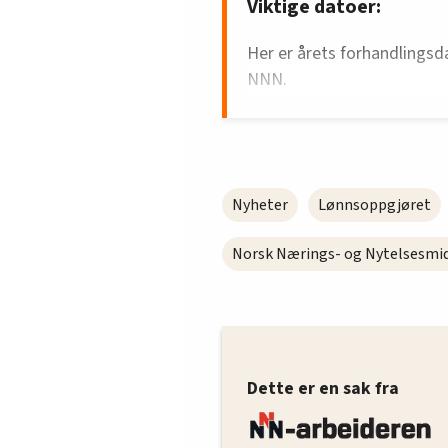
Viktige datoer:
Her er årets forhandlingsda
NNN.
27.–28. april:
Bryggeri og m
28.–29. april:
Kjøttindustri
19.–20. mai:
Fiskeindustrib
Nyheter
Lønnsoppgjøret
26. mai:
Vin- og brennevins
Norsk Nærings- og Nytelsesmi
26. mai:
Møller og fôrbland
28. mai:
Mat- og drikkevarei
og Baker- og konditor (
går
Dette er en sak fra
1. juni:
Egg- og fjærfekjøt
2. juni:
Meieriindustrien
, S