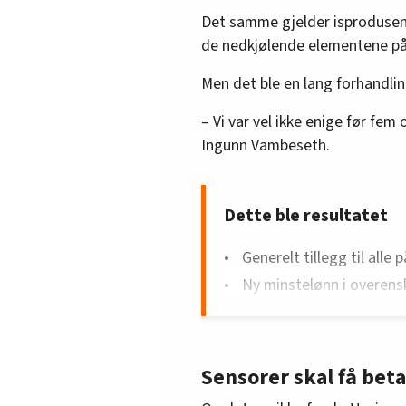
Det samme gjelder isproduse
de nedkjølende elementene på
Men det ble en lang forhandli
– Vi var vel ikke enige før fe
Ingunn Vambeseth.
Dette ble resultatet
Generelt tillegg til alle 
Ny minstelønn i overens
Økning på fagbrevtillegg
Ansiennitetstrinn 1–5 år
Ansiennitetstrinn 8 år ø
Sensorer skal få beta
Alle tillegg gis med utg