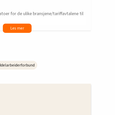
toer for de ulike bransjene/tariffavtalene til
ineralvannfabrikker (
enige i mekling
)
en (
enige i mekling
)
edrifter (brudd,
mekling i august
)
bransjen (
enige i forhandlinger
)
ddelarbeiderforbund
erier (brudd,
mekling trolig i august
)
ndustrien, Idun Fabrikker, (
enighet i begge
)
 til mekling i september
)
tindustrien
jokolade-, sukkervare- og snacks