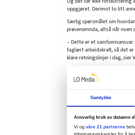
Og det var ikke forskuttering 
Pinse, jul- og nyttårsaft
oppgjøret. Derimot to litt ann
disse dager betales min
Særlig spørsmålet om hvordan 
prøvenemnda, altså når noen sk
– Dette er et samfunnsansvar 
faglært arbeidskraft, så det er
klare retningslinjer i dag, sie
NNN og NHO Mat og Drikke ble
konsekvensutrede lønnsbeting
arbeidsgiver.
Samtykke
Samfunnsansvar vol
Ansvarlig bruk av dataene d
Også lønn under repetisjonsøvel
Vi og
våre 21 partnerne
beha
Heimevener og Politireserven 
informasjonskapsler for å lag