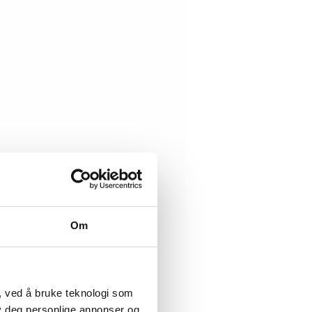
Om
, ved å bruke teknologi som
lby deg personlige annonser og