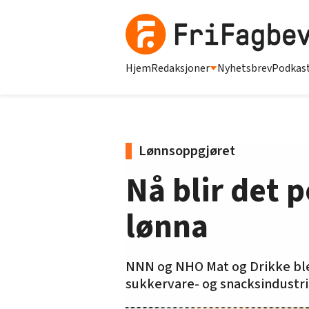
Hjem
Redaksjoner
Nyhetsbrev
Podkas
Lønnsoppgjøret
Nå blir det p
lønna
NNN og NHO Mat og Drikke ble 
sukkervare- og snacksindustri