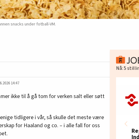
annen snacks under fotball-VM.
Nå:
5
still
6.2026 14:47
mer ikke til å gå tom for verken salt eller søtt
nige tidligere i vår, så skulle det meste være
rskap for Haaland og co. – i alle fall for oss
Re
pet.
In