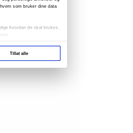
r hvem som bruker dine data
elge hvordan de skal brukes.
sler.
ler (cookies) for å lære
Tillat alle
ide statistikk.
artnere innenfor analyse og