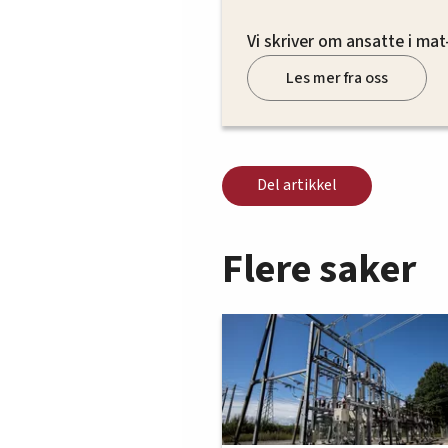
4. juni:
Melkebearbeidende
Vi skriver om ansatte i mat
Les mer fra oss
Del artikkel
Flere saker