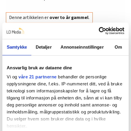
Denne artikkelen er
over to år gammel
.
Ønsker du å si din mening?
Her finner du informasjon om debattinnlegg og
Samtykke
Detaljer
Annonseinnstillinger
Om
kronikker til FriFagbevegelse
Ansvarlig bruk av dataene dine
Vi og
våre 21 partnerne
behandler de personlige
Debatt
Senterpartiet
Arbeiderpartiet
opplysningene dine, f.eks. IP-nummeret ditt, ved å bruke
teknologi som informasjonskapsler for å lagre og få
Høyre
Trygve Slagsvold Vedum
tilgang til informasjon på enheten din, sånn at vi kan tilby
deg personlige annonser og innhold samt annonse- og
Jonas Gahr Støre
støre-regjeringen
innholdsmåling, målgruppestatistikk og produktutvikling.
Du velger hvem som bruker dine data og i hvilke
hensikter.