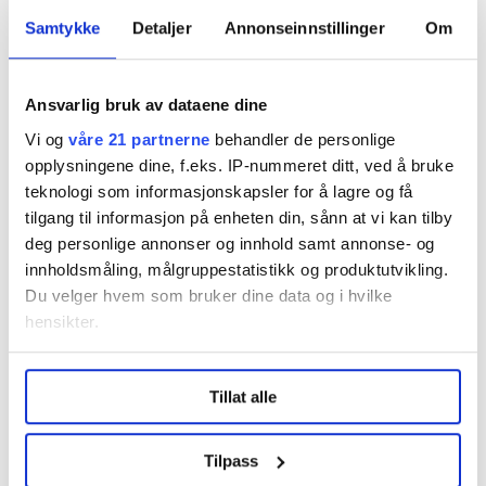
I fjor gikk 8.300 personer i 1.mai-toget i Oslo. I 2017
Samtykke
Detaljer
Annonseinnstillinger
Om
var det 9.200, mens det i 2016 var 7.250 personer i
toget.
Ansvarlig bruk av dataene dine
Det er Arne Rolijordet som har ført regnskap over
Vi og
våre 21 partnerne
behandler de personlige
togdeltakere i alle disse årene. Han oppgir at i årene
opplysningene dine, f.eks. IP-nummeret ditt, ved å bruke
mellom 2000 og 2012 var det under 8.000 mennesker
teknologi som informasjonskapsler for å lagre og få
som demonstrerte for sine krav 1.mai.
tilgang til informasjon på enheten din, sånn at vi kan tilby
Flere saker fra 1. mai:
deg personlige annonser og innhold samt annonse- og
innholdsmåling, målgruppestatistikk og produktutvikling.
•
Her er to arbeidere på jobb på byggeplassen 1. mai.
Du velger hvem som bruker dine data og i hvilke
– Jeg ble lyn forbannet
hensikter.
•
Nå vil Moxnes erobre Drammen - og resten av landet
Under
mer info
kan du lese om hvordan dine personlige
Tillat alle
data behandles og hvordan du kan velge hvordan de skal
•
Støre refser regjeringens arbeidslivspolitikk
brukes. Du kan hele tiden endre eller trekke tilbake ditt
samtykke fra erklæringen om informasjonskapsler.
•
– Grunnlovsstridig å vedta EUs jernbanepakke,
Tilpass