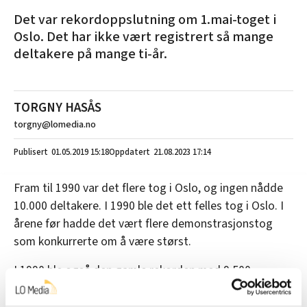
Det var rekordoppslutning om 1.mai-toget i
Oslo. Det har ikke vært registrert så mange
deltakere på mange ti-år.
TORGNY HASÅS
torgny@lomedia.no
01.05.2019
15:18
21.08.2023 17:14
Fram til 1990 var det flere tog i Oslo, og ingen nådde
10.000 deltakere. I 1990 ble det ett felles tog i Oslo. I
årene før hadde det vært flere demonstrasjonstog
som konkurrerte om å være størst.
I 1990 ble også den gamle rekorden med 9.500
deltakere satt. Like mange gikk i toget i 2015.