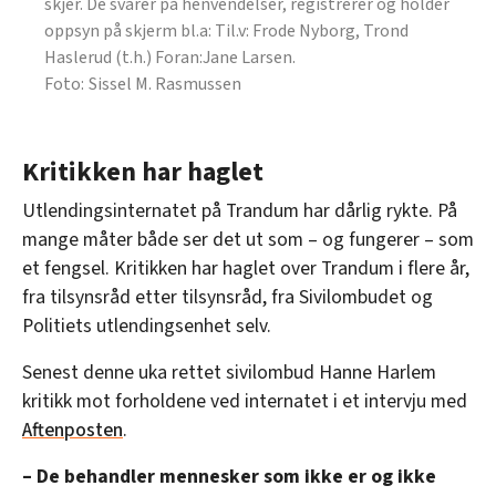
skjer. De svarer på henvendelser, registrerer og holder
oppsyn på skjerm bl.a: Til.v: Frode Nyborg, Trond
Haslerud (t.h.) Foran:Jane Larsen.
Sissel M. Rasmussen
Kritikken har haglet
Utlendingsinternatet på Trandum har dårlig rykte. På
mange måter både ser det ut som – og fungerer – som
et fengsel. Kritikken har haglet over Trandum i flere år,
fra tilsynsråd etter tilsynsråd, fra Sivilombudet og
Politiets utlendingsenhet selv.
Senest denne uka rettet sivilombud Hanne Harlem
kritikk mot forholdene ved internatet i et intervju med
Aftenposten
.
– De behandler mennesker som ikke er og ikke