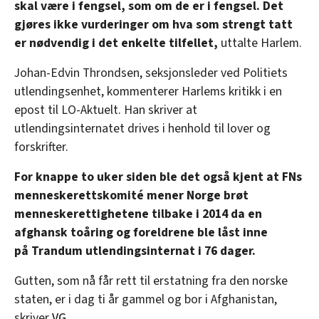
skal være i fengsel, som om de er i fengsel. Det
gjøres ikke vurderinger om hva som strengt tatt
er nødvendig i det enkelte tilfellet,
uttalte Harlem.
Johan-Edvin Throndsen, seksjonsleder ved Politiets
utlendingsenhet, kommenterer Harlems kritikk i en
epost til LO-Aktuelt. Han skriver at
utlendingsinternatet drives i henhold til lover og
forskrifter.
For knappe to uker siden ble det også kjent at FNs
menneskerettskomité mener Norge brøt
menneskerettighetene tilbake i 2014 da en
afghansk toåring og foreldrene ble låst inne
på Trandum utlendingsinternat i 76 dager.
Gutten, som nå får rett til erstatning fra den norske
staten, er i dag ti år gammel og bor i Afghanistan,
skriver
VG
.