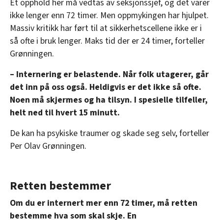
Et opphold her må vedtas av seksjonssjef, og det varer
relevant innhold, tilpassede annonser og utarbeide
ikke lenger enn 72 timer. Men oppmykingen har hjulpet.
statistikk.
Massiv kritikk har ført til at sikkerhetscellene ikke er i
Vi deler bare informasjon om hvordan du bruker
nettstedet med LO Medias egne samarbeidspartnere
så ofte i bruk lenger. Maks tid der er 24 timer, forteller
innenfor analyse og annonsering. Disse er angitt i
Grønningen.
oversikten lengre ned på denne siden.
–
Internering er belastende. Når folk utagerer, går
det inn på oss også. Heldigvis er det ikke så ofte.
Noen må skjermes og ha tilsyn. I spesielle tilfeller,
helt ned til hvert 15 minutt.
De kan ha psykiske traumer og skade seg selv, forteller
Per Olav Grønningen.
Retten bestemmer
Om du er internert mer enn 72 timer, må retten
bestemme hva som skal skje. En