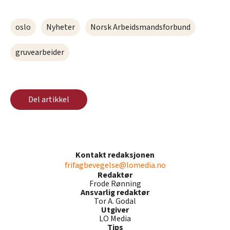
oslo
Nyheter
Norsk Arbeidsmandsforbund
gruvearbeider
Del artikkel
Kontakt redaksjonen
frifagbevegelse@lomedia.no
Redaktør
Frode Rønning
Ansvarlig redaktør
Tor A. Godal
Utgiver
LO Media
Tips