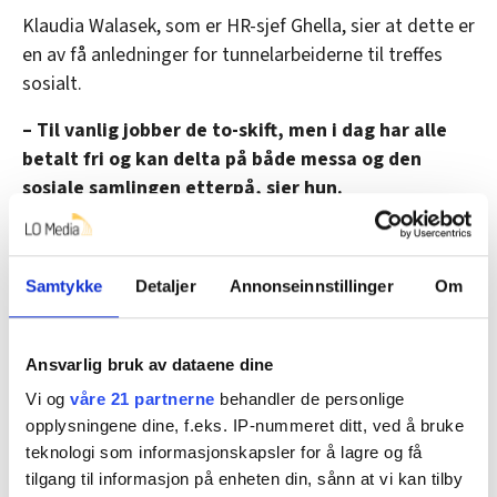
Klaudia Walasek, som er HR-sjef Ghella, sier at dette er
kristendommen, fengslet han henne, slo og
en av få anledninger for tunnelarbeiderne til treffes
torturerte henne, før han overleverte henne til
sosialt.
embetsmannen Martianus.
– Til vanlig jobber de to-skift, men i dag har alle
Da fortsatte forfølgelse, inkludert offentlig
betalt fri og kan delta på både messa og den
ydmykelse og mislykkede forsøk på å brenne
sosiale samlingen etterpå, sier hun.
henne.
Men ingenting bet på. Den 4. desember
halshogget faren henne, men et lyn slo
Ny vannforsyning i Oslo
Samtykke
Detaljer
Annonseinnstillinger
Om
umiddelbart ned og drepte ham som
guddommelig straff.
I dag forsyner Maridalsvannet 90 prosent av
Oslos befolkning med drikkevann. En svikt i
Ansvarlig bruk av dataene dine
St. Barbara ble helgen for gruvearbeidere fordi
vitale deler av systemet som forsyner byen med
legenden om hennes liv knyttet henne sterkt til
Vi og
våre 21 partnerne
behandler de personlige
vann, kan få alvorlige konsekvenser.
farlige yrker med eksplosjonsfare, som etter
opplysningene dine, f.eks. IP-nummeret ditt, ved å bruke
hvert inkluderte gruvedrift. ​
teknologi som informasjonskapsler for å lagre og få
Det finnes i dag ingen reservevannkilde som kan
Viktig sosialt
tilgang til informasjon på enheten din, sånn at vi kan tilby
sørge for drikkevann til alle innbyggerne i Oslo,