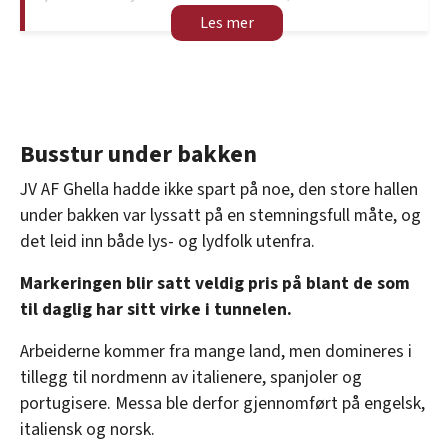
og ortodokse tradisjoner som skytshelgen for
gruvearbeidere, artillerister og de som står
overfor plutselig død fra lyn eller eksplosjoner. ​
Tidlig liv
Født i Heliopolis (dagens Baalbek, Libanon) eller
Busstur under bakken
Nikomedia.
JV AF Ghella hadde ikke spart på noe, den store hallen
Som datter av en rik hedensk far ved navn
under bakken var lyssatt på en stemningsfull måte, og
Dioscorus, ble Barbara holdt isolert i et tårn på
det leid inn både lys- og lydfolk utenfra.
grunn av sin skjønnhet og sikkerhet.
Markeringen blir satt veldig pris på blant de som
Hun konverterte hemmelig til kristendommen
til daglig har sitt virke i tunnelen.
rundt fylte 16 år, forkastet hedenske avguder og
Arbeiderne kommer fra mange land, men domineres i
ekteskapsforslag arrangert av faren, og ble døpt
tillegg til nordmenn av italienere, spanjoler og
av en prest forkledd som kjøpmann. ​
portugisere. Messa ble derfor gjennomført på engelsk,
Martyrdom
italiensk og norsk.
Da faren oppdaget at hun hadde konvertert til