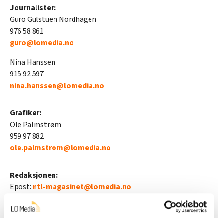
Journalister:
Guro Gulstuen Nordhagen
976 58 861
guro@lomedia.no
Nina Hanssen
915 92 597
nina.hanssen@lomedia.no
Grafiker:
Ole Palmstrøm
959 97 882
ole.palmstrom@lomedia.no
Redaksjonen:
Epost:
ntl-magasinet@lomedia.no
Utgiver: