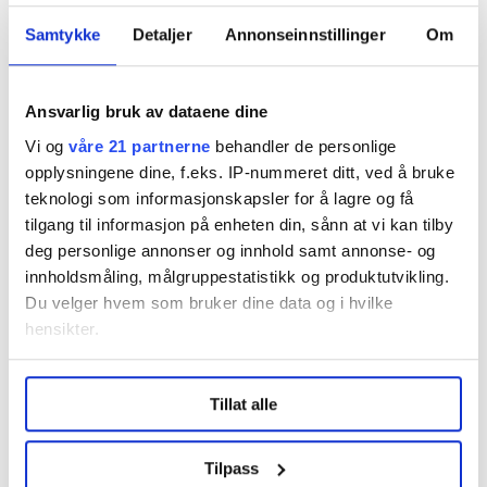
Norsk Tjenestemannslag
Samtykke
Detaljer
Annonseinnstillinger
Om
Abonnement/adresseendring
Ansvarlig bruk av dataene dine
Norsk Tjenestemannslag
Vi og
våre 21 partnerne
behandler de personlige
23 06 84 00
opplysningene dine, f.eks. IP-nummeret ditt, ved å bruke
kontingentavd@ntl.no
teknologi som informasjonskapsler for å lagre og få
tilgang til informasjon på enheten din, sånn at vi kan tilby
deg personlige annonser og innhold samt annonse- og
Annonser
innholdsmåling, målgruppestatistikk og produktutvikling.
Du velger hvem som bruker dine data og i hvilke
John Larssen
hensikter.
934 99 304
john@media-team.no
Under
mer info
kan du lese om hvordan dine personlige
Tillat alle
data behandles og hvordan du kan velge hvordan de skal
brukes. Du kan hele tiden endre eller trekke tilbake ditt
Adresse
samtykke fra erklæringen om informasjonskapsler.
Tilpass
Besøksadresse: