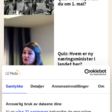
du om 1. mai?
Quiz: Hvem er ny
næringsminister i
landet her?
Samtykke
Detaljer
Annonseinnstillinger
Om
Ansvarlig bruk av dataene dine
Vi og
våre 21 partnerne
behandler de personlige