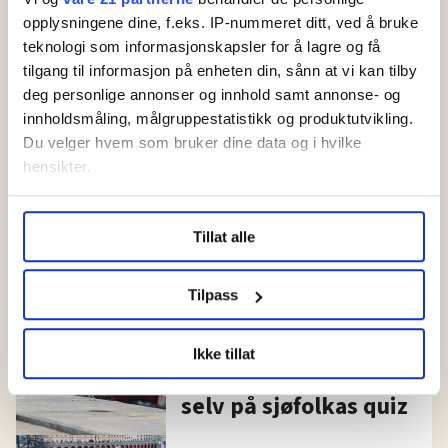
opplysningene dine, f.eks. IP-nummeret ditt, ved å bruke
teknologi som informasjonskapsler for å lagre og få
tilgang til informasjon på enheten din, sånn at vi kan tilby
deg personlige annonser og innhold samt annonse- og
innholdsmåling, målgruppestatistikk og produktutvikling.
Du velger hvem som bruker dine data og i hvilke
hensikter.
Quiz: Hvor arrangeres
Under
mer info
kan du lese om hvordan dine personlige
sommer-OL i år? Og hva er
Tillat alle
data behandles og hvordan du kan velge hvordan de skal
egentlig voldgift?
brukes. Du kan hele tiden endre eller trekke tilbake ditt
samtykke fra erklæringen om informasjonskapsler.
Tilpass
Hva gjør en svenske
LO Medias publikasjoner frifagbevegelse.no, hk-nytt.no
som «ligger i
Ikke tillat
og fontene.no bruker informasjonskapsler (cookies) for å
lumpen»? Test deg
lære hvordan våre nettsider blir brukt slik at vi tilby
selv på sjøfolkas quiz
relevant innhold, tilpassede annonser og utarbeide
statistikk.