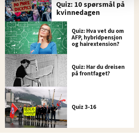
Quiz: 10 spørsmål på
Vi deler bare informasjon om hvordan du bruker
nettstedet med LO Medias egne samarbeidspartnere
kvinnedagen
innenfor analyse og annonsering. Disse er angitt i
oversikten lengre ned på denne siden.
Quiz: Hva vet du om
AFP, hybridpensjon
og hairextension?
Quiz: Har du dreisen
på frontfaget?
Quiz 3-16