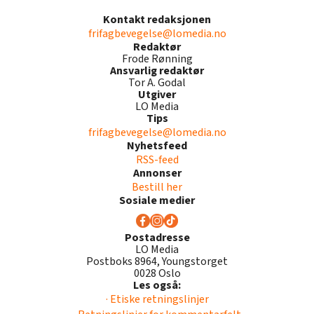
Kontakt redaksjonen
frifagbevegelse@lomedia.no
Redaktør
Frode Rønning
Ansvarlig redaktør
Tor A. Godal
Utgiver
LO Media
Tips
frifagbevegelse@lomedia.no
Nyhetsfeed
RSS-feed
Annonser
Bestill her
Sosiale medier
Postadresse
LO Media
Postboks 8964, Youngstorget
0028 Oslo
Les også:
· Etiske retningslinjer