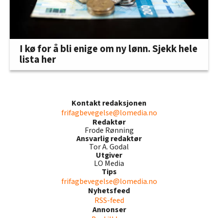
I kø for å bli enige om ny lønn. Sjekk hele
lista her
Kontakt redaksjonen
frifagbevegelse@lomedia.no
Redaktør
Frode Rønning
Ansvarlig redaktør
Tor A. Godal
Utgiver
LO Media
Tips
frifagbevegelse@lomedia.no
Nyhetsfeed
RSS-feed
Annonser