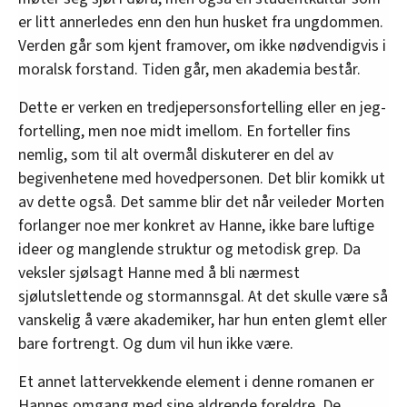
er litt annerledes enn den hun husket fra ungdommen.
Verden går som kjent framover, om ikke nødvendigvis i
moralsk forstand. Tiden går, men akademia består.
Dette er verken en tredjepersonsfortelling eller en jeg-
fortelling, men noe midt imellom. En forteller fins
nemlig, som til alt overmål diskuterer en del av
begivenhetene med hovedpersonen. Det blir komikk ut
av dette også. Det samme blir det når veileder Morten
forlanger noe mer konkret av Hanne, ikke bare luftige
ideer og manglende struktur og metodisk grep. Da
veksler sjølsagt Hanne med å bli nærmest
sjølutslettende og stormannsgal. At det skulle være så
vanskelig å være akademiker, har hun enten glemt eller
bare fortrengt. Og dum vil hun ikke være.
Et annet lattervekkende element i denne romanen er
Hannes omgang med sine aldrende foreldre. De