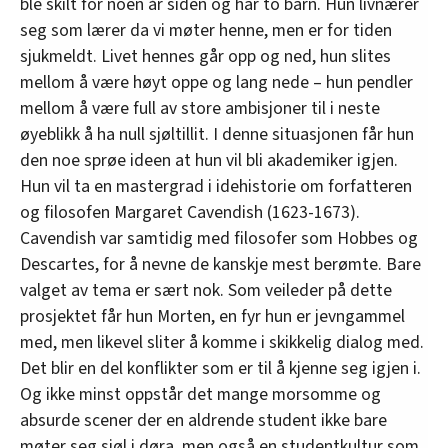
ble skilt for noen år siden og har to barn. Hun livnærer
seg som lærer da vi møter henne, men er for tiden
sjukmeldt. Livet hennes går opp og ned, hun slites
mellom å være høyt oppe og lang nede – hun pendler
mellom å være full av store ambisjoner til i neste
øyeblikk å ha null sjøltillit. I denne situasjonen får hun
den noe sprøe ideen at hun vil bli akademiker igjen.
Hun vil ta en mastergrad i idehistorie om forfatteren
og filosofen Margaret Cavendish (1623-1673).
Cavendish var samtidig med filosofer som Hobbes og
Descartes, for å nevne de kanskje mest berømte. Bare
valget av tema er sært nok. Som veileder på dette
prosjektet får hun Morten, en fyr hun er jevngammel
med, men likevel sliter å komme i skikkelig dialog med.
Det blir en del konflikter som er til å kjenne seg igjen i.
Og ikke minst oppstår det mange morsomme og
absurde scener der en aldrende student ikke bare
møter seg sjøl i døra, men også en studentkultur som