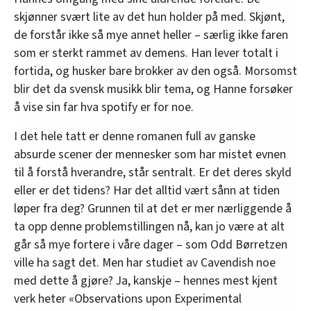
skjønner svært lite av det hun holder på med. Skjønt,
de forstår ikke så mye annet heller – særlig ikke faren
som er sterkt rammet av demens. Han lever totalt i
fortida, og husker bare brokker av den også. Morsomst
blir det da svensk musikk blir tema, og Hanne forsøker
å vise sin far hva spotify er for noe.
I det hele tatt er denne romanen full av ganske
absurde scener der mennesker som har mistet evnen
til å forstå hverandre, står sentralt. Er det deres skyld
eller er det tidens? Har det alltid vært sånn at tiden
løper fra deg? Grunnen til at det er mer nærliggende å
ta opp denne problemstillingen nå, kan jo være at alt
går så mye fortere i våre dager – som Odd Børretzen
ville ha sagt det. Men har studiet av Cavendish noe
med dette å gjøre? Ja, kanskje – hennes mest kjent
verk heter «Observations upon Experimental