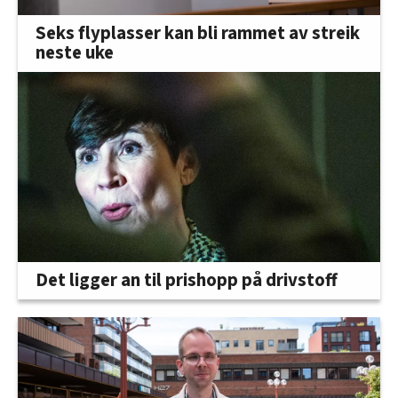
Seks flyplasser kan bli rammet av streik
neste uke
Det ligger an til prishopp på drivstoff