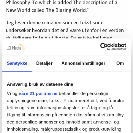
Philosophy. To which is added The description of a
New World called The Blazing World.”
Jeg leser denne romanen som en tekst som
undersøker hvordan det er å være utenfor i en verden
du tidligere følte du tilhørte. Du er ikke helt med
lenger, du teller ikke. En sånn følelse er alt annet enn
god, men absolutt gjenkjennbar for alle oss som har
nådd voksen alder. Og da nytter det ikke bare å
Samtykke
Detaljer
Annonseinnstillinger
Om
komme her og komme her. Livet blir uforutsigbart, og
det du en gang tok for gitt, gjelder ikke lenger.
Kristine Næss tematiserer denne livsfølelsen, og
Ansvarlig bruk av dataene dine
kanskje også reelle livsverden, på en original og
Vi og
våre 21 partnerne
behandler de personlige
lattervekkende måte uten et sekund å være
opplysningene dine, f.eks. IP-nummeret ditt, ved å bruke
moralistisk. Det er solid håndverk.
teknologi som informasjonskapsler for å lagre og få
tilgang til informasjon på enheten din, sånn at vi kan tilby
deg personlige annonser og innhold samt annonse- og
innholdsmåling, målgruppestatistikk og produktutvikling.