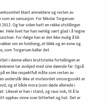
erksomhet blant anmeldere og resten av
 som en sensasjon. For Nikolai Torgersen
 2012. Og har siden hatt en rekke utstillinger.
nær. Hele livet har han nemlig vært glad i å tegne
 kunstner. For ifølge han er det ikke mulig å bli
snakker om en holdning, et blikk og en evne og
noe, som Torgersen kaller det.
itlet i denne ellers kruttsterke fortellingen er
søsknene tar avskjed med sine døende far. Også
på en like respektfull måte som resten av
en underslår ikke at moteordet omsorgssvikt er
evd, og at både mora (som døde allerede i
. Likevel er han i stand, og raus nok, til å la
itt opphav vinne over bitterhet og hat. Det er