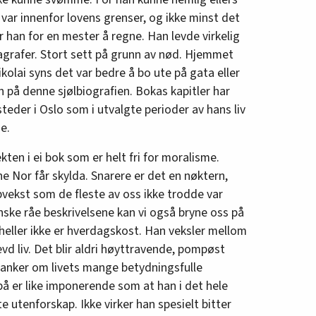
var innenfor lovens grenser, og ikke minst det
r han for en mester å regne. Han levde virkelig
aragrafer. Stort sett på grunn av nød. Hjemmet
ikolai syns det var bedre å bo ute på gata eller
n på denne sjølbiografien. Bokas kapitler har
steder i Oslo som i utvalgte perioder av hans liv
e.
ten i ei bok som er helt fri for moralisme.
ne Nor får skylda. Snarere er det en nøktern,
vekst som de fleste av oss ikke trodde var
nske råe beskrivelsene kan vi også bryne oss på
heller ikke er hverdagskost. Han veksler mellom
evd liv. Det blir aldri høyttravende, pompøst
 tanker om livets mange betydningsfulle
å er like imponerende som at han i det hele
te utenforskap. Ikke virker han spesielt bitter