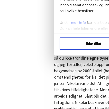
møtt mennesker gjennom skole
innhold samt annonse- og inn
mange. De jeg vedkjenner meg,
og i hvilke hensikter.
eller mindre grad, også klasse
klatretur, og som jeg fortsatt
Under
mer info
kan du lese 
Du kan hele tiden endre eller
Dette er altså forfatteren av d
Sitatet er en uhyre usentiment
LO Medias publikasjoner frif
Ikke tillat
slutten av denne boka som for
hvordan våre nettsider blir br
livet han har levd, som denne 
Vi deler bare informasjon o
så du ikke tror dine egne øyne
annonsering. Disse er angitt
og jeg-forteller, vokste opp r
begynnelsen av 2000-tallet (ha
omstendigheter, for å si det på
jenter. Nikolai var eldst. At i
tilskrives tilfeldighetene. Mor
arbeidsledighet. Sånt blir det 
fattigdom. Nikolai beskriver et
problematisk var det at han i