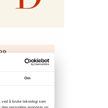
ingsannonser
Om
Hotell- og
, ved å bruke teknologi som
restaurantarbeidern
gionleder Region
lby deg personlige annonser og