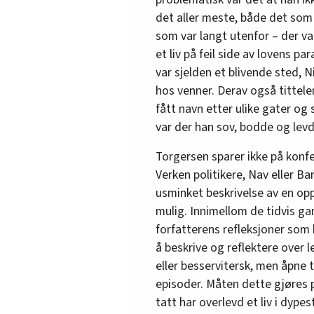
det aller meste, både det som 
som var langt utenfor – der va
et liv på feil side av lovens p
var sjelden et blivende sted, N
hos venner. Derav også tittele
fått navn etter ulike gater og 
var der han sov, bodde og levd
Torgersen sparer ikke på konfek
Verken politikere, Nav eller Ba
usminket beskrivelse av en opp
mulig. Innimellom de tidvis ga
forfatterens refleksjoner som 
å beskrive og reflektere over l
eller besservitersk, men åpne
episoder. Måten dette gjøres p
tatt har overlevd et liv i dypes