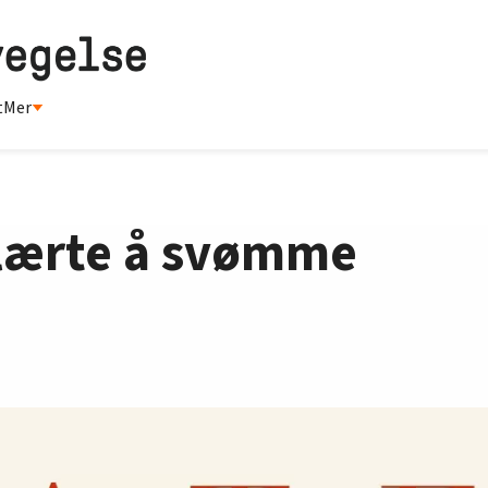
t
Mer
lærte å svømme