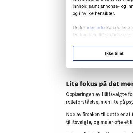
Fagforeningene har ikke tatt e
innhold samt annonse- og inn
praksis for å følge opp tillits
og i hvilke hensikter.
Dette er ikke bare et problem
Under
mer info
kan du lese 
og den norske modellen. Uten s
Du kan hele tiden endre eller
verdifull erfaring og kunnskap.
LO Medias publikasjoner frif
Taus kunnskap forblir nettopp t
Ikke tillat
hvordan våre nettsider blir br
finne opp hjulet på nytt.
Vi deler bare informasjon o
annonsering. Disse er angitt
Lite fokus på det me
Opplæringen av tillitsvalgte f
rolleforståelse, men lite på ps
Noe av årsaken til dette er a
tillitsvalgte, og maler ofte et l