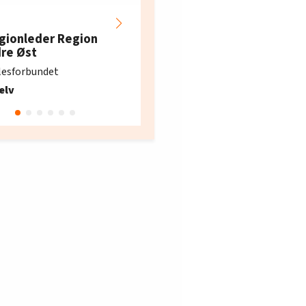
Hotell- og
restaurantarbeidern
gionleder Region
e i Oslo og Akershus
dre Øst
søker ny kontorlede
lesforbundet
Fellesforbundet avdeling
elv
10
Oslo