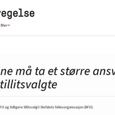
t
Mer
ne må ta et større ans
tillitsvalgte
TO og tidligere tillitsvalgt i Befalets fellesorganisasjon (BFO).