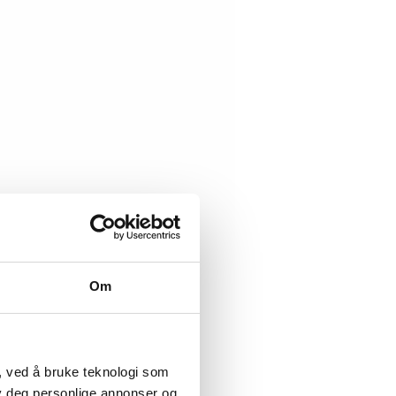
Om
, ved å bruke teknologi som
lby deg personlige annonser og