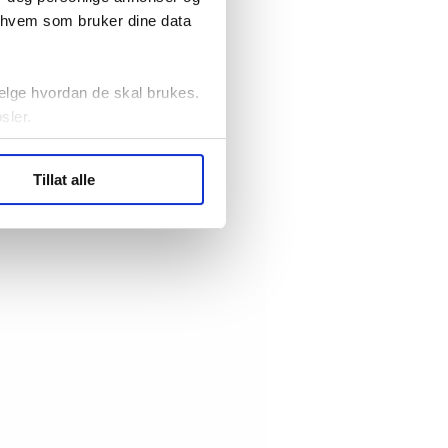
r hvem som bruker dine data
elge hvordan de skal brukes.
sler.
ler (cookies) for å lære
Tillat alle
ide statistikk.
artnere innenfor analyse og