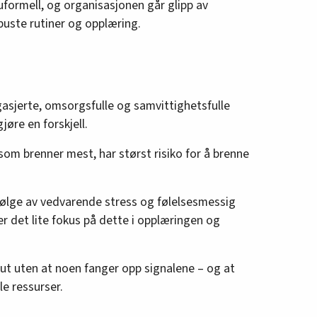
uformell, og organisasjonen går glipp av
obuste rutiner og opplæring.
gasjerte, omsorgsfulle og samvittighetsfulle
øre en forskjell.
som brenner mest, har størst risiko for å brenne
ølge av vedvarende stress og følelsesmessig
er det lite fokus på dette i opplæringen og
g ut uten at noen fanger opp signalene – og at
le ressurser.