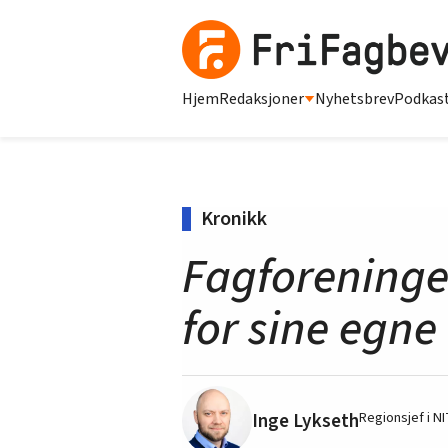
Hjem
Redaksjoner
Nyhetsbrev
Podkas
Kronikk
Fagforeninge
for sine egne 
Inge Lykseth
Regionsjef i NI