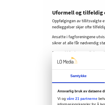
Uformell og tilfeldig
Oppfølgingen av tillitsvalgte 
nedleggelser skjer ofte tilfeld
Ansatte i fagforeningene utvi
sikrer at alle får nødvendig st
Dermed blir det opp til den enke
til at mange sliter i stillhet –
over.
Samtykke
Faller mellom to stol
Ansvarlig bruk av dataene d
Arbeidsmiljøloven gir lederen a
lederen selv er berørt av omsti
Vi og
våre 21 partnerne
beha
informasjonskapsler for å lag