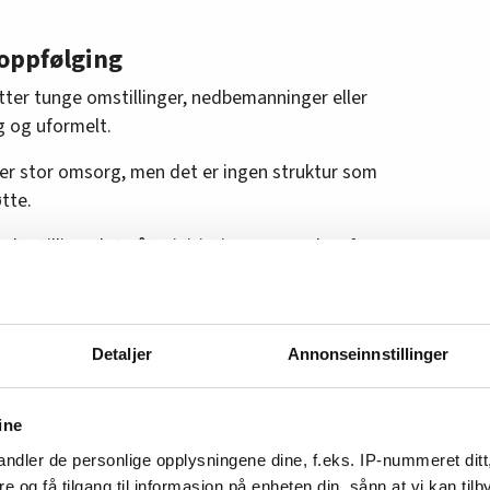
 oppfølging
etter tunge omstillinger, nedbemanninger eller
ig og uformelt.
ser stor omsorg, men det er ingen struktur som
øtte.
lte tillitsvalgte å ta initiativ, noe som kan føre
 ofte lenge etter at den krevende situasjonen er
Detaljer
Annonseinnstillinger
er
ine
nsvar for helse, miljø og sikkerhet, men når
lling, faller oppfølgingen mellom to stoler.
ndler de personlige opplysningene dine, f.eks. IP-nummeret ditt
re og få tilgang til informasjon på enheten din, sånn at vi kan ti