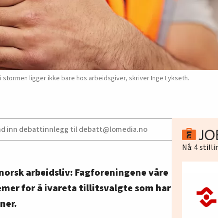
i stormen ligger ikke bare hos arbeidsgiver, skriver Inge Lykseth.
nd inn debattinnlegg til debatt@lomedia.no
Nå:
4
still
i norsk arbeidsliv: Fagforeningene våre
mer for å ivareta tillitsvalgte som har
ner.