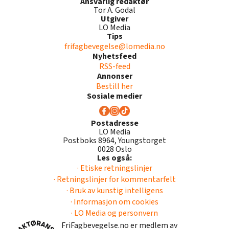
Ansvarlig redaktør
Tor A. Godal
Utgiver
LO Media
Tips
frifagbevegelse@lomedia.no
Nyhetsfeed
RSS-feed
Annonser
Bestill her
Sosiale medier
Postadresse
LO Media
Postboks 8964, Youngstorget
0028 Oslo
Les også:
· Etiske retningslinjer
· Retningslinjer for kommentarfelt
· Bruk av kunstig intelligens
· Informasjon om cookies
· LO Media og personvern
FriFagbevegelse.no er medlem av