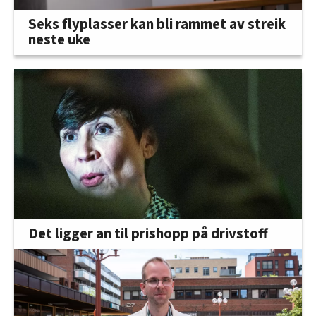
Seks flyplasser kan bli rammet av streik
neste uke
Det ligger an til prishopp på drivstoff