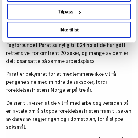
Ber arbeidsgiver stoppe
brukes. Du kan hele tiden endre eller trekke tilbake ditt
samtykke fra erklæringen om informasjonskapsler.
foreldelsesfristen
Tilpass
Samtidig har flere forbund varslet at de
vil føre
LO Medias publikasjoner frifagbevegelse.no, hk-nytt.no
Ikke tillat
lignende saker for retten
.
og fontene.no bruker informasjonskapsler (cookies) for å
lære hvordan våre nettsider blir brukt slik at vi tilby
Fagforbundet Parat sa
nylig til E24.no
at de har gått
relevant innhold, tilpassede annonser og utarbeide
rettens vei for omtrent 20 saker, og mange av dem er
statistikk.
deltidsansatte på samme arbeidsplass.
Vi deler bare informasjon om hvordan du bruker
nettstedet med LO Medias egne samarbeidspartnere
Parat er bekymret for at medlemmene ikke vil få
innenfor analyse og annonsering. Disse er angitt i
pengene sine med mindre de saksøker, fordi
oversikten lengre ned på denne siden.
foreldelsesfristen i Norge er på tre år.
De sier til avisen at de vil få med arbeidsgiversiden på
en avtale om å stoppe foreldelsesfristen fram til saken
avklares av regjeringen og i domstolen, for å slippe
søksmål.