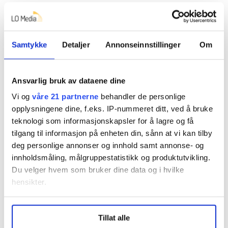
på vegne av deltidsansatte. Både
Therese Strand
(45)
og
Andre Kaldal
(27) har vunnet i tingretten, og venter
nå på at saken skal opp for lagmannsretten til høsten.
Samtykke
Detaljer
Annonseinnstillinger
Om
Advokatene på begge sider av saken forventer at en av
sakene vil gå hele veien til Høyesterett.
Ansvarlig bruk av dataene dine
KS, som representerer Hamar kommune, og
Vi og
våre 21 partnerne
behandler de personlige
Fagforbundet som representerer Skatvedt-Hansen, ble
opplysningene dine, f.eks. IP-nummeret ditt, ved å bruke
enig om å sette etterbetalingskravet hennes på vent.
teknologi som informasjonskapsler for å lagre og få
tilgang til informasjon på enheten din, sånn at vi kan tilby
I september er det ventet at regjeringen skal ta stilling
deg personlige annonser og innhold samt annonse- og
til om Norge bør endre arbeidsmiljøloven i tråd med
innholdsmåling, målgruppestatistikk og produktutvikling.
EU-dommene, slik at deltidsansatte får rett på
Du velger hvem som bruker dine data og i hvilke
overtidsbetalt når de jobber utover avtalt
hensikter.
stillingsprosent.
Under
mer info
kan du lese om hvordan dine personlige
Tillat alle
data behandles og hvordan du kan velge hvordan de skal