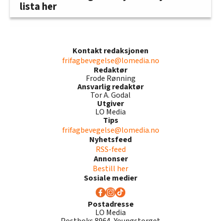
lista her
Kontakt redaksjonen
frifagbevegelse@lomedia.no
Redaktør
Frode Rønning
Ansvarlig redaktør
Tor A. Godal
Utgiver
LO Media
Tips
frifagbevegelse@lomedia.no
Nyhetsfeed
RSS-feed
Annonser
Bestill her
Sosiale medier
Postadresse
LO Media