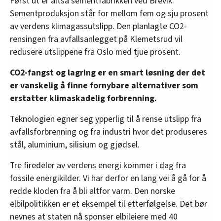
Først ut er altså sementfabrikken ved Brevik.
Sementproduksjon står for mellom fem og sju prosent
av verdens klimagassutslipp. Den planlagte CO2-
rensingen fra avfallsanlegget på Klemetsrud vil
redusere utslippene fra Oslo med tjue prosent.
CO2-fangst og lagring er en smart løsning der det
er vanskelig å finne fornybare alternativer som
erstatter klimaskadelig forbrenning.
Teknologien egner seg ypperlig til å rense utslipp fra
avfallsforbrenning og fra industri hvor det produseres
stål, aluminium, silisium og gjødsel.
Tre firedeler av verdens energi kommer i dag fra
fossile energikilder. Vi har derfor en lang vei å gå for å
redde kloden fra å bli altfor varm. Den norske
elbilpolitikken er et eksempel til etterfølgelse. Det bør
nevnes at staten nå sponser elbileiere med 40