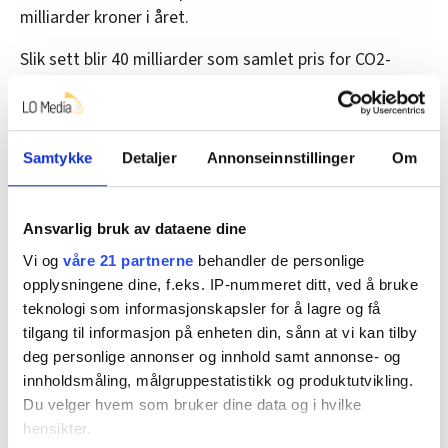
milliarder kroner i året.
Slik sett blir 40 milliarder som samlet pris for CO2-
fangst og lagring småpenger og etter min mening en
god investering. Men med tid og stunder vil denne
teknologien også bli kommersielt interessant.
Samtykke
Detaljer
Annonseinnstillinger
Om
Markedet i Nord-Europa er nemlig stort. Det anslås at
én prosent av de europeiske utslippene vil bli fanget i
2030, men dette potensialet vil øke formidabelt til 31
Ansvarlig bruk av dataene dine
prosent i 2050.
Vi og
våre 21 partnerne
behandler de personlige
opplysningene dine, f.eks. IP-nummeret ditt, ved å bruke
Da president John F. Kennedy sa at amerikanerne
teknologi som informasjonskapsler for å lagre og få
skulle lande med mennesker på månen innen ti år,
tilgang til informasjon på enheten din, sånn at vi kan tilby
hadde ikke amerikanerne vært ute i verdensrommet.
deg personlige annonser og innhold samt annonse- og
Men de kom til månen før ti år hadde gått.
innholdsmåling, målgruppestatistikk og produktutvikling.
Du velger hvem som bruker dine data og i hvilke
Kennedy satte seg et hårete mål og nådde det. 16.
hensikter.
juli 1969 kunne Neil Armstrong stolt sette foten på