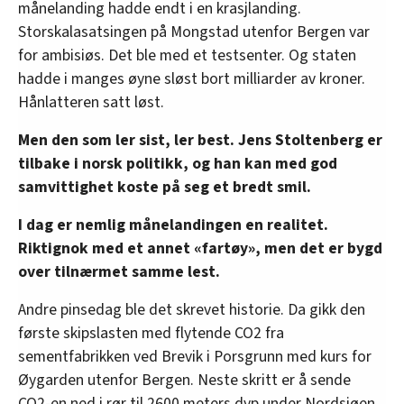
månelanding hadde endt i en krasjlanding.
Storskalasatsingen på Mongstad utenfor Bergen var
for ambisiøs. Det ble med et testsenter. Og staten
hadde i manges øyne sløst bort milliarder av kroner.
Hånlatteren satt løst.
Men den som ler sist, ler best. Jens Stoltenberg er
tilbake i norsk politikk, og han kan med god
samvittighet koste på seg et bredt smil.
I dag er nemlig månelandingen en realitet.
Riktignok med et annet «fartøy», men det er bygd
over tilnærmet samme lest.
Andre pinsedag ble det skrevet historie. Da gikk den
første skipslasten med flytende CO2 fra
sementfabrikken ved Brevik i Porsgrunn med kurs for
Øygarden utenfor Bergen. Neste skritt er å sende
CO2-en ned i rør til 2600 meters dyp under Nordsjøen.