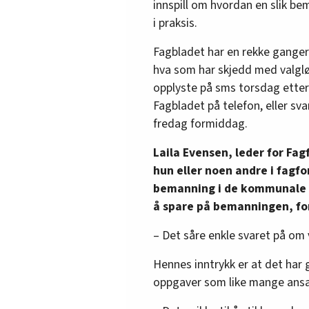
innspill om hvordan en slik b
i praksis.
Fagbladet har en rekke ganger 
hva som har skjedd med valglø
opplyste på sms torsdag etter
Fagbladet på telefon, eller sva
fredag formiddag.
Laila Evensen, leder for Fa
hun eller noen andre i fagf
bemanning i de kommunale
å spare på bemanningen, for
– Det såre enkle svaret på om va
Hennes inntrykk er at det har g
oppgaver som like mange ansa