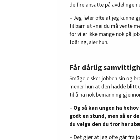
de fire ansatte på avdelingen e
– Jeg føler ofte at jeg kunne gj
til barn at «nei du må vente m
for vi er ikke mange nok på jobb»
toåring, sier hun.
Får dårlig samvittig
Småge elsker jobben sin og bre
mener hun at den hadde blitt u
til å ha nok bemanning gjenn
– Og så kan ungen ha behov f
godt en stund, men så er de
du velge den du tror har stø
– Det gjør at jeg ofte går fra 