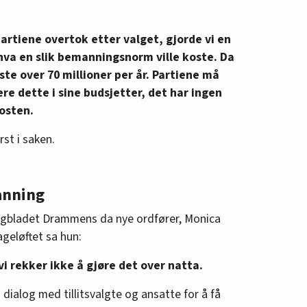
partiene overtok etter valget, gjorde vi en
va en slik bemanningsnorm ville koste. Da
oste over 70 millioner per år. Partiene må
ere dette i sine budsjetter, det har ingen
posten.
st i saken.
anning
Fagbladet Drammens da nye ordfører, Monica
geløftet sa hun:
i rekker ikke å gjøre det over natta.
i dialog med tillitsvalgte og ansatte for å få