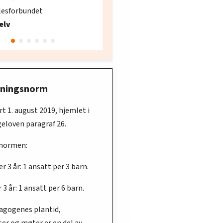
søker ny kontorlede
lesforbundet
Fellesforbundet avdeling
elv
10
Oslo
ningsnorm
rt 1. august 2019, hjemlet i
eloven paragraf 26.
 normen:
r 3 år: 1 ansatt per 3 barn.
 3 år: 1 ansatt per 6 barn.
agogenes plantid,
er og møter er en del av