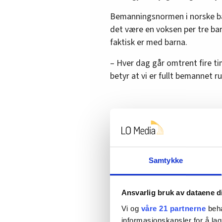
Bemanningsnormen i norske barn
det være en voksen per tre ba
faktisk er med barna.
– Hver dag går omtrent fire t
betyr at vi er fullt bemannet r
– Et løfte er et løfte
Det er i dag tre år siden komm
rødgrønt valgskred. I så godt
partier i ulike samarbeid over
Samtykke
styre.
Ap fikk ordføreren i Drammen 
Ansvarlig bruk av dataene d
SV og Venstre. De ble enige om 
Vi og
våre 21 partnerne
beha
være retningsgivende for de ø
informasjonskapsler for å lag