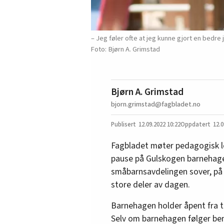
– Jeg føler ofte at jeg kunne gjort en bedre
Bjørn A. Grimstad
Bjørn A. Grimstad
bjorn.grimstad@fagbladet.no
12.09.2022
10:22
12.0
Fagbladet møter pedagogisk l
pause på Gulskogen barnehage
småbarnsavdelingen sover, på r
store deler av dagen.
Barnehagen holder åpent fra t
Selv om barnehagen følger bem