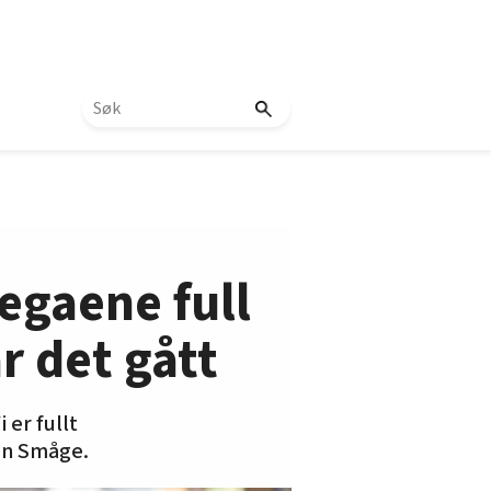
egaene full
r det gått
er fullt
en Småge.