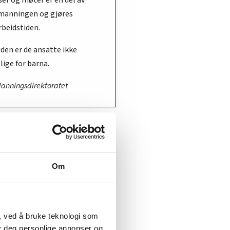
manningen og gjøres
arbeidstiden.
iden er de ansatte ikke
lige for barna.
danningsdirektoratet
Om
, ved å bruke teknologi som
lby deg personlige annonser og