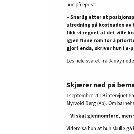
hun på epost:
– Snarlig etter at posisjons
utredning på kostnaden av h
fikk vi regnet at det ville k
igjen finne rom for å priorit
gjort enda, skriver hun i e-
Les hele svaret fra Janøy neder
Skjærer ned på bem
I september 2019 intervjuet 
Myrvold Berg (Ap). Om barneha
– Vi skal gjennomføre, men v
Videre sa hun at hun skulle gå 