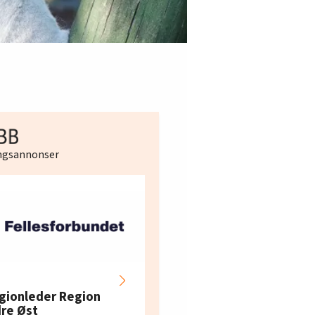
ingsannonser
Hotell- og
restaurantarbeidern
gionleder Region
e i Oslo og Akershus
dre Øst