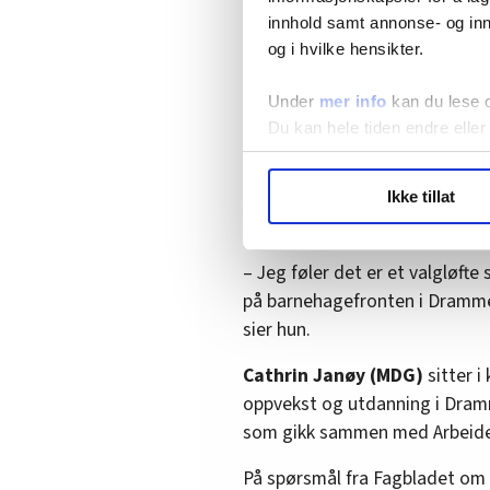
av disse at alle de kommunale
innhold samt annonse- og inn
bemanning i hele åpningstiden
og i hvilke hensikter.
Også under pauser, plantid og
Under
mer info
kan du lese 
Du kan hele tiden endre eller
Den gang snakket Fagbladet 
kunne tro det var sant
. Tre år
LO Medias publikasjoner frif
Tre år senere har May Linn ikk
Ikke tillat
hvordan våre nettsider blir br
bemanningen.
Vi deler bare informasjon o
annonsering. Disse er angitt
– Jeg føler det er et valgløfte
på barnehagefronten i Drammen,
sier hun.
Cathrin Janøy (MDG)
sitter 
oppvekst og utdanning i Dramm
som gikk sammen med Arbeiderp
På spørsmål fra Fagbladet om hv