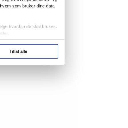
r hvem som bruker dine data
elge hvordan de skal brukes.
sler.
ler (cookies) for å lære
Tillat alle
ide statistikk.
artnere innenfor analyse og