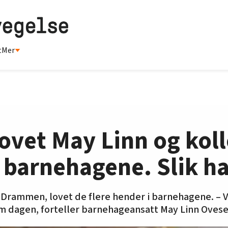
t
Mer
lovet May Linn og koll
barnehagene. Slik ha
Drammen, lovet de flere hender i barnehagene. – Vi 
m dagen, forteller barnehageansatt May Linn Oves