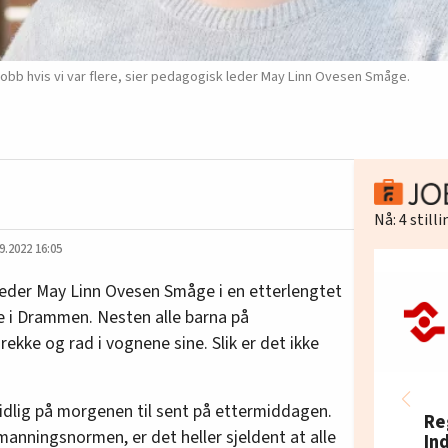
 jobb hvis vi var flere, sier pedagogisk leder May Linn Ovesen Småge.
Nå:
4
still
9.2022 16:05
eder May Linn Ovesen Småge i en etterlengtet
 i Drammen. Nesten alle barna på
ekke og rad i vognene sine. Slik er det ikke
idlig på morgenen til sent på ettermiddagen.
Re
anningsnormen, er det heller sjeldent at alle
In