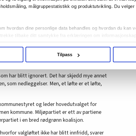
 barnehagene i Drammen skulle ha full
holdsmåling, målgruppestatistikk og produktutvikling. Du velge
.
 møter.
om hvordan dine personlige data behandles og hvordan du kan v
 trekke tilbake ditt samtykke fra erklæringen om informasjonskap
med barnehageansatt Marlene,
som nesten ikke
 etter tyder mye på at valgløftet var et luftslott.
agbevegelse.no, hk-nytt.no og fontene.no bruker informasjonskaps
e sett noe som helst av den ekstra
Tilpass
ukt slik at vi tilby relevant innhold, tilpassede annonser og utarbe
m hvordan du bruker nettstedet med LO Medias egne samarbeidsp
 i oversikten lengre ned på denne siden.
 som har blitt ignorert. Det har skjedd mye annet
 som nedleggelser. Men, et løfte er et løfte,
i kommunestyret og leder hovedutvalget for
en kommune. Miljøpartiet er ett av partiene
artiet i en bred rødgrønn koalisjon.
orfor valgløftet ikke har blitt innfridd, svarer