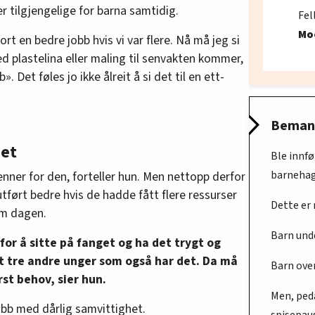
r tilgjengelige for barna samtidig.
Fel
Mo
ort en bedre jobb hvis vi var flere. Nå må jeg si
ed plastelina eller maling til senvakten kommer,
. Det føles jo ikke ålreit å si det til en ett-
Beman
het
Ble innfø
barnehag
nner for den, forteller hun. Men nettopp derfor
tført bedre hvis de hadde fått flere ressurser
Dette er
om dagen.
Barn unde
or å sitte på fanget og ha det trygt og
t tre andre unger som også har det. Da må
Barn over
rst behov, sier hun.
Men, ped
jobb med dårlig samvittighet.
spisepaus