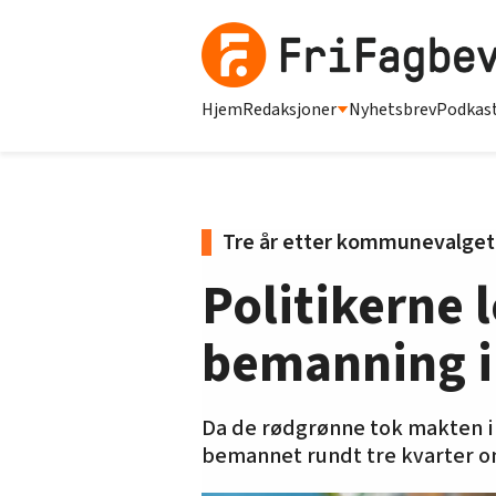
Hjem
Redaksjoner
Nyhetsbrev
Podkas
Tre år etter kommunevalget
Politikerne 
bemanning i 
Da de rødgrønne tok makten i 
bemannet rundt tre kvarter o