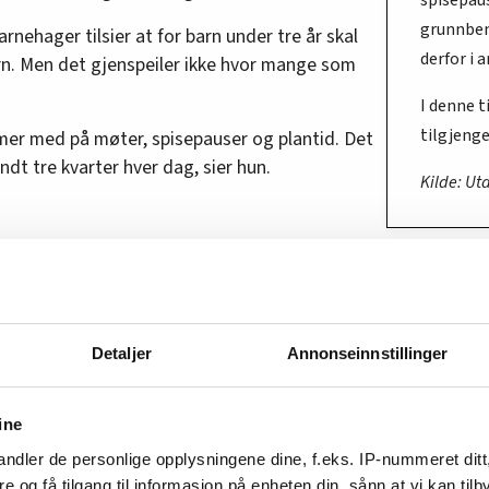
grunnbe
ehager tilsier at for barn under tre år skal
derfor i 
rn. Men det gjenspeiler ikke hvor mange som
I denne t
tilgjenge
imer med på møter, spisepauser og plantid. Det
undt tre kvarter hver dag, sier hun.
Kilde: Ut
unevalget i 2019. Det ble beskrevet som et
 som alle de største byene tok rødgrønne
 makten, i Drammen etter 16 år med borgerlig
Detaljer
Annonseinnstillinger
etter å ha inngått et samarbeid med Sp, MDG,
ine
en politisk plattform full av løfter som skulle
ndler de personlige opplysningene dine, f.eks. IP-nummeret ditt
konomiske prioriteringene de neste årene. Ett
re og få tilgang til informasjon på enheten din, sånn at vi kan ti