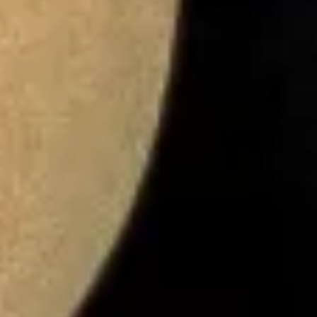
innenfor analyse og annonsering. Disse er angitt i
oversikten lengre ned på denne siden.