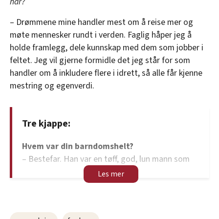
har?
– Drømmene mine handler mest om å reise mer og
møte mennesker rundt i verden. Faglig håper jeg å
holde framlegg, dele kunnskap med dem som jobber i
feltet. Jeg vil gjerne formidle det jeg står for som
handler om å inkludere flere i idrett, så alle får kjenne
mestring og egenverdi.
Tre kjappe:
Hvem var din barndomshelt?
– Bestefar. Han var en tøff, god, lun mann som
sto opp for det han trodde på.
Beste kompliment du har fått?
– At jeg er tålmodig og lyttende.