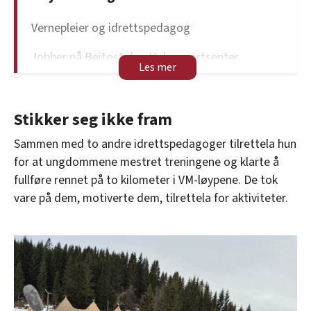
Vernepleier og idrettspedagog
Jobber på Beitostølen Helsesportsenter
Aktuell med: Ny sesong av Team Pølsa
Stikker seg ikke fram
Sammen med to andre idrettspedagoger tilrettela hun
for at ungdommene mestret treningene og klarte å
fullføre rennet på to kilometer i VM-løypene. De tok
vare på dem, motiverte dem, tilrettela for aktiviteter.