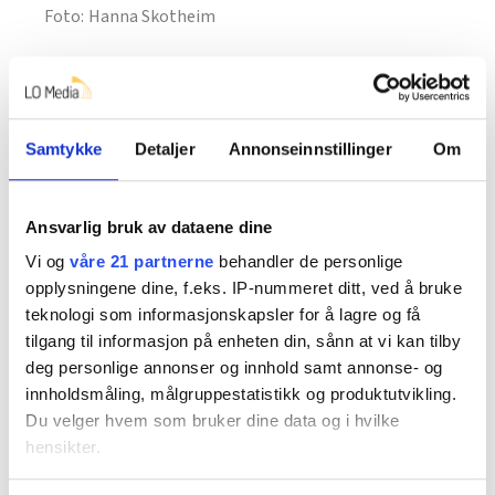
Hanna Skotheim
Samtykke
Detaljer
Annonseinnstillinger
Om
Ansvarlig bruk av dataene dine
Vi og
våre 21 partnerne
behandler de personlige
opplysningene dine, f.eks. IP-nummeret ditt, ved å bruke
teknologi som informasjonskapsler for å lagre og få
tilgang til informasjon på enheten din, sånn at vi kan tilby
deg personlige annonser og innhold samt annonse- og
innholdsmåling, målgruppestatistikk og produktutvikling.
Rokas (14) har vært til topps i klatreveggen og får
Du velger hvem som bruker dine data og i hvilke
oppmuntring av Maja.
hensikter.
Hanna Skotheim