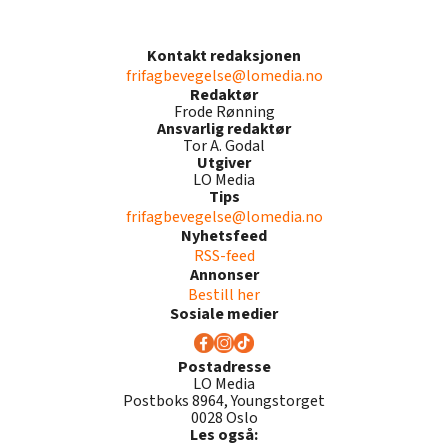
Kontakt redaksjonen
frifagbevegelse@lomedia.no
Redaktør
Frode Rønning
Ansvarlig redaktør
Tor A. Godal
Utgiver
LO Media
Tips
frifagbevegelse@lomedia.no
Nyhetsfeed
RSS-feed
Annonser
Bestill her
Sosiale medier
Postadresse
LO Media
Postboks 8964, Youngstorget
0028 Oslo
Les også: