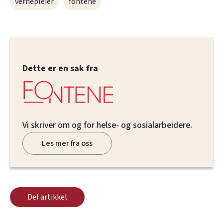
vernepleier
fontene
Hvem vil du stå fast i heisen med?
– Pølsa. Han inspirerer, han er god til å se folk
rundt seg og få folk til å føle seg viktig i en
gruppe.
Dette er en sak fra
Vi skriver om og for helse- og sosialarbeidere.
Les mer fra oss
Del artikkel