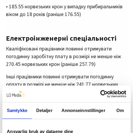
• 185.55 норвезьких крон у випадку прибиральників
віком до 18 років (раніше 176.55)
Електроінженерні спеціальності
Кваліфіковані працівники повинні отримувати
погодинну заробітну плату в розмірі не менше ніж
270.45 норвезьких крон (раніше 257.79)
Інші працівники повинні отримувати погодинну
оплату в розмірі не менше ніж 241.77 норвезьких
крон за годину (раніше 229.11)
Ваш керівник не приймає лікарняний?
Ось що
Samtykke
Detaljer
Annonseinnstillinger
Om
вам потрібно зробити
Ansvarlig bruk av dataene dine