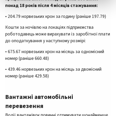
statistikk.
понад 18 років після 4 місяців стажування:
Vi deler bare informasjon om hvordan du bruker
nettstedet med LO Medias egne samarbeidspartnere
• 204.79 норвезьких крон за годину (раніше 197.79)
innenfor analyse og annonsering. Disse er angitt i
Кошти за ночівлю на локаціях підприємства
oversikten lengre ned på denne siden.
роботодавець може вирахувати із заробітної плати
до оподаткування у наступному розмірі:
• 675.67 норвезьких крон на місяць за одномісний
номер (раніше 660.48)
• 439.46 норвезьких крон на місяць за двомісний
номер (раніше 429.58)
Вантажні автомобільні
перевезення
Водії вантажівок повинні отримувати щонайменше