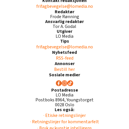
Kontakt redaksjonen
frifagbevegelse@lomedia.no
Redaktør
Frode Rønning
Ansvarlig redaktør
Tor A. Godal
Utgiver
LO Media
Tips
frifagbevegelse@lomedia.no
Nyhetsfeed
RSS-feed
Annonser
Bestill her
Sosiale medier
Postadresse
LO Media
Postboks 8964, Youngstorget
0028 Oslo
Les også:
· Etiske retningslinjer
· Retningslinjer for kommentarfelt
· Bruk av kunstig intelligens