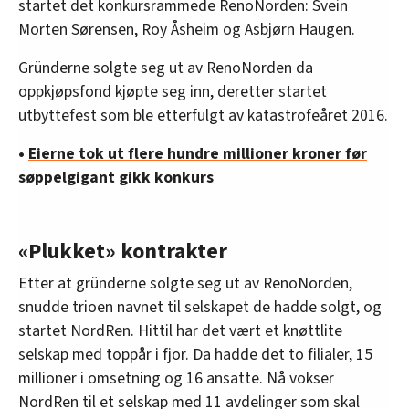
startet det konkursrammede RenoNorden: Svein
Morten Sørensen, Roy Åsheim og Asbjørn Haugen.
Gründerne solgte seg ut av RenoNorden da
oppkjøpsfond kjøpte seg inn, deretter startet
utbyttefest som ble etterfulgt av katastrofeåret 2016.
•
Eierne tok ut flere hundre millioner kroner før
søppelgigant gikk konkurs
«Plukket» kontrakter
Etter at gründerne solgte seg ut av RenoNorden,
snudde trioen navnet til selskapet de hadde solgt, og
startet NordRen. Hittil har det vært et knøttlite
selskap med toppår i fjor. Da hadde det to filialer, 15
millioner i omsetning og 16 ansatte. Nå vokser
NordRen til et selskap med 11 avdelinger som skal