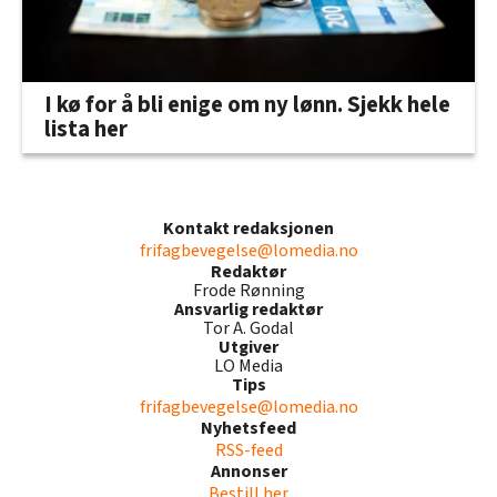
I kø for å bli enige om ny lønn. Sjekk hele
lista her
Kontakt redaksjonen
frifagbevegelse@lomedia.no
Redaktør
Frode Rønning
Ansvarlig redaktør
Tor A. Godal
Utgiver
LO Media
Tips
frifagbevegelse@lomedia.no
Nyhetsfeed
RSS-feed
Annonser
Bestill her