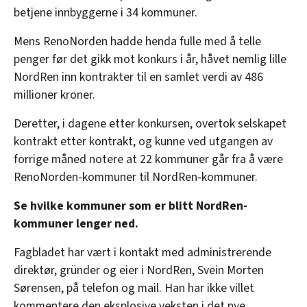
betjene innbyggerne i 34 kommuner.
Mens RenoNorden hadde henda fulle med å telle
penger før det gikk mot konkurs i år, håvet nemlig lille
NordRen inn kontrakter til en samlet verdi av 486
millioner kroner.
Deretter, i dagene etter konkursen, overtok selskapet
kontrakt etter kontrakt, og kunne ved utgangen av
forrige måned notere at 22 kommuner går fra å være
RenoNorden-kommuner til NordRen-kommuner.
Se hvilke kommuner som er blitt NordRen-
kommuner lenger ned.
Fagbladet har vært i kontakt med administrerende
direktør, gründer og eier i NordRen, Svein Morten
Sørensen, på telefon og mail. Han har ikke villet
kommentere den eksplosive veksten i det nye