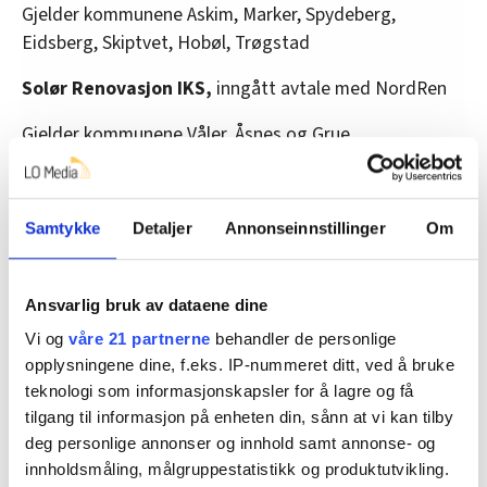
Gjelder kommunene Askim, Marker, Spydeberg,
Eidsberg, Skiptvet, Hobøl, Trøgstad
Solør Renovasjon IKS,
inngått avtale med NordRen
Gjelder kommunene Våler, Åsnes og Grue
Sandefjord
Inngått avtale med NordRen om å gå videre i
Samtykke
Detaljer
Annonseinnstillinger
Om
kontrkten til RenoNorden.
Agder renovasjon
Ansvarlig bruk av dataene dine
Vi og
våre 21 partnerne
behandler de personlige
Inngikk avtale om å overta fram til ny anbudsperiode,
opplysningene dine, f.eks. IP-nummeret ditt, ved å bruke
som selskapet også har vunnet.
teknologi som informasjonskapsler for å lagre og få
Gjelder kommunene Arendal, Froland og Grimstad.
tilgang til informasjon på enheten din, sånn at vi kan tilby
deg personlige annonser og innhold samt annonse- og
Bærum kommune
innholdsmåling, målgruppestatistikk og produktutvikling.