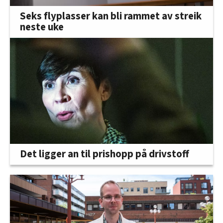
Seks flyplasser kan bli rammet av streik
neste uke
Det ligger an til prishopp på drivstoff