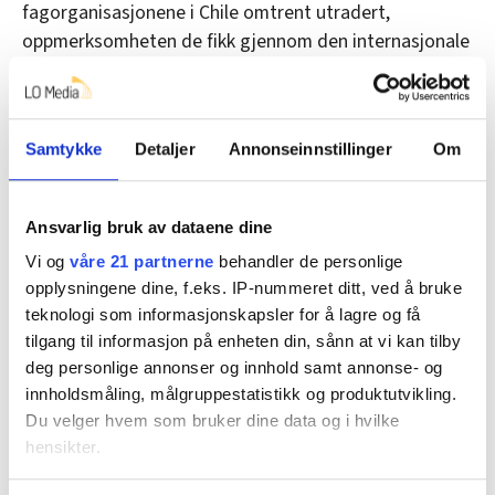
fagorganisasjonene i Chile omtrent utradert,
oppmerksomheten de fikk gjennom den internasjonale
fagbevegelsen var derfor veldig viktig.
– Dette ga de som kjempet for fagbevegelsen i Chile,
beskyttelse mot regimet, forklarer han.
Samtykke
Detaljer
Annonseinnstillinger
Om
Et liv i Norge
Ansvarlig bruk av dataene dine
Vi og
våre 21 partnerne
behandler de personlige
Han fikk etter hvert jobb i Bergen Offentlige
opplysningene dine, f.eks. IP-nummeret ditt, ved å bruke
Bibliotek, en arbeidsplass han hadde i 37 år.
teknologi som informasjonskapsler for å lagre og få
Blamey har nylig blitt pensjonist, men sitter
tilgang til informasjon på enheten din, sånn at vi kan tilby
fortsatt i styret i Fagforbundet Bergenhus.
deg personlige annonser og innhold samt annonse- og
innholdsmåling, målgruppestatistikk og produktutvikling.
Han organiserte seg tidlig, neste år kan han se tilbake
Du velger hvem som bruker dine data og i hvilke
på 40 år i norsk fagbevegelse. Først i Norsk
hensikter.
Kommuneforbund, som senere ble til Fagforbundet.
Deltakelsen i fagbevegelsen har gitt ham en arena å