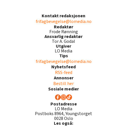
Kontakt redaksjonen
frifagbevegelse@lomedia.no
Redaktør
Frode Rønning
Ansvarlig redaktør
Tor A. Godal
Utgiver
LO Media
Tips
frifagbevegelse@lomedia.no
Nyhetsfeed
RSS-feed
Annonser
Bestill her
Sosiale medier
Postadresse
LO Media
Postboks 8964, Youngstorget
0028 Oslo
Les også: