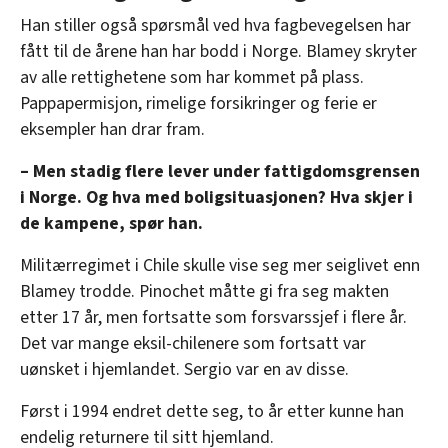
Han stiller også spørsmål ved hva fagbevegelsen har
fått til de årene han har bodd i Norge. Blamey skryter
av alle rettighetene som har kommet på plass.
Pappapermisjon, rimelige forsikringer og ferie er
eksempler han drar fram.
– Men stadig flere lever under fattigdomsgrensen
i Norge. Og hva med boligsituasjonen? Hva skjer i
de kampene, spør han.
Militærregimet i Chile skulle vise seg mer seiglivet enn
Blamey trodde. Pinochet måtte gi fra seg makten
etter 17 år, men fortsatte som forsvarssjef i flere år.
Det var mange eksil-chilenere som fortsatt var
uønsket i hjemlandet. Sergio var en av disse.
Først i 1994 endret dette seg, to år etter kunne han
endelig returnere til sitt hjemland.