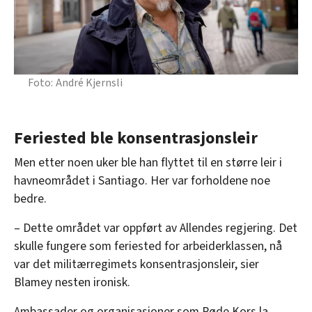
André Kjernsli
Feriested ble konsentrasjonsleir
Men etter noen uker ble han flyttet til en større leir i
havneområdet i Santiago. Her var forholdene noe
bedre.
– Dette området var oppført av Allendes regjering. Det
skulle fungere som feriested for arbeiderklassen, nå
var det militærregimets konsentrasjonsleir, sier
Blamey nesten ironisk.
Ambassader og organisasjoner som Røde Kors la