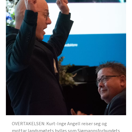
OVERTAKELSEN: Kurt-Inge Angell reiser seg og
mottar landsmøtets hylles som Sjømannsforbundets