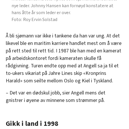
nye leder. Johnny Hansen kan fornøyd konstatere at
hans åtte år som leder er over.
Roy Ervin Solstad
Å bli sjømann var ikke i tankene da han var ung. At det
likevel ble en maritim karriere handlet mest om å være
på rett sted til rett tid. I 1987 ble han med en kamerat
på arbeidskontoret fordi kameraten skulle få
rådgivning. Turen endte opp med at Angell sa ja til et
to-ukers vikariat på Jahre Lines skip «Kronprins
Harald» som seilte mellom Oslo og Kiel i Tyskland.
– Det var en dødskul jobb, sier Angell mens det
gnistrer i øyene av minnene som strømmer på.
Gikk i land i 1998