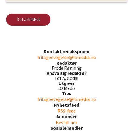
Del artikkel
Kontakt redaksjonen
frifagbevegelse@lomedia.no
Redaktør
Frode Rønning
Ansvarlig redaktør
Tor A. Godal
Utgiver
LO Media
Tips
frifagbevegelse@lomedia.no
Nyhetsfeed
RSS-feed
Annonser
Bestill her
Sosiale medier