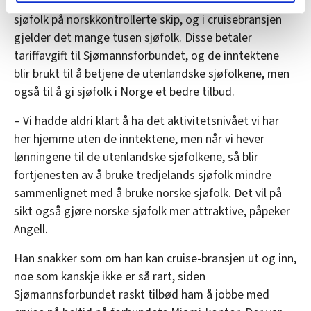
Forbundet forhandler tariffavtaler for utenlandske
lære hvordan våre nettsider blir brukt slik at vi tilby
sjøfolk på norskkontrollerte skip, og i cruisebransjen
relevant innhold, tilpassede annonser og utarbeide
gjelder det mange tusen sjøfolk. Disse betaler
statistikk.
tariffavgift til Sjømannsforbundet, og de inntektene
Vi deler bare informasjon om hvordan du bruker
blir brukt til å betjene de utenlandske sjøfolkene, men
nettstedet med LO Medias egne samarbeidspartnere
innenfor analyse og annonsering. Disse er angitt i
også til å gi sjøfolk i Norge et bedre tilbud.
oversikten lengre ned på denne siden.
– Vi hadde aldri klart å ha det aktivitetsnivået vi har
her hjemme uten de inntektene, men når vi hever
lønningene til de utenlandske sjøfolkene, så blir
fortjenesten av å bruke tredjelands sjøfolk mindre
sammenlignet med å bruke norske sjøfolk. Det vil på
sikt også gjøre norske sjøfolk mer attraktive, påpeker
Angell.
Han snakker som om han kan cruise-bransjen ut og inn,
noe som kanskje ikke er så rart, siden
Sjømannsforbundet raskt tilbød ham å jobbe med