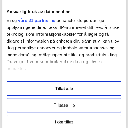
ikke var om bord, var det jo ofte reiser til både
konferanser og kurs. Jeg hadde to barn på tre og seks
Ansvarlig bruk av dataene dine
år, så det var fint å kunne slutte å reise så mye,
Vi og
våre 21 partnerne
behandler de personlige
forteller han.
opplysningene dine, f.eks. IP-nummeret ditt, ved å bruke
teknologi som informasjonskapsler for å lagre og få
Han visste neppe da at jobben i Sjømannsforbundet
tilgang til informasjon på enheten din, sånn at vi kan tilby
skulle føre til mer reising enn noen gang.
deg personlige annonser og innhold samt annonse- og
Prosjektstillingen ble omgjort til en fast stilling, og
innholdsmåling, målgruppestatistikk og produktutvikling.
etter et par år ble Angell spurt om å være med på
Du velger hvem som bruker dine data og i hvilke
cruiseskips-besøk. Det ville han.
hensikter.
– Jobben til sjøfolkene om bord på cruiseskip var jo lik
Under
mer info
kan du lese om hvordan dine personlige
den jeg var vant til fra «Harald» og «Ragnhild», og jeg
Tillat alle
data behandles og hvordan du kan velge hvordan de skal
synes det var kjempegøy, sier han.
brukes. Du kan hele tiden endre eller trekke tilbake ditt
samtykke fra erklæringen om informasjonskapsler.
Tilpass
Gagner norske sjøfolk
LO Medias publikasjoner frifagbevegelse.no, hk-nytt.no
Ikke tillat
og fontene.no bruker informasjonskapsler (cookies) for å