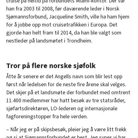
cruise på heltid på forbundets Miami-kontor. Der var
han fra 2003 til 2008, før daværende leder i Norsk
Sjømannsforbund, Jacqueline Smith, ville ha ham hjem
for å jobbe opp mot cruisetrafikken i Europa. Det
gjorde han helt fram til 2014, da han ble valgt som
nestleder på landsmøtet i Trondheim.
Tror på flere norske sjøfolk
Åtte år senere er det Angells navn som blir lest opp
først når ledelsen for de neste fire årene skal velges.
Det skjer på et landsmøte der forbundet med omtrent
11.400 medlemmer har hatt besøk av tre statsråder,
sjøfartsdirektøren, LO-lederen og internasjonale
fagforeningstopper fra hele verden.
– Når jeg er på skipsbesøk, pleier jeg å være litt frekk
og si at Sjømannsforbundet er best. Jeg synes vi har