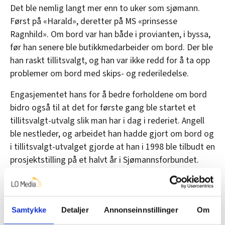
Det ble nemlig langt mer enn to uker som sjømann.
Først på «Harald», deretter på MS «prinsesse
Ragnhild». Om bord var han både i provianten, i byssa,
før han senere ble butikkmedarbeider om bord. Der ble
han raskt tillitsvalgt, og han var ikke redd for å ta opp
problemer om bord med skips- og rederiledelse.
Engasjementet hans for å bedre forholdene om bord
bidro også til at det for første gang ble startet et
tillitsvalgt-utvalg slik man har i dag i rederiet. Angell
ble nestleder, og arbeidet han hadde gjort om bord og
i tillitsvalgt-utvalget gjorde at han i 1998 ble tilbudt en
prosjektstilling på et halvt år i Sjømannsforbundet.
Oppgaven var å lage en egen tariffavtale for
hurtigferjer. Angell beskriver det som en formalisering
av det arbeidet de hadde begynt om bord.
Samtykke
Detaljer
Annonseinnstillinger
Om
– Det passet egentlig fint å slutte å seile, for når jeg