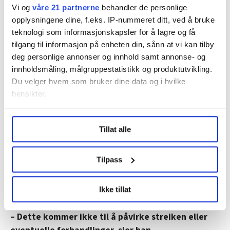
Vi og
våre 21 partnerne
behandler de personlige
fungerer, sier German Bender.
opplysningene dine, f.eks. IP-nummeret ditt, ved å bruke
teknologi som informasjonskapsler for å lagre og få
tilgang til informasjon på enheten din, sånn at vi kan tilby
Ikke et gjennombrudd
deg personlige annonser og innhold samt annonse- og
innholdsmåling, målgruppestatistikk og produktutvikling.
Simon Petersson er avtalesekretær i IF Metall. Han sier
Du velger hvem som bruker dine data og i hvilke
IF Metall kjenner til opplysningene som German Bender
hensikter.
har kommet med.
Under
mer info
kan du lese om hvordan dine personlige
Forbundet har kontaktet det franske forbundet CFDT
Tillat alle
data behandles og hvordan du kan velge hvordan de skal
for å finne ut mer om avtalene, opplysningene fra
brukes. Du kan hele tiden endre eller trekke tilbake ditt
German Bender stemmer, sier Petersson.
samtykke fra erklæringen om informasjonskapsler.
Tilpass
Men det svenske forbundet ser ikke på dette som noe
LO Medias publikasjoner frifagbevegelse.no, hk-nytt.no
gjennombrudd. Petersson tror ikke avtalene vil få
Ikke tillat
og fontene.no bruker informasjonskapsler (cookies) for å
betydning for streiken i Sverige.
lære hvordan våre nettsider blir brukt slik at vi tilby
– Dette kommer ikke til å påvirke streiken eller
relevant innhold, tilpassede annonser og utarbeide
statistikk.