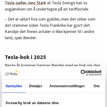
Tesla-sjefen Jens Stark
at Tesla Sverige kan ta
avgjørelsen om å undertegne på en tariffavtale.
– Det er uklart hva som gjelder, men det virker som
det stemmer siden Tesla Frankrike har gjort det.
Kanskje det finnes avtaler vi ikke kjenner til i andre
land, spør Bender.
Tesla-bok i 2025
Neste år kommer German Bender med en bok om den
pågående Tesla-streiken i Sverige. Han skal intervjue
streikende, IF Metall sentralt, fagforeningsfolk fra
andre forbund, forskere, myndigheter og han skal
Samtykke
Detaljer
Annonseinnstillinger
Om
forsøke å få tak i Tesla.
– Tanken er å anvende Tesla-streiken som et
Ansvarlig bruk av dataene dine
eksempel på hvordan den svenske modellen