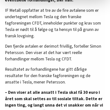
eventuelle forhandlinger, sier han.
Vi deler bare informasjon om hvordan du bruker
IF Metall oppfatter at tre av de fire avtalene som er
nettstedet med LO Medias egne samarbeidspartnere
undertegnet mellom Tesla og den franske
innenfor analyse og annonsering. Disse er angitt i
fagforeningen CFDT, inneholder punkter og krav som
oversikten lengre ned på denne siden.
Tesla er nødt til å følge og ta hensyn til på grunn av
fransk lovgiving.
Den fjerde avtalen er derimot frivillig, forteller Simon
Petersson. Den viser at det har vært reelle
forhandlinger mellom Tesla og CFDT.
Resultatet av forhandlingene har gitt dårlige
resultater for den franske fagforeningen og de
ansatte i Tesla, mener Petersson.
– Den viser at alle ansatt i Tesla skal få 30 euro i
året som skal settes av til sosiale tiltak. Dette er
ingen ting, og langt unna det vi snakker om når vi