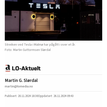
Streiken ved Tesla i Malmø har pågått i over et år.
Martin Guttormsen Slørdal
Martin G. Slørdal
martin@lomedia.no
20.11.2024
18:30
26.11.2024 09:43