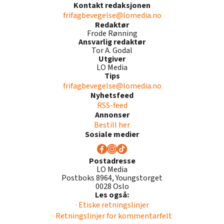
Kontakt redaksjonen
frifagbevegelse@lomedia.no
Redaktør
Frode Rønning
Ansvarlig redaktør
Tor A. Godal
Utgiver
LO Media
Tips
frifagbevegelse@lomedia.no
Nyhetsfeed
RSS-feed
Annonser
Bestill her
Sosiale medier
Postadresse
LO Media
Postboks 8964, Youngstorget
0028 Oslo
Les også:
· Etiske retningslinjer
· Retningslinjer for kommentarfelt