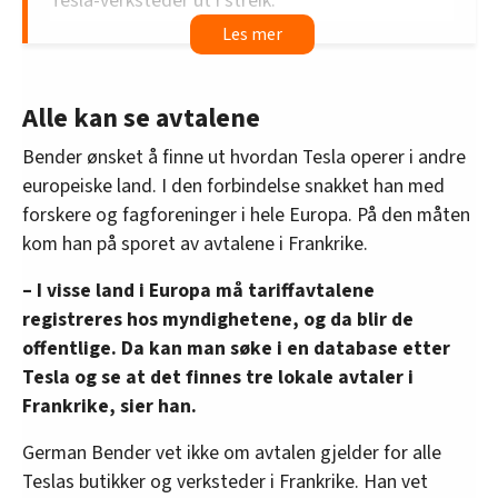
Tesla-verksteder ut i streik.
De er organisert i forbundet IF Metall.
De krever en tariffavtale (kollektivavtale, som
Alle kan se avtalene
det heter på svensk) som sikrer minstelønn,
bedre pensjon og forsikringer. Det har Tesla sagt
Bender ønsket å finne ut hvordan Tesla operer i andre
nei til.
europeiske land. I den forbindelse snakket han med
forskere og fagforeninger i hele Europa. På den måten
Det har vært møter mellom TM Sweden AB
kom han på sporet av avtalene i Frankrike.
(Tesla Sverige) og IF Metall som ikke har ført
fram.
– I visse land i Europa må tariffavtalene
registreres hos myndighetene, og da blir de
IF Metall ville først ikke oppgi hvor mange som
offentlige. Da kan man søke i en database etter
gikk ut i streik i fjor.
Tesla og se at det finnes tre lokale avtaler i
Frankrike, sier han.
LO-Aktuelt får oppgitt fra forbundet at 53 IF
Metall-medlemmer på Teslas servicesteder i
German Bender vet ikke om avtalen gjelder for alle
Sverige er i streik i dag.
Teslas butikker og verksteder i Frankrike. Han vet