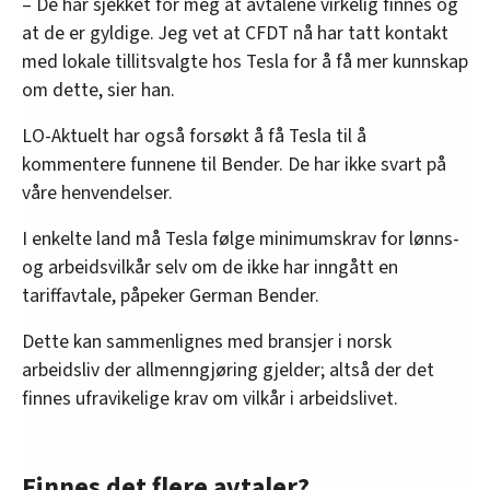
– De har sjekket for meg at avtalene virkelig finnes og
at de er gyldige. Jeg vet at CFDT nå har tatt kontakt
med lokale tillitsvalgte hos Tesla for å få mer kunnskap
om dette, sier han.
LO-Aktuelt har også forsøkt å få Tesla til å
kommentere funnene til Bender. De har ikke svart på
våre henvendelser.
I enkelte land må Tesla følge minimumskrav for lønns-
og arbeidsvilkår selv om de ikke har inngått en
tariffavtale, påpeker German Bender.
Dette kan sammenlignes med bransjer i norsk
arbeidsliv der allmenngjøring gjelder; altså der det
finnes ufravikelige krav om vilkår i arbeidslivet.
Finnes det flere avtaler?