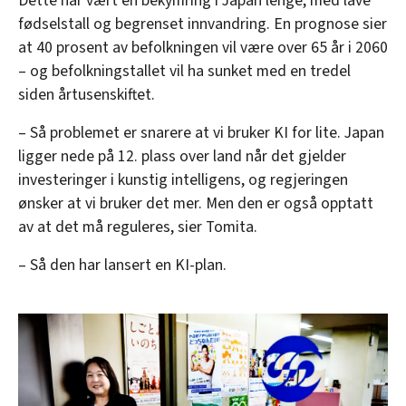
Dette har vært en bekymring i Japan lenge, med lave
fødselstall og begrenset innvandring. En prognose sier
at 40 prosent av befolkningen vil være over 65 år i 2060
– og befolkningstallet vil ha sunket med en tredel
siden årtusenskiftet.
– Så problemet er snarere at vi bruker KI for lite. Japan
ligger nede på 12. plass over land når det gjelder
investeringer i kunstig intelligens, og regjeringen
ønsker at vi bruker det mer. Men den er også opptatt
av at det må reguleres, sier Tomita.
– Så den har lansert en KI-plan.