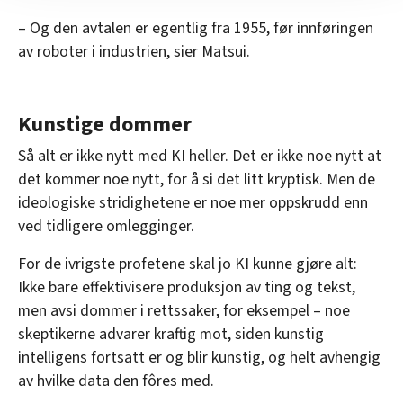
nettstedet med LO Medias egne samarbeidspartnere
innenfor analyse og annonsering. Disse er angitt i
– Og den avtalen er egentlig fra 1955, før innføringen
oversikten lengre ned på denne siden.
av roboter i industrien, sier Matsui.
Kunstige dommer
Så alt er ikke nytt med KI heller. Det er ikke noe nytt at
det kommer noe nytt, for å si det litt kryptisk. Men de
ideologiske stridighetene er noe mer oppskrudd enn
ved tidligere omlegginger.
For de ivrigste profetene skal jo KI kunne gjøre alt:
Ikke bare effektivisere produksjon av ting og tekst,
men avsi dommer i rettssaker, for eksempel – noe
skeptikerne advarer kraftig mot, siden kunstig
intelligens fortsatt er og blir kunstig, og helt avhengig
av hvilke data den fôres med.