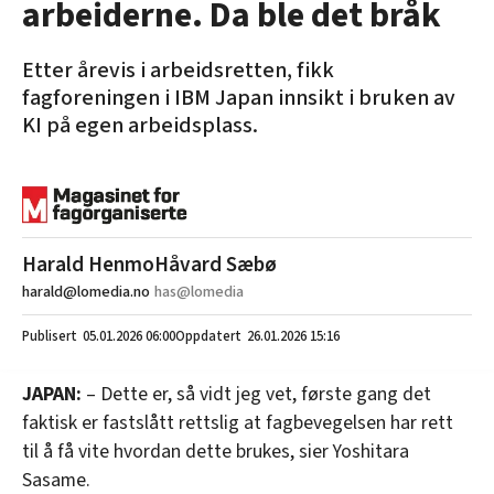
arbeiderne. Da ble det bråk
Etter årevis i arbeidsretten, fikk
fagforeningen i IBM Japan innsikt i bruken av
KI på egen arbeidsplass.
Harald Henmo
Håvard Sæbø
harald@lomedia.no
has@lomedia
05.01.2026
06:00
26.01.2026 15:16
JAPAN:
– Dette er, så vidt jeg vet, første gang det
faktisk er fastslått rettslig at fagbevegelsen har rett
til å få vite hvordan dette brukes, sier Yoshitara
Sasame.