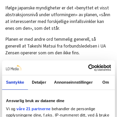
Ifølge japanske myndigheter er det «benyttet et visst
abstraksjonsnivå under utformingen» av planen, «sånn
at interessenter med forskjellige innfallsvinkler kan
enes om den», som det står.
Planen er med andre ord temmelig generell, så
generell at Takeshi Matsui fra forbundsledelsen i UA
Zensen opererer som om den ikke fins.
– Det fins ikke noen egentlig plan for Japan som
helhet, sier Matsui.
– Men vi har en plan i UA Zensen.
Samtykke
Detaljer
Annonseinnstillinger
Om
Ansvarlig bruk av dataene dine
Vi og
våre 21 partnerne
behandler de personlige
opplysningene dine, f.eks. IP-nummeret ditt, ved å bruke