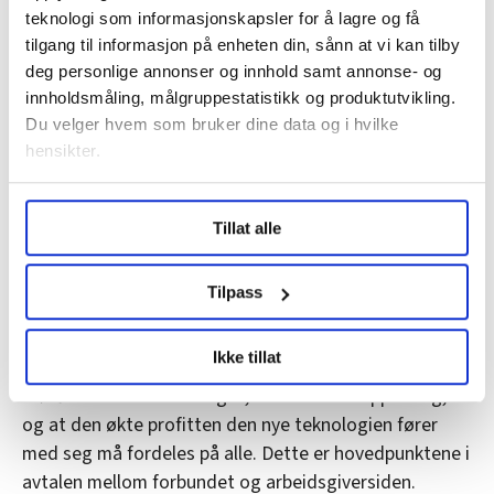
teknologi som informasjonskapsler for å lagre og få
tilgang til informasjon på enheten din, sånn at vi kan tilby
deg personlige annonser og innhold samt annonse- og
innholdsmåling, målgruppestatistikk og produktutvikling.
Du velger hvem som bruker dine data og i hvilke
hensikter.
(Undersak 2) Takeshi Matsui i UA Zensen
Håvard Sæbø
Under
mer info
kan du lese om hvordan dine personlige
Tillat alle
data behandles og hvordan du kan velge hvordan de skal
brukes. Du kan hele tiden endre eller trekke tilbake ditt
UA Zensen har 1,8 millioner medlemmer innen alt fra
samtykke fra erklæringen om informasjonskapsler.
tekstilbransjen til handel, og Matsui gir oss en
Tilpass
detaljert gjennomgang av forbundets KI-plan.
LO Medias publikasjoner frifagbevegelse.no, hk-nytt.no
Ikke tillat
og fontene.no bruker informasjonskapsler (cookies) for å
Mye handler om medarbeidermedvirkning: at ting må
lære hvordan våre nettsider blir brukt slik at vi tilby
drøftes med de tillitsvalgte, at alle må få opplæring,
relevant innhold, tilpassede annonser og utarbeide
og at den økte profitten den nye teknologien fører
statistikk.
med seg må fordeles på alle. Dette er hovedpunktene i
Vi deler bare informasjon om hvordan du bruker
avtalen mellom forbundet og arbeidsgiversiden.