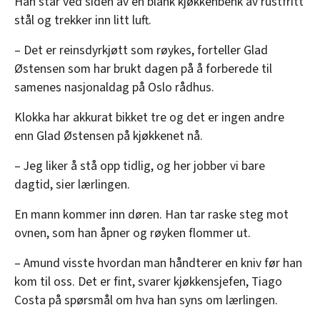
Han står ved siden av en blank kjøkkenbenk av rustfritt
stål og trekker inn litt luft.
– Det er reinsdyrkjøtt som røykes, forteller Glad
Østensen som har brukt dagen på å forberede til
samenes nasjonaldag på Oslo rådhus.
Klokka har akkurat bikket tre og det er ingen andre
enn Glad Østensen på kjøkkenet nå.
– Jeg liker å stå opp tidlig, og her jobber vi bare
dagtid, sier lærlingen.
En mann kommer inn døren. Han tar raske steg mot
ovnen, som han åpner og røyken flommer ut.
– Amund visste hvordan man håndterer en kniv før han
kom til oss. Det er fint, svarer kjøkkensjefen, Tiago
Costa på spørsmål om hva han syns om lærlingen.