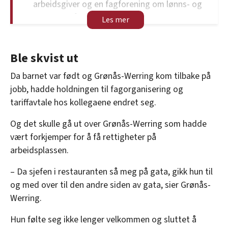
arbeidsgiver og en fagforening om lønns- og
arbeidsvilkår. Den kan for eksempel inneholde
bestemmelser om overtidsbetaling,
minstelønn og arbeidstid.
Ble skvist ut
Uten tariffavtale, setter arbeidsgiver
betingelsene.
Da barnet var født og Grønås-Werring kom tilbake på
I hovedavtalene mellom LO og NHO og YS og
jobb, hadde holdningen til fagorganisering og
NHO står det at begge parter kan kreve en
tariffavtale hos kollegaene endret seg.
tariffavtale, hvis minst ti prosent av de
Og det skulle gå ut over Grønås-Werring som hadde
ansatte i gruppen er fagorganiserte.
vært forkjemper for å få rettigheter på
Høy organisasjonsgrad kan påvirke støtten
arbeidsplassen.
til, og bruken av tariffavtalen i bedriften.
– Da sjefen i restauranten så meg på gata, gikk hun til
og med over til den andre siden av gata, sier Grønås-
Werring.
Hun følte seg ikke lenger velkommen og sluttet å