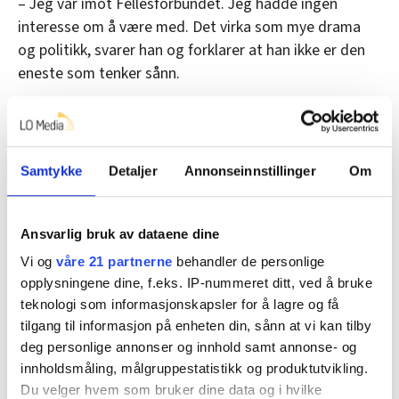
– Jeg var imot Fellesforbundet. Jeg hadde ingen
interesse om å være med. Det virka som mye drama
og politikk, svarer han og forklarer at han ikke er den
eneste som tenker sånn.
Samtidig peker han på den lave lønna i yrket, som
en av grunnene til at kokker ikke ser poenget med
å organisere seg. Det koster 1.5 prosent av lønna
Samtykke
Detaljer
Annonseinnstillinger
Om
før skatt, å være medlem av Fellesforbundet som
kokk.
Ansvarlig bruk av dataene dine
– Jeg tenkte at det går så mye penger ut i
medlemskontingent, at det forsvinner mer enn man
Vi og
våre 21 partnerne
behandler de personlige
opplysningene dine, f.eks. IP-nummeret ditt, ved å bruke
tjener. Jeg trodde at de eneste det gagner, er dem,
teknologi som informasjonskapsler for å lagre og få
sier han.
tilgang til informasjon på enheten din, sånn at vi kan tilby
Men så endret han mening og meldte seg inn i
deg personlige annonser og innhold samt annonse- og
Fellesforbundet i 2020. Det var forbildene hans som
innholdsmåling, målgruppestatistikk og produktutvikling.
Du velger hvem som bruker dine data og i hvilke
inspirerte han til å bli medlem.