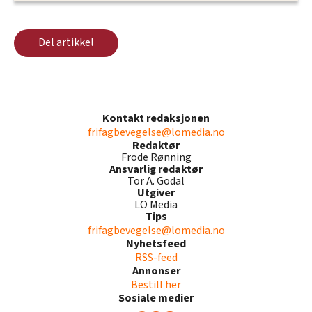
Del artikkel
Kontakt redaksjonen
frifagbevegelse@lomedia.no
Redaktør
Frode Rønning
Ansvarlig redaktør
Tor A. Godal
Utgiver
LO Media
Tips
frifagbevegelse@lomedia.no
Nyhetsfeed
RSS-feed
Annonser
Bestill her
Sosiale medier