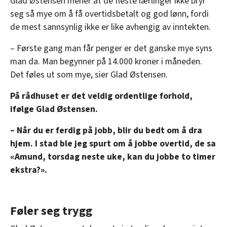
Glad Østensen mener at de fleste lærlinger ikke bryr
seg så mye om å få overtidsbetalt og god lønn, fordi
de mest sannsynlig ikke er like avhengig av inntekten.
– Første gang man får penger er det ganske mye syns
man da. Man begynner på 14.000 kroner i måneden.
Det føles ut som mye, sier Glad Østensen.
På rådhuset er det veldig ordentlige forhold,
ifølge Glad Østensen.
– Når du er ferdig på jobb, blir du bedt om å dra
hjem. I stad ble jeg spurt om å jobbe overtid, de sa
«Amund, torsdag neste uke, kan du jobbe to timer
ekstra?».
Føler seg trygg