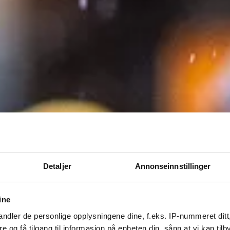
Detaljer
Annonseinnstillinger
ine
ndler de personlige opplysningene dine, f.eks. IP-nummeret ditt
re og få tilgang til informasjon på enheten din, sånn at vi kan ti