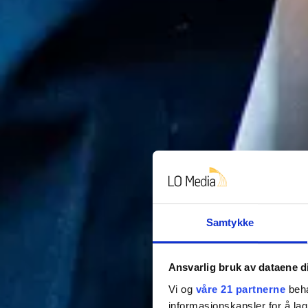
Samtykke
Ansvarlig bruk av dataene d
Vi og
våre 21 partnerne
beha
informasjonskapsler for å lag