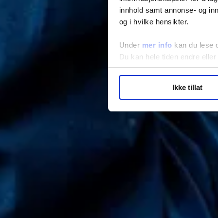
innhold samt annonse- og inn
og i hvilke hensikter.
Under
mer info
kan du lese 
Du kan hele tiden endre eller
LO Medias publikasjoner frif
Ikke tillat
hvordan våre nettsider blir br
Vi deler bare informasjon o
annonsering. Disse er angitt