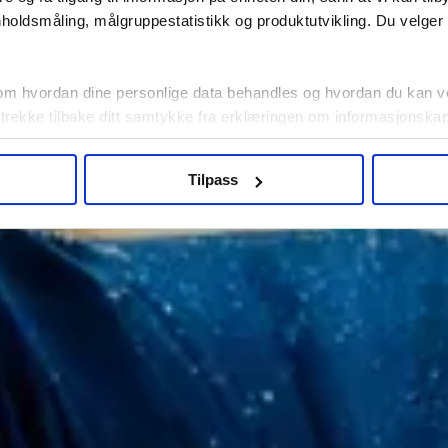
holdsmåling, målgruppestatistikk og produktutvikling. Du velge
om hvordan dine personlige data behandles og hvordan du kan v
 trekke tilbake ditt samtykke fra erklæringen om informasjonskap
agbevegelse.no, hk-nytt.no og fontene.no bruker informasjonskaps
Tilpass
ukt slik at vi tilby relevant innhold, tilpassede annonser og utarbe
m hvordan du bruker nettstedet med LO Medias egne samarbeidsp
 i oversikten lengre ned på denne siden.