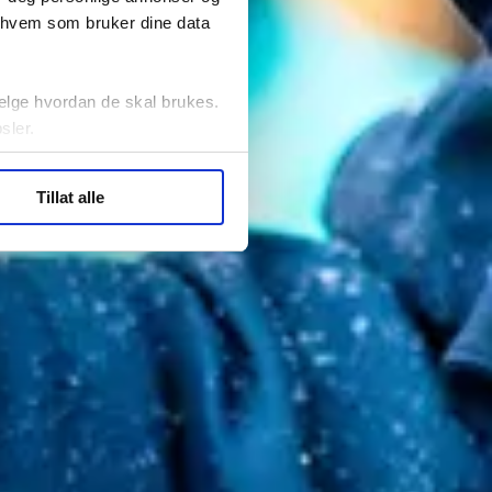
r hvem som bruker dine data
elge hvordan de skal brukes.
sler.
ler (cookies) for å lære
Tillat alle
ide statistikk.
artnere innenfor analyse og