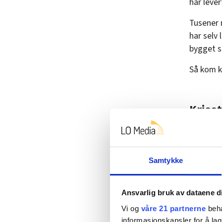
har lever
Tusener m
har selv 
bygget s
Så kom k
Kriset
Oljekris
og koron
Til høst
Samtykke
eneste hu
– Tillit
Ansvarlig bruk av dataene d
meg om å 
Vi og
våre 21 partnerne
beha
dette me
informasjonskapsler for å lag