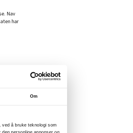
nse. Nav
taten har
ndalen)
r det
Om
 bedt
forlate
, ved å bruke teknologi som
lby deg personlige annonser og