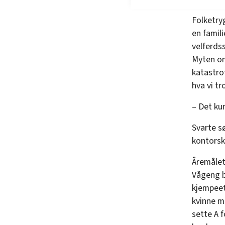
Folketry
en famili
velferds
Myten om
katastro
hva vi t
– Det kun
Svarte sø
kontorsk
Åremålet 
Vågeng b
kjempeet
kvinne m
sette A 