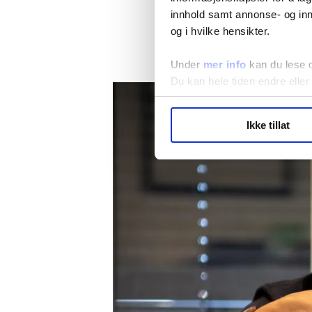
innhold samt annonse- og inn
Ansvarso
og i hvilke hensikter.
av Navs 
Under
mer info
kan du lese 
Du kan hele tiden endre eller
LO Medias publikasjoner frif
Ikke tillat
hvordan våre nettsider blir br
Vi deler bare informasjon o
annonsering. Disse er angitt