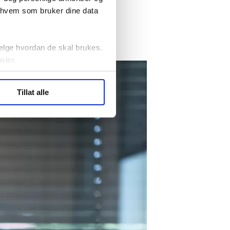
r hvem som bruker dine data
ssingen
rise.
elge hvordan de skal brukes.
sler.
ler (cookies) for å lære
Tillat alle
ide statistikk.
artnere innenfor analyse og