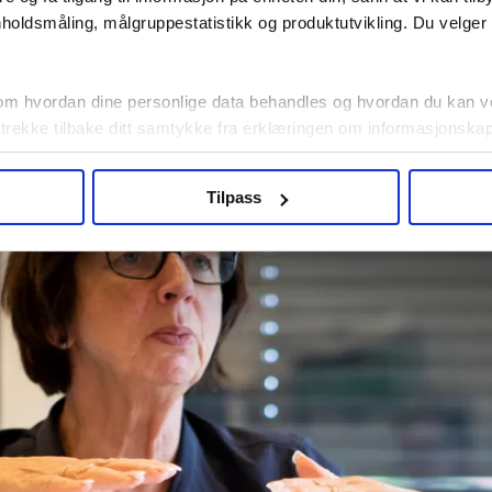
holdsmåling, målgruppestatistikk og produktutvikling. Du velge
versvømmelse. Ordet er tidligere brukt for å beskrive overle
førstelinje, de som må ta støyten hver gang det oppstår en k
om hvordan dine personlige data behandles og hvordan du kan v
 trekke tilbake ditt samtykke fra erklæringen om informasjonskap
agbevegelse.no, hk-nytt.no og fontene.no bruker informasjonskaps
Tilpass
ukt slik at vi tilby relevant innhold, tilpassede annonser og utarbe
m hvordan du bruker nettstedet med LO Medias egne samarbeidsp
 i oversikten lengre ned på denne siden.