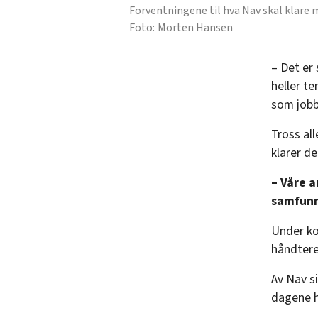
Forventningene til hva Nav skal klare m
Morten Hansen
– Det er 
heller te
som jobbe
Tross al
klarer d
– Våre a
samfunn
Under ko
håndtere
Av Nav s
dagene 