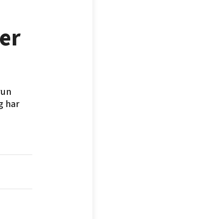
ter
run
g har