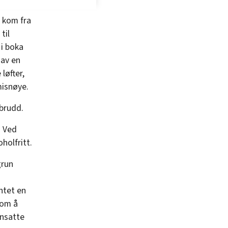
 kom fra
til
 i boka
 av en
løfter,
misnøye.
pbrudd.
. Ved
holfritt.
grun
ntet en
 om å
ansatte