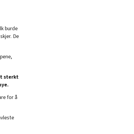
olk burde
skjer. De
opene,
et sterkt
mye.
re for å
avleste