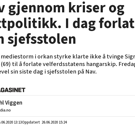
v gjennom kriser og
tpolitikk. I dag forla
 sjefsstolen
 mediestorm i orkan styrke klarte ikke å tvinge Sig
(69) til å forlate velferdsstatens hangarskip. Freda
vel sin siste dag i sjefsstolen på Nav.
hl Viggen
ia.no
.06.2020
13:13
26.06.2020 15:24