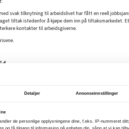
t:
ed svak tilknytning til arbeidslivet har fått en reell jobbsja
laget tiltak istedenfor å kjøpe dem inn på tiltaksmarkedet. E
terkere kontakter til arbeidsgiverne.
risene.
id
en, Nav-skandalen (som Vågeng insisterer på å kalle EØS-ska
akrisen har krevd sin Nav-leder.
en skal Vågeng holde foredrag om temaet kriseledelse. Det e
Detaljer
Annonseinnstillinger
n har på agendaen, sånn rent offisielt.
svalgte og de som jobber i systemet rundt meg har hele tiden
ine
fortsette som leder. Derfor har jeg gjort det. Jeg ville ikke 
ndler de personlige opplysningene dine, f.eks. IP-nummeret ditt
ns det sto på som verst.
re og få tilgang til informasjon på enheten din, sånn at vi kan ti