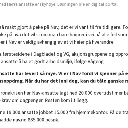
ed færre ansatte er skyhøye. Løsningen ble en digital portal.
så raskt gjort å peke på Nav, det er vi vant til fra tidligere. F
nke på hva det vil si om man bare hamrer i vei på alle feil som 
r i Nav er veldig avhengig av at vi heier på hverandre.
le førstesidene i Dagbladet og VG, aksjonsgruppene og oppr
e ansatte å ha et godt arbeidsmiljø, ifølge Vågeng
nsatte har levert så mye. Vi er i Nav fordi vi kjenner på 
soppdrag. Når du har det inni deg, kan du tåle ganske 
ronakrisen har Nav-ansatte lagt ned 20.000 overtidstimer ba
 krav om dagpenger. Resten kom i tillegg.
ine 19.000 ansatte jobbet 15.000 fra hjemmekontor. På de tr
hadde
nav.no
885.000 besøk.