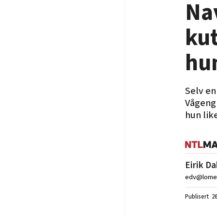
Na
kut
hun
Selv en
Vågeng 
hun like
Eirik Da
edv@lomed
26