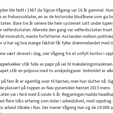
gden ble født i 1967 da Sigrun Vågeng var 16 år gammel. Hun
e av frelsessoldater, en av de historiske blodårene som ga liv 
staten. Bare tre år senere ble hele systemet satt under lupen
 velferdsstaten. Allerede den gang var velferdsstaten truet
fal mismatch, mente forfatterne: Avstanden mellom politiske 
ror vi har og hva mange faktisk får fyller drømmelandet med 
ne vært skrevet i dag, sier Vågeng fra et solfylt kontor i op
ppelsekker står fulle av papir på vei til makuleringsmaskinen
apet står en polpose med to avskjedsgaver. Innholdet er alko
på fem år er egentlig over til høsten, men hun slutter nå. Si
le plassert på toppen av Nav-pyramiden høsten 2015 mens
aten var i ferd med å runde ti år. Regjeringen hadde headhu
ed flere tiårs erfaring som leder i arbeidslivet, med oppdrag
for arbeid tilbake i Nav. Der mener Vågeng hun og de 19.000 