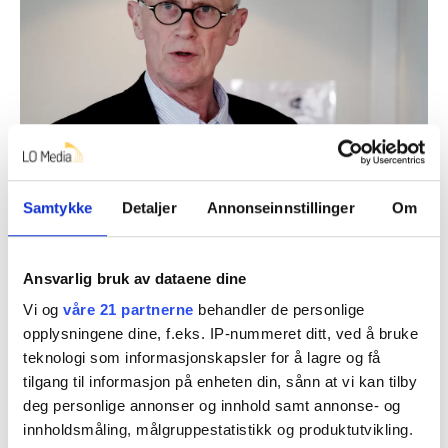
LÆRING: Tidligere sjeføkonom i LO, Stein Reegård,
mener det går an å lære av tidligere kriser, selv om de
Samtykke
Detaljer
Annonseinnstillinger
Om
er forskjellige.
Tri Nguyen Dinh
Ansvarlig bruk av dataene dine
Reegård mener Norge har klart seg bedre
Vi og
våre 21 partnerne
behandler de personlige
gjennom kriser i verdensøkononomien på grunn av
opplysningene dine, f.eks. IP-nummeret ditt, ved å bruke
den sterke samarbeidsmodellen.
teknologi som informasjonskapsler for å lagre og få
tilgang til informasjon på enheten din, sånn at vi kan tilby
Finanskrisen for litt over ti år siden utløste et krakk
deg personlige annonser og innhold samt annonse- og
som førte til økonomisk nedgang i hele verden. Dette
innholdsmåling, målgruppestatistikk og produktutvikling.
påvirket også norsk arbeidsliv.