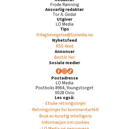
Frode Rønning
Ansvarlig redaktør
Tor A. Godal
Utgiver
LO Media
Tips
frifagbevegelse@lomedia.no
Nyhetsfeed
RSS-feed
Annonser
Bestill her
Sosiale medier
Postadresse
LO Media
Postboks 8964, Youngstorget
0028 Oslo
Les også:
· Etiske retningslinjer
· Retningslinjer for kommentarfelt
· Bruk av kunstig intelligens
· Informasjon om cookies
· LO Media og personvern