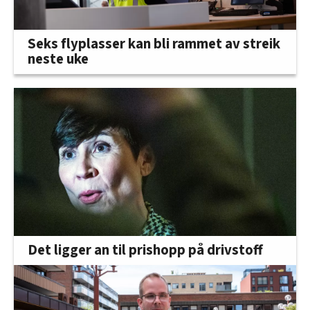
Seks flyplasser kan bli rammet av streik
neste uke
Det ligger an til prishopp på drivstoff