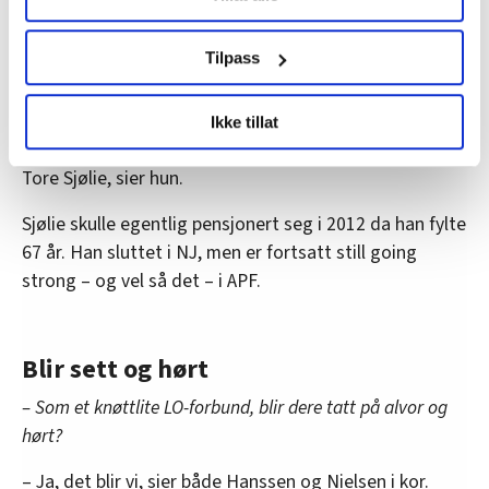
journalist i LO Media på heltid, forteller at hun gjerne
brukes. Du kan hele tiden endre eller trekke tilbake ditt
skulle vært frikjøpt noe mer til foreningsarbeid.
samtykke fra erklæringen om informasjonskapsler.
Tilpass
Samtidig sier hun at hun har en sjef som gir henne
stort spillerom.
LO Medias publikasjoner frifagbevegelse.no, hk-nytt.no
Ikke tillat
og fontene.no bruker informasjonskapsler (cookies) for å
– Dessuten hadde dette aldri gått uten hovedkasserer
lære hvordan våre nettsider blir brukt slik at vi tilby
Tore Sjølie, sier hun.
relevant innhold, tilpassede annonser og utarbeide
statistikk.
Sjølie skulle egentlig pensjonert seg i 2012 da han fylte
Vi deler bare informasjon om hvordan du bruker
67 år. Han sluttet i NJ, men er fortsatt still going
nettstedet med LO Medias egne samarbeidspartnere
strong – og vel så det – i APF.
innenfor analyse og annonsering. Disse er angitt i
oversikten lengre ned på denne siden.
Blir sett og hørt
– Som et knøttlite LO-forbund, blir dere tatt på alvor og
hørt?
– Ja, det blir vi, sier både Hanssen og Nielsen i kor.