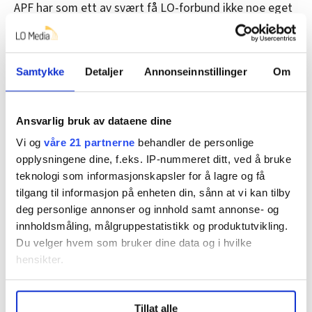
APF har som ett av svært få LO-forbund ikke noe eget
medlemsblad. Dette til tross for at medlemmene stort
sett består av journalister og redaktører i ulike medier.
Alle medlemmene får i dag LO-Aktuelt, men det blir jo
Samtykke
Detaljer
Annonseinnstillinger
Om
ikke helt det samme. Dette er knyttet til manglende
økonomiske ressurser. Noen jubileumsbok til for
Ansvarlig bruk av dataene dine
eksempel 100-årsjubileet for ti år siden var det heller
Vi og
våre 21 partnerne
behandler de personlige
ikke penger til. Sjøl om Hanssen påpeker at forbundet
opplysningene dine, f.eks. IP-nummeret ditt, ved å bruke
har en stolt historie.
teknologi som informasjonskapsler for å lagre og få
– Hvem av våre medlemmer ville lest en sånn bok? Spør
tilgang til informasjon på enheten din, sånn at vi kan tilby
Sjølie.
deg personlige annonser og innhold samt annonse- og
innholdsmåling, målgruppestatistikk og produktutvikling.
Mens Nielsen påpeker at medieprofessor Rune
Du velger hvem som bruker dine data og i hvilke
Ottosen har skrevet om APF i tidsskriftet til Norsk
hensikter.
Pressehistorisk Forening.
Under
mer info
kan du lese om hvordan dine personlige
I APF er det mye idealisme som rår. Hanssen, som er
Tillat alle
data behandles og hvordan du kan velge hvordan de skal