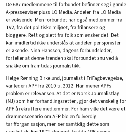
De 687 medlemmene til forbundet befinner seg i gamle
A-presseaviser pluss LO Media. Andelen fra LO Media
er voksende. Men forbundet har også medlemmer fra
TV2, fra det politiske miljøet, fra frilansere og
bloggere. Rett og slett fra folk som ønsker det. Det
kan imidlertid ikke underslås at andelen pensjonister
er økende. Nina Hanssen, dagens forbundsleder,
forteller at denne trenden skal forbundet snu ved å
snakke om framtidas journalistikk.
Helge Rønning Birkelund, journalist i FriFagbevegelse,
var leder i APF fra 2010 til 2012. Han mener APFs
problem er relevansen. At det er Norsk Journalistlag
(NJ) som har forhandlingsretten, gjør det vanskelig for
APF å rekruttere medlemmer. For ham ville det være et
drømmescenario om AFP ble en fullverdig
tarifforganisasjon, men ser samtidig dette som
urealistisk. Før 1972, derimot, hadde APF denne