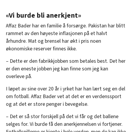
«Vi burde bli anerkjent»
Affaz Bader har en familie å forsørge. Pakistan har blitt
rammet av den høyeste inflasjonen på et halvt
århundre. Mat og brensel har økt i pris noen
økonomiske reserver finnes ikke.
– Dette er den fabrikkjobben som betales best. Det her
er den eneste jobben jeg kan finne som jeg kan
overleve på.
I løpet av sine over 20 år i yrket har han lært seg en del
om fotball. Affaz Bader vet at det er en verdenssport
og at det er store penger i bevegelse.
– Det er så stor forskjell på det vi får og det ballene
selges for. Vi burde få den anerkjennelsen vi fortjener.
Fotballspillerne er kjente i hele verden, men de kan ikke