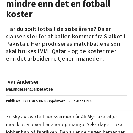
mindre enn det en fotball
koster
Har du spilt fotball de siste årene? Da er
sjansen stor for at ballen kommer fra Sialkot i
Pakistan. Her produseres matchballene som
skal brukes i VM i Qatar – og de koster mer
enn det arbeiderne tjener i måneden.
Ivar Andersen
ivar.andersen@arbetet.se
12.11.2022
06:00
05.12.2022 11:16
En sky av svarte fluer svermer når Ali Myrtaza vifter
med kluten over bananer og mango. Seks dager i uka
jobber han på fabrikken. Den sjuende dagen bemanner