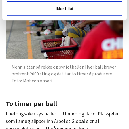
LO Medias publikasjoner frifagbevegelse.no, hk-nytt.no
Ikke tillat
og fontene.no bruker informasjonskapsler (cookies) for å
lære hvordan våre nettsider blir brukt slik at vi tilby
relevant innhold, tilpassede annonser og utarbeide
statistikk.
Vi deler bare informasjon om hvordan du bruker
nettstedet med LO Medias egne samarbeidspartnere
innenfor analyse og annonsering. Disse er angitt i
oversikten lengre ned på denne siden.
Menn sitter på rekke og syr fotballer. Hver ball krever
omtrent 2000 sting og det tar to timer å produsere
Mobeen Ansari
To timer per ball
I betongsalen sys baller til Umbro og Jaco. Plassjefen
som i smug slipper inn Arbetet Global sier at
personalet er ansatt på minimumslønn.