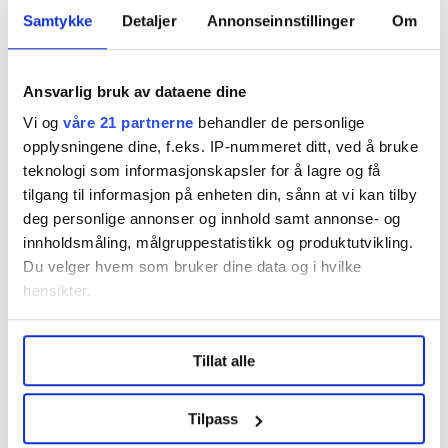
fabrikken er en kald betongsal.
Samtykke
Detaljer
Annonseinnstillinger
Om
Et hundretalls menn sitter på lave stoler og syr. De trer
nålene gjennom fem og sekskanta lappene av
Ansvarlig bruk av dataene dine
polyuretan. Drar i polyestertråden med store
Vi og
våre 21 partnerne
behandler de personlige
armbevegelser. Trer nålene. Strammer.
opplysningene dine, f.eks. IP-nummeret ditt, ved å bruke
teknologi som informasjonskapsler for å lagre og få
Omtrent 2000 sting trengs. De som har vært lenge i
tilgang til informasjon på enheten din, sånn at vi kan tilby
yrket kan fortelle om verkende hender og knær.
deg personlige annonser og innhold samt annonse- og
innholdsmåling, målgruppestatistikk og produktutvikling.
Bedriften som eier fabrikken, er en av byens største og
Du velger hvem som bruker dine data og i hvilke
produserer alle typer fotballer. Å lime ballene med
hensikter.
varme krever investeringer i teknikk og er dyrest. I
Sialkot er menneskene billigere enn maskinene.
Under
mer info
kan du lese om hvordan dine personlige
Tillat alle
data behandles og hvordan du kan velge hvordan de skal
brukes. Du kan hele tiden endre eller trekke tilbake ditt
samtykke fra erklæringen om informasjonskapsler.
Tilpass