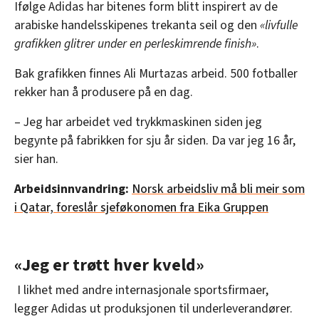
Ifølge Adidas har bitenes form blitt inspirert av de
arabiske handelsskipenes trekanta seil og den
«livfulle
grafikken glitrer under en perleskimrende finish»
.
Bak grafikken finnes Ali Murtazas arbeid. 500 fotballer
rekker han å produsere på en dag.
– Jeg har arbeidet ved trykkmaskinen siden jeg
begynte på fabrikken for sju år siden. Da var jeg 16 år,
sier han.
Arbeidsinnvandring:
Norsk arbeidsliv må bli meir som
i Qatar, foreslår sjeføkonomen fra Eika Gruppen
«Jeg er trøtt hver kveld»
I likhet med andre internasjonale sportsfirmaer,
legger Adidas ut produksjonen til underleverandører.