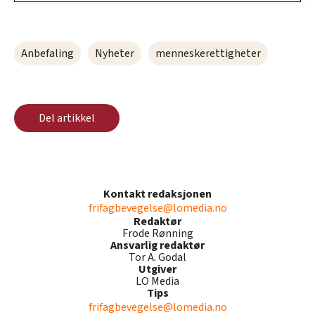
Anbefaling
Nyheter
menneskerettigheter
Del artikkel
Kontakt redaksjonen
frifagbevegelse@lomedia.no
Redaktør
Frode Rønning
Ansvarlig redaktør
Tor A. Godal
Utgiver
LO Media
Tips
frifagbevegelse@lomedia.no