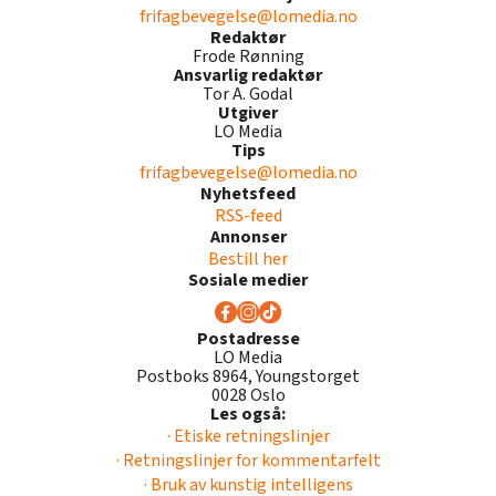
frifagbevegelse@lomedia.no
Redaktør
Frode Rønning
Ansvarlig redaktør
Tor A. Godal
Utgiver
LO Media
Tips
frifagbevegelse@lomedia.no
Nyhetsfeed
RSS-feed
Annonser
Bestill her
Sosiale medier
Postadresse
LO Media
Postboks 8964, Youngstorget
0028 Oslo
Les også:
· Etiske retningslinjer
· Retningslinjer for kommentarfelt
· Bruk av kunstig intelligens