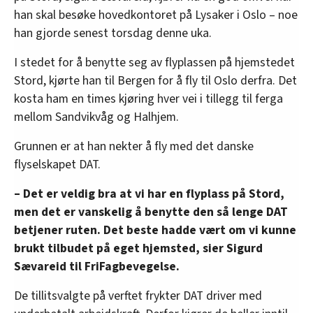
han skal besøke hovedkontoret på Lysaker i Oslo – noe
han gjorde senest torsdag denne uka.
I stedet for å benytte seg av flyplassen på hjemstedet
Stord, kjørte han til Bergen for å fly til Oslo derfra. Det
kosta ham en times kjøring hver vei i tillegg til ferga
mellom Sandvikvåg og Halhjem.
Grunnen er at han nekter å fly med det danske
flyselskapet DAT.
– Det er veldig bra at vi har en flyplass på Stord,
men det er vanskelig å benytte den så lenge DAT
betjener ruten. Det beste hadde vært om vi kunne
brukt tilbudet på eget hjemsted, sier Sigurd
Sævareid til FriFagbevegelse.
De tillitsvalgte på verftet frykter DAT driver med