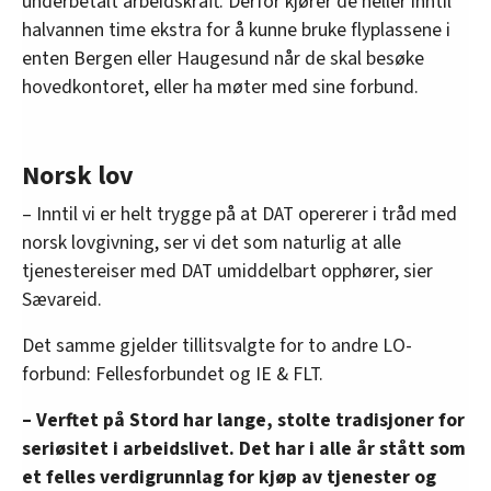
underbetalt arbeidskraft. Derfor kjører de heller inntil
halvannen time ekstra for å kunne bruke flyplassene i
enten Bergen eller Haugesund når de skal besøke
hovedkontoret, eller ha møter med sine forbund.
Norsk lov
– Inntil vi er helt trygge på at DAT opererer i tråd med
norsk lovgivning, ser vi det som naturlig at alle
tjenestereiser med DAT umiddelbart opphører, sier
Sævareid.
Det samme gjelder tillitsvalgte for to andre LO-
forbund: Fellesforbundet og IE & FLT.
– Verftet på Stord har lange, stolte tradisjoner for
seriøsitet i arbeidslivet. Det har i alle år stått som
et felles verdigrunnlag for kjøp av tjenester og