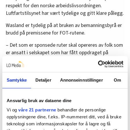
respekt for den norske arbeidslivsordningen.
Luftfartstilsynet har vært tydelige og gitt klare pålegg.
Wasland er tydelig på at bruken av bemanningsbyrå er
brudd på premissene for FOT-rutene.
– Det som er sponsede ruter skal opereres av folk som
er ansatt i selskapet som har fått oppdraget på
rutene, mener Wasland.
Samtykke
Detaljer
Annonseinnstillinger
Om
Høringssvar
Etter Luftfartstilsynets konklusjon om brudd på norsk
lovgivning, har DAT fått anledning til å komme med et
Ansvarlig bruk av dataene dine
tilsvar innen 8. april.
Vi og
våre 21 partnerne
behandler de personlige
opplysningene dine, f.eks. IP-nummeret ditt, ved å bruke
– Inntil dette tilsvaret er behandlet, vil vi ikke fly med
teknologi som informasjonskapsler for å lagre og få
DAT. Vi må være helt trygge på at de ikke bryter med