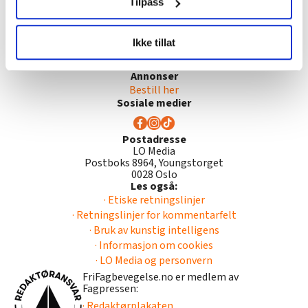
Tilpass
LO Media
Tips
LO Medias publikasjoner frifagbevegelse.no, hk-nytt.no
frifagbevegelse@lomedia.no
Ikke tillat
og fontene.no bruker informasjonskapsler (cookies) for å
Nyhetsfeed
RSS-feed
lære hvordan våre nettsider blir brukt slik at vi tilby
Annonser
relevant innhold, tilpassede annonser og utarbeide
Bestill her
statistikk.
Sosiale medier
Vi deler bare informasjon om hvordan du bruker
nettstedet med LO Medias egne samarbeidspartnere
Postadresse
innenfor analyse og annonsering. Disse er angitt i
LO Media
oversikten lengre ned på denne siden.
Postboks 8964, Youngstorget
0028 Oslo
Les også:
· Etiske retningslinjer
· Retningslinjer for kommentarfelt
· Bruk av kunstig intelligens
· Informasjon om cookies
· LO Media og personvern
FriFagbevegelse.no er medlem av
Fagpressen:
· Redaktørplakaten