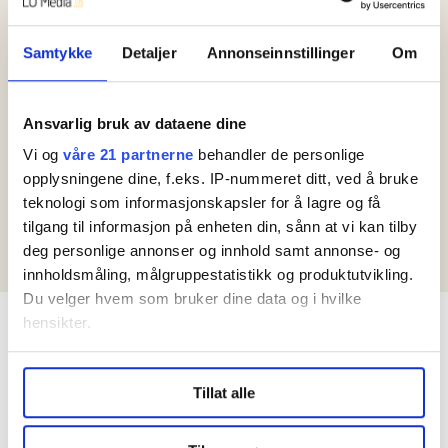
skriver Anne Myklebust
Samtykke
Detaljer
Annonseinnstillinger
Om
Odland
Ansvarlig bruk av dataene dine
Koronasmitte:
Vi og
våre 21 partnerne
behandler de personlige
Korona-stengt: Nå
opplysningene dine, f.eks. IP-nummeret ditt, ved å bruke
forsvinner viktige
teknologi som informasjonskapsler for å lagre og få
overnattingsplasser
tilgang til informasjon på enheten din, sånn at vi kan tilby
for hjemløse
deg personlige annonser og innhold samt annonse- og
innholdsmåling, målgruppestatistikk og produktutvikling.
Du velger hvem som bruker dine data og i hvilke
hensikter.
Kontakt redaksjonen
frifagbevegelse@lomedia.no
Under
mer info
kan du lese om hvordan dine personlige
Redaktør
Tillat alle
Frode Rønning
data behandles og hvordan du kan velge hvordan de skal
Ansvarlig redaktør
brukes. Du kan hele tiden endre eller trekke tilbake ditt
Tor A. Godal
samtykke fra erklæringen om informasjonskapsler.
Utgiver