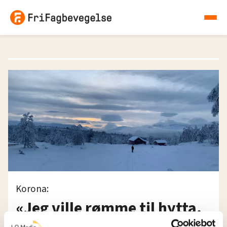
Korona:
«Jeg ville rømme til hytta.
Barna satte foten ned»,